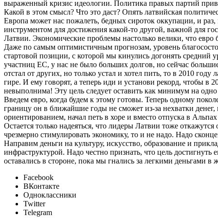
выраженный кризис идеологии. Политика правых партий привела
Какой в этом смысл? Что это даст? Опять латвийская политичес
Европа может нас пожалеть, бедных сироток оккупации, и раз, 
инструментом для достижения какой-то другой, важной для гос
Латвии. Экономические проблемы настолько велики, что евро 
Даже по самым оптимистичным прогнозам, уровень благосостоян
стартовой позиции, с которой мы кинулись догонять средний ур
участниц ЕС, у нас не было больших долгов, но сейчас большие
отстал от других, но только устал и хотел пить, то в 2010 год
гире. И ему говорят, а теперь иди и установи рекорд, чтобы в
невыполнима! Эту цель следует оставить как минимум на одно
Введем евро, когда будем к этому готовы. Теперь одному покол
границу он в ближайшие годы не сможет из-за нехватки денег
ориентированием, начал петь в хоре и вместо отпуска в Альп
Остается только надеяться, что лидеры Латвии тоже откажутс
чрезмерно стимулировать экономику, то и не надо. Надо сконц
Направим деньги на культуру, искусство, образование и прик
инфраструктурой. Надо честно признать, что цель достигнуть е
оставались в стороне, пока мы гнались за легкими деньгами в
Facebook
ВКонтакте
Одноклассники
Twitter
Telegram