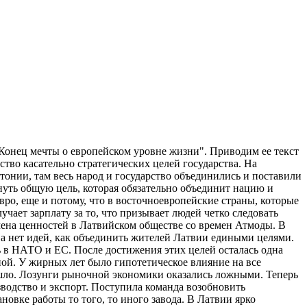
 "Конец мечты о европейском уровне жизни". Приводим ее текст
тво касательно стратегических целей государства. На
тонии, там весь народ и государство объединились и поставили
инуть общую цель, которая обязательно объединит нацию и
вро, еще и потому, что в восточноевропейские страны, которые
лучает зарплату за то, что призывает людей четко следовать
ена ценностей в Латвийском обществе со времен Атмоды. В
ва нет идей, как объединить жителей Латвии едиными целями.
 в НАТО и ЕС. После достижения этих целей осталась одна
ной. У жирных лет было гипотетическое влияние на все
 ушло. Лозунги рыночной экономики оказались ложными. Теперь
водство и экспорт. Поступила команда возобновить
овке работы то того, то иного завода. В Латвии ярко