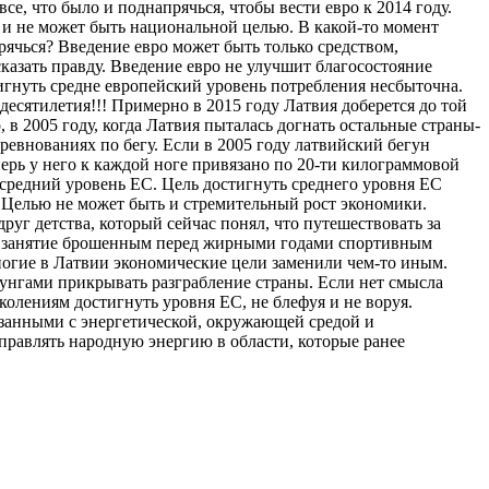
е, что было и поднапрячься, чтобы вести евро к 2014 году.
я и не может быть национальной целью. В какой-то момент
прячься? Введение евро может быть только средством,
казать правду. Введение евро не улучшит благосостояние
игнуть средне европейский уровень потребления несбыточна.
есятилетия!!! Примерно в 2015 году Латвия доберется до той
 в 2005 году, когда Латвия пыталась догнать остальные страны-
ревнованиях по бегу. Если в 2005 году латвийский бегун
еперь у него к каждой ноге привязано по 20-ти килограммовой
ни средний уровень ЕС. Цель достигнуть среднего уровня ЕС
 Целью не может быть и стремительный рост экономики.
руг детства, который сейчас понял, что путешествовать за
овил занятие брошенным перед жирными годами спортивным
ногие в Латвии экономические цели заменили чем-то иным.
зунгами прикрывать разграбление страны. Если нет смысла
колениям достигнуть уровня ЕС, не блефуя и не воруя.
язанными с энергетической, окружающей средой и
аправлять народную энергию в области, которые ранее