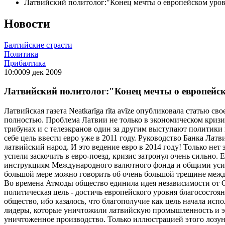
Латвийский политолог:"Конец мечты о европейском уро
Новости
Балтийские страсти
Политика
Прибалтика
10:00
09 дек 2009
Латвийский политолог:"Конец мечты о европейс
Латвийская газета Neatkarīga rīta avīze опубликовала статью 
полностью. Проблема Латвии не только в экономическом кризис
трибунах и с телеэкранов один за другим выступают политики 
себе цель ввести евро уже в 2011 году. Руководство Банка Лат
латвийский народ. И это ведение евро в 2014 году! Только нет
успели заскочить в евро-поезд, кризис затронул очень сильно. Е
инструкциям Международного валютного фонда и общими усили
большой мере можно говорить об очень большой трещине между
Во времена Атмоды общество единила идея независимости от 
политическая цель - достичь европейского уровня благососто
общество, ибо казалось, что благополучие как цель начала ис
лидеры, которые уничтожили латвийскую промышленность и эк
уничтоженное производство. Только иллюстрацией этого лозунг