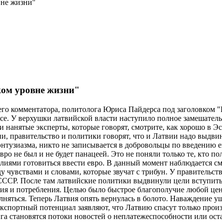
вне жизни"
ком уровне жизни"
своего комментатора, политолога Юриса Пайдерса под заголовком
е. У верхушки латвийской власти наступило полное замешательс
и нанятые эксперты, которые говорят, смотрите, как хорошо в Эс
вии, правительство и политики говорят, что и Латвии надо выдв
 энтузиазма, никто не записывается в добровольцы по введению е
вро не был и не будет панацеей. Это не поняли только те, кто по
ями готовиться ввести евро. В данный момент наблюдается см
 чувствами и словами, которые звучат с трибун. У правительст
СССР. После там латвийские политики выдвинули цели вступить
яния и потребления. Целью было быстрое благополучие любой це
полняться. Теперь Латвия опять вернулась в болото. Наваждение
спортный потенциал заявляют, что Латвию спасут только произ
а становятся потоки новостей о неплатежеспособности или остан