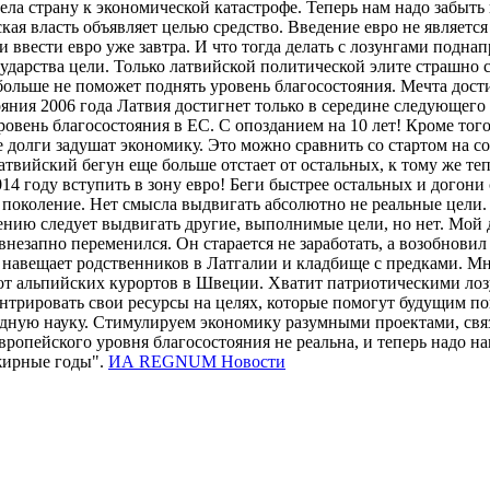
 страну к экономической катастрофе. Теперь нам надо забыть вс
кая власть объявляет целью средство. Введение евро не являетс
и ввести евро уже завтра. И что тогда делать с лозунгами подна
ударства цели. Только латвийской политической элите страшно с
больше не поможет поднять уровень благосостояния. Мечта дост
ия 2006 года Латвия достигнет только в середине следующего д
овень благосостояния в ЕС. С опозданием на 10 лет! Кроме того,
 долги задушат экономику. Это можно сравнить со стартом на со
у латвийский бегун еще больше отстает от остальных, к тому же т
 2014 году вступить в зону евро! Беги быстрее остальных и дого
 поколение. Нет смысла выдвигать абсолютно не реальные цели.
ению следует выдвигать другие, выполнимые цели, но нет. Мой д
, внезапно переменился. Он старается не заработать, а возобн
ах навещает родственников в Латгалии и кладбище с предками. М
я от альпийских курортов в Швеции. Хватит патриотическими ло
ентрировать свои ресурсы на целях, которые помогут будущим по
ладную науку. Стимулируем экономику разумными проектами, св
вропейского уровня благосостояния не реальна, и теперь надо н
 жирные годы".
ИА REGNUM Новости