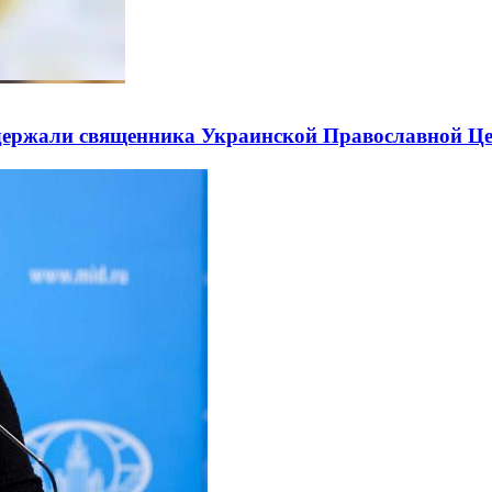
держали священника Украинской Православной Ц