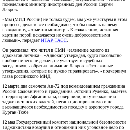
понедельник министр иностранных дел России Сергей
Лавров.
«Мы (МИД России) не только будем, мы уже участвуем в этом
процессе, делаем все необходимое, чтобы помочь нашему
гражданину, - отметил министр. - К сожалению, истинная
картина порой искажается не очень добросовестными
людьми», передает
ИТАР-ТАСС
.
Он рассказал, что читал в СМИ «заявление одного из
адвокатов летчика». «Адвокат утверждал, будто посольство
вообще ничего не делает, не участвует в судебных
заседаниях», - обратил внимание Лавров. «Это лживые
утверждения, которые не нужно тиражировать», - подчеркнул
глава российского МИД.
12 марта два самолета Ан-72 под командованием гражданина
России Садовничего и гражданина Эстонии Руденко, вылетев
с территории Афганистана, совершили, по утверждению
таджикистанских властей, несанкционированную и не
вызывавшуюся необходимостью посадку в аэропорту города
Курган-Тюбе.
12 мая Государственный комитет национальной безопасности
Таджикистана возбудил в отношении них уголовное дело по