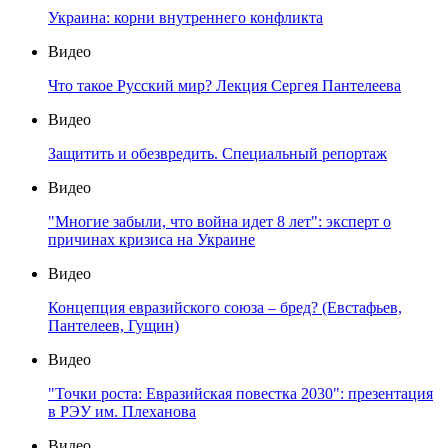
Украина: корни внутреннего конфликта
Видео
Что такое Русский мир? Лекция Сергея Пантелеева
Видео
Защитить и обезвредить. Специальный репортаж
Видео
"Многие забыли, что война идет 8 лет": эксперт о
причинах кризиса на Украине
Видео
Концепция евразийского союза – бред? (Евстафьев,
Пантелеев, Гущин)
Видео
"Точки роста: Евразийская повестка 2030": презентация
в РЭУ им. Плеханова
Видео