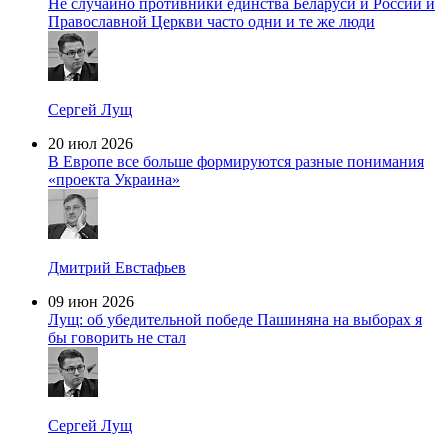
Не случайно противники единства Беларуси и России и
Православной Церкви часто одни и те же люди
Сергей Лущ
20 июл 2026
В Европе все больше формируются разные понимания
«проекта Украина»
Дмитрий Евстафьев
09 июн 2026
Лущ: об убедительной победе Пашиняна на выборах я
бы говорить не стал
Сергей Лущ