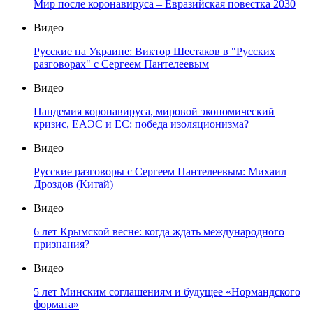
Мир после коронавируса – Евразийская повестка 2030
Видео
Русские на Украине: Виктор Шестаков в "Русских
разговорах" с Сергеем Пантелеевым
Видео
Пандемия коронавируса, мировой экономический
кризис, ЕАЭС и ЕС: победа изоляционизма?
Видео
Русские разговоры с Сергеем Пантелеевым: Михаил
Дроздов (Китай)
Видео
6 лет Крымской весне: когда ждать международного
признания?
Видео
5 лет Минским соглашениям и будущее «Нормандского
формата»