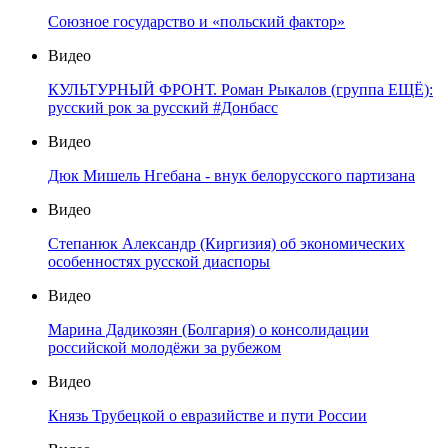
Союзное государство и «польский фактор»
Видео
КУЛЬТУРНЫЙ ФРОНТ. Роман Рыкалов (группа ЕЩЁ):
русский рок за русский #Донбасс
Видео
Дюк Мишель Нгебана - внук белорусского партизана
Видео
Степанюк Александр (Киргизия) об экономических
особенностях русской диаспоры
Видео
Марина Дадикозян (Болгария) о консолидации
российской молодёжи за рубежом
Видео
Князь Трубецкой о евразийстве и пути России