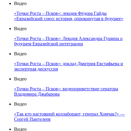
Видео
«Точки Роста – Псков»: лекция Фёдора Гайды
«Евразийский союз: история, опрокинутая в будущее»
Видео
«Точки Роста – Псков»: Лекция Александра Гущина о
будущем Евразийской интеграции
Видео
«Точки Роста – Псков»: доклад Дмитрия Евстафьева и
экспертная дискуссия
Видео
«Точки Роста – Псков»: видеоприветствие сенатора
Владимира Джабарова
Видео
«Так кто настоящий коллаборант, генерал Хомчак?» —
Сергей Пантелеев
Видео