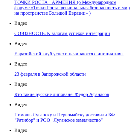
ТОЧКИ РОСТА - АРМЕНИЯ (о Международном
форуме «Точки Роста: региональная безопасность и мир
на пространстве Большой Евразии» )
Видео
СОЮЗНОСТЬ. К залогам успехов интеграции
Видео
Евразийский клуб успехи начинаются с инициативы
Видео
23 февраля в Запорожской области
Видео
Кто такие русские липоване. Федор Афанасов
Видео
Помощь Луганску и Первомайску доставили БФ
"Ратибор" и РОО "Луганское землячество"
Видео