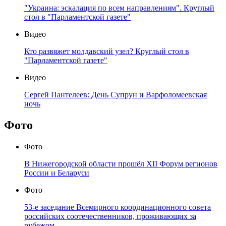
"Украина: эскалация по всем направлениям". Круглый
стол в "Парламентской газете"
Видео
Кто развяжет молдавский узел? Круглый стол в
"Парламентской газете"
Видео
Сергей Пантелеев: День Супрун и Варфоломеевская
ночь
Фото
Фото
В Нижегородской области прошёл XII Форум регионов
России и Беларуси
Фото
53-е заседание Всемирного координационного совета
российских соотечественников, проживающих за
рубежом