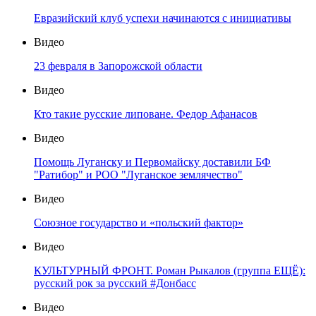
Евразийский клуб успехи начинаются с инициативы
Видео
23 февраля в Запорожской области
Видео
Кто такие русские липоване. Федор Афанасов
Видео
Помощь Луганску и Первомайску доставили БФ
"Ратибор" и РОО "Луганское землячество"
Видео
Союзное государство и «польский фактор»
Видео
КУЛЬТУРНЫЙ ФРОНТ. Роман Рыкалов (группа ЕЩЁ):
русский рок за русский #Донбасс
Видео