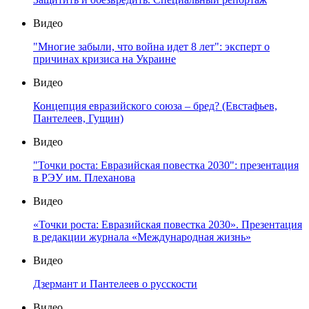
Видео
"Многие забыли, что война идет 8 лет": эксперт о
причинах кризиса на Украине
Видео
Концепция евразийского союза – бред? (Евстафьев,
Пантелеев, Гущин)
Видео
"Точки роста: Евразийская повестка 2030": презентация
в РЭУ им. Плеханова
Видео
«Точки роста: Евразийская повестка 2030». Презентация
в редакции журнала «Международная жизнь»
Видео
Дзермант и Пантелеев о русскости
Видео