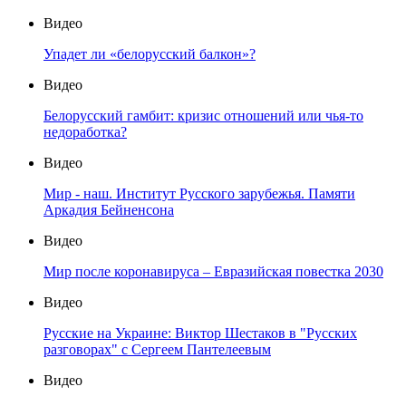
Видео
Упадет ли «белорусский балкон»?
Видео
Белорусский гамбит: кризис отношений или чья-то
недоработка?
Видео
Мир - наш. Институт Русского зарубежья. Памяти
Аркадия Бейненсона
Видео
Мир после коронавируса – Евразийская повестка 2030
Видео
Русские на Украине: Виктор Шестаков в "Русских
разговорах" с Сергеем Пантелеевым
Видео