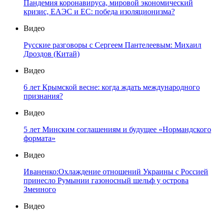
Пандемия коронавируса, мировой экономический
кризис, ЕАЭС и ЕС: победа изоляционизма?
Видео
Русские разговоры с Сергеем Пантелеевым: Михаил
Дроздов (Китай)
Видео
6 лет Крымской весне: когда ждать международного
признания?
Видео
5 лет Минским соглашениям и будущее «Нормандского
формата»
Видео
Иваненко:Охлаждение отношений Украины с Россией
принесло Румынии газоносный шельф у острова
Змеиного
Видео