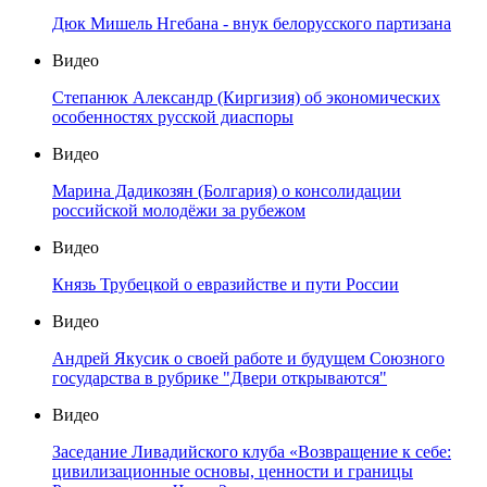
Дюк Мишель Нгебана - внук белорусского партизана
Видео
Степанюк Александр (Киргизия) об экономических
особенностях русской диаспоры
Видео
Марина Дадикозян (Болгария) о консолидации
российской молодёжи за рубежом
Видео
Князь Трубецкой о евразийстве и пути России
Видео
Андрей Якусик о своей работе и будущем Союзного
государства в рубрике "Двери открываются"
Видео
Заседание Ливадийского клуба «Возвращение к себе:
цивилизационные основы, ценности и границы