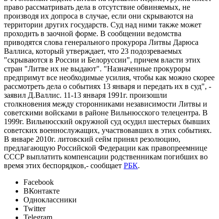
право рассматривать дела в отсутствие обвиняемых, не
производя их допроса в случае, если они скрываются на
территории других государств. Суд над ними также может
проходить в заочной форме. В сообщении ведомства
приводятся слова генерального прокурора Литвы Дарюса
Валлиса, который утверждает, что 23 подозреваемых
"скрываются в России и Белоруссии", причем власти этих
стран "Литве их не выдают". "Назначенные прокуроры
предпримут все необходимые усилия, чтобы как можно скорее
рассмотреть дела о событиях 13 января и передать их в суд", -
заявил Д.Валлис. 11-13 января 1991г. произошли
столкновения между сторонниками независимости Литвы и
советскими войсками в районе Вильнюсского телецентра. В
1999г. Вильнюсский окружной суд осудил шестерых бывших
советских военнослужащих, участвовавших в этих событиях.
В январе 2010г. литовский сейм принял резолюцию,
предлагающую Российской Федерации как правопреемнице
СССР выплатить компенсации родственникам погибших во
время этих беспорядков,- сообщает
РБК
.
Facebook
ВКонтакте
Одноклассники
Twitter
Telegram