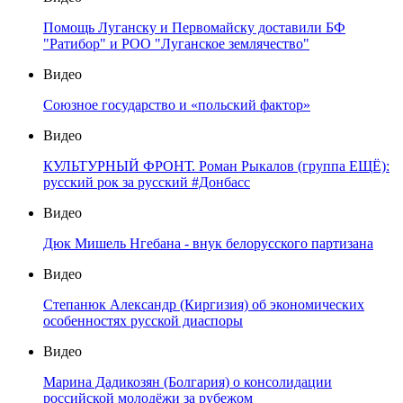
Помощь Луганску и Первомайску доставили БФ
"Ратибор" и РОО "Луганское землячество"
Видео
Союзное государство и «польский фактор»
Видео
КУЛЬТУРНЫЙ ФРОНТ. Роман Рыкалов (группа ЕЩЁ):
русский рок за русский #Донбасс
Видео
Дюк Мишель Нгебана - внук белорусского партизана
Видео
Степанюк Александр (Киргизия) об экономических
особенностях русской диаспоры
Видео
Марина Дадикозян (Болгария) о консолидации
российской молодёжи за рубежом