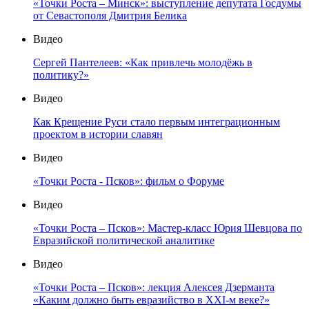
«Точки Роста – Минск»: выступление депутата Госдумы
от Севастополя Дмитрия Белика
Видео
Сергей Пантелеев: «Как привлечь молодёжь в
политику?»
Видео
Как Крещение Руси стало первым интеграционным
проектом в истории славян
Видео
«Точки Роста - Псков»: фильм о Форуме
Видео
«Точки Роста – Псков»: Мастер-класс Юрия Шевцова по
Евразийской политической аналитике
Видео
«Точки Роста – Псков»: лекция Алексея Дзерманта
«Каким должно быть евразийство в XXI-м веке?»