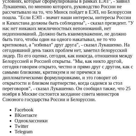
условиях, которые сформулированы в рамках ЕЭП", - заявил
Лукашенко, по мнению которого, руководство России не
рассчитывало на то, что Минск пойдет в ЕЭП, но Белоруссия
пошла. "Если ЕЭП - значит наши интересы, интересы России
и Казахстана должны быть соблюдены", - сказал президент. "У
нас нет никаких межличностных непониманий, нет
недопониманий. Должно быть взаимоуважение, не должно
быть того, чтобы один на одного накатывал, не то что
критиковал, а "избивал" друг друга", - сказал Лукашенко. На
сегодняшний день таких проблем нет, заметил белорусский
лидер. По его оценке, сегодня, как никогда, отношения между
Белоруссией и Россией открыты. "Мы, как никто другой,
сегодня говорим открыто, честно и прямо друг с другом, как с
самыми близкими, критикуем и не прячемся за
дипломатическими формулировками, и это говорит об
открытости и близком партнерстве, когда садимся за стол
переговоров", - сказал Лукашенко. Он сообщил также, что 25
ноября в Москве состоится заседание совета министров
Союзного государства России и Белоруссии.
Facebook
ВКонтакте
Одноклассники
Twitter
Telegram