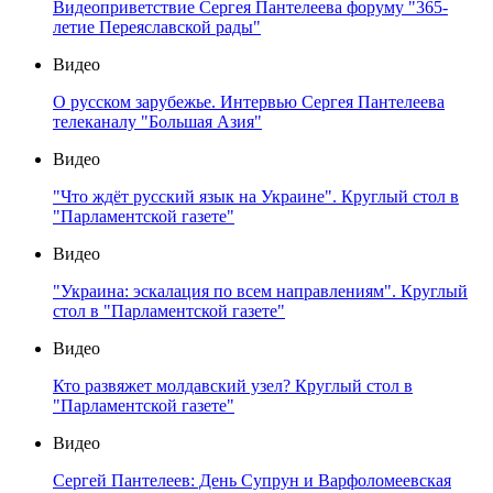
Видеоприветствие Сергея Пантелеева форуму "365-
летие Переяславской рады"
Видео
О русском зарубежье. Интервью Сергея Пантелеева
телеканалу "Большая Азия"
Видео
"Что ждёт русский язык на Украине". Круглый стол в
"Парламентской газете"
Видео
"Украина: эскалация по всем направлениям". Круглый
стол в "Парламентской газете"
Видео
Кто развяжет молдавский узел? Круглый стол в
"Парламентской газете"
Видео
Сергей Пантелеев: День Супрун и Варфоломеевская