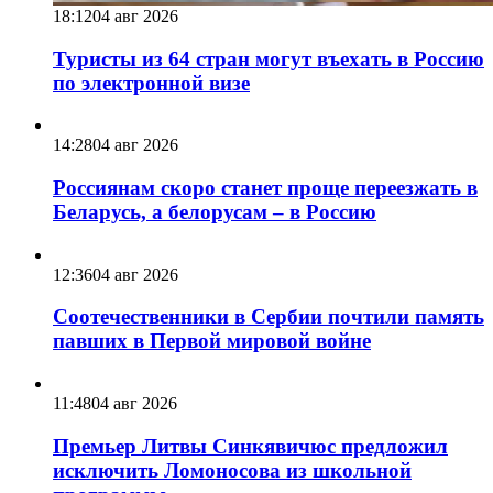
18:12
04 авг 2026
Туристы из 64 стран могут въехать в Россию
по электронной визе
14:28
04 авг 2026
Россиянам скоро станет проще переезжать в
Беларусь, а белорусам – в Россию
12:36
04 авг 2026
Соотечественники в Сербии почтили память
павших в Первой мировой войне
11:48
04 авг 2026
Премьер Литвы Синкявичюс предложил
исключить Ломоносова из школьной