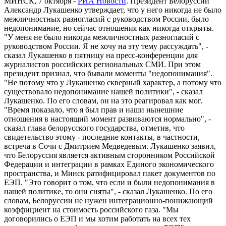
МИНСК, 7 октября -
РИА Новости
. Президент Белоруссии
Александр Лукашенко утверждает, что у него никогда не было
межличностных разногласий с руководством России, было
недопонимание, но сейчас отношения как никогда открыты.
"У меня не было никогда межличностных разногласий с
руководством России. Я не хочу на эту тему рассуждать", -
сказал Лукашенко в пятницу на пресс-конференции для
журналистов российских региональных СМИ. При этом
президент признал, что бывали моменты "недопонимания".
"Не потому что у Лукашенко скверный характер, а потому что
существовало недопонимание нашей политики", - сказал
Лукашенко. По его словам, он на это реагировал как мог.
"Время показало, что я был прав и наши нынешние
отношения в настоящий момент развиваются нормально", -
сказал глава белорусского государства, отметив, что
свидетельство этому - последние контакты, в частности,
встреча в Сочи с Дмитрием Медведевым. Лукашенко заявил,
что Белоруссия является активным сторонником Российской
Федерации и интеграции в рамках Единого экономического
пространства, и Минск ратифицировал пакет документов по
ЕЭП. "Это говорит о том, что если и были недопонимания в
нашей политике, то они сняты", - сказал Лукашенко. По его
словам, Белоруссии не нужен интеграционно-понижающий
коэффициент на стоимость российского газа. "Мы
договорились о ЕЭП и мы хотим работать на всех тех