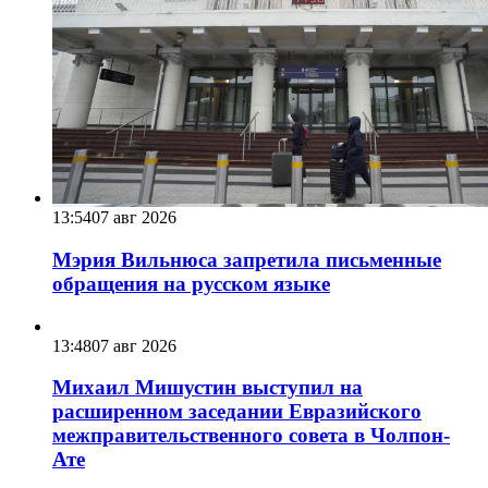
13:54
07 авг 2026
Мэрия Вильнюса запретила письменные
обращения на русском языке
13:48
07 авг 2026
Михаил Мишустин выступил на
расширенном заседании Евразийского
межправительственного совета в Чолпон-
Ате