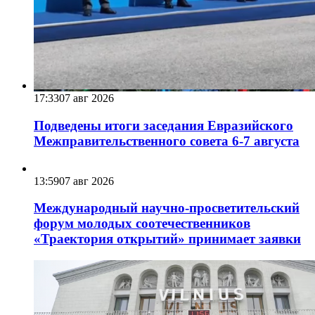
17:33
07 авг 2026
Подведены итоги заседания Евразийского
Межправительственного совета 6-7 августа
13:59
07 авг 2026
Международный научно-просветительский
форум молодых соотечественников
«Траектория открытий» принимает заявки