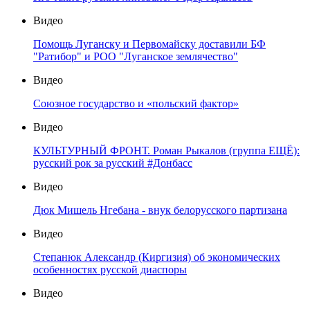
Видео
Помощь Луганску и Первомайску доставили БФ
"Ратибор" и РОО "Луганское землячество"
Видео
Союзное государство и «польский фактор»
Видео
КУЛЬТУРНЫЙ ФРОНТ. Роман Рыкалов (группа ЕЩЁ):
русский рок за русский #Донбасс
Видео
Дюк Мишель Нгебана - внук белорусского партизана
Видео
Степанюк Александр (Киргизия) об экономических
особенностях русской диаспоры
Видео