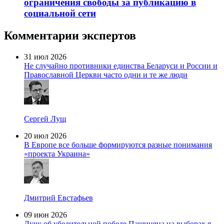
ограничения свободы за публикацию в
социальной сети
Комментарии экспертов
31 июл 2026
Не случайно противники единства Беларуси и России и
Православной Церкви часто одни и те же люди
Сергей Лущ
20 июл 2026
В Европе все больше формируются разные понимания
«проекта Украина»
Дмитрий Евстафьев
09 июн 2026
Лущ: об убедительной победе Пашиняна на выборах я