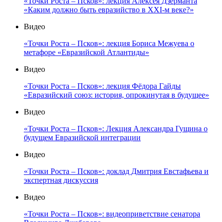
«Точки Роста – Псков»: лекция Алексея Дзерманта
«Каким должно быть евразийство в XXI-м веке?»
Видео
«Точки Роста – Псков»: лекция Бориса Межуева о
метафоре «Евразийской Атлантиды»
Видео
«Точки Роста – Псков»: лекция Фёдора Гайды
«Евразийский союз: история, опрокинутая в будущее»
Видео
«Точки Роста – Псков»: Лекция Александра Гущина о
будущем Евразийской интеграции
Видео
«Точки Роста – Псков»: доклад Дмитрия Евстафьева и
экспертная дискуссия
Видео
«Точки Роста – Псков»: видеоприветствие сенатора