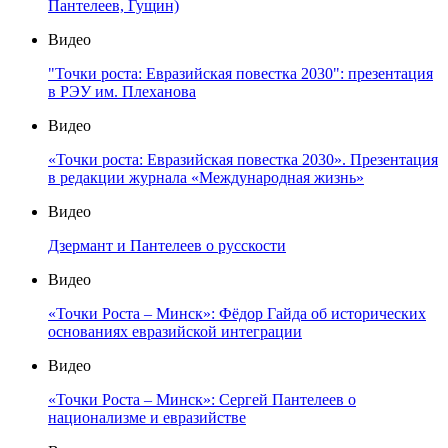
Пантелеев, Гущин)
Видео
"Точки роста: Евразийская повестка 2030": презентация
в РЭУ им. Плеханова
Видео
«Точки роста: Евразийская повестка 2030». Презентация
в редакции журнала «Международная жизнь»
Видео
Дзермант и Пантелеев о русскости
Видео
«Точки Роста – Минск»: Фёдор Гайда об исторических
основаниях евразийской интеграции
Видео
«Точки Роста – Минск»: Сергей Пантелеев о
национализме и евразийстве