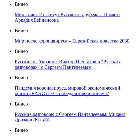
Видео
Мир - наш. Институт Русского зарубежья. Памяти
Аркадия Бейненсона
Видео
Мир после коронавируса – Евразийская повестка 2030
Видео
Русские на Украине: Виктор Шестаков в "Русских
разговорах" с Сергеем Пантелеевым
Видео
Пандемия коронавируса, мировой экономический
кризис, ЕАЭС и ЕС: победа изоляционизма?
Видео
Русские разговоры с Сергеем Пантелеевым: Михаил
Дроздов (Китай)
Видео