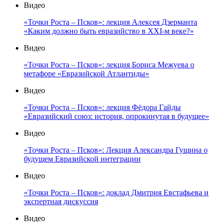
Видео
«Точки Роста – Псков»: лекция Алексея Дзерманта
«Каким должно быть евразийство в XXI-м веке?»
Видео
«Точки Роста – Псков»: лекция Бориса Межуева о
метафоре «Евразийской Атлантиды»
Видео
«Точки Роста – Псков»: лекция Фёдора Гайды
«Евразийский союз: история, опрокинутая в будущее»
Видео
«Точки Роста – Псков»: Лекция Александра Гущина о
будущем Евразийской интеграции
Видео
«Точки Роста – Псков»: доклад Дмитрия Евстафьева и
экспертная дискуссия
Видео