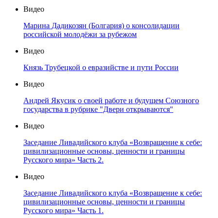
Видео
Марина Дадикозян (Болгария) о консолидации
российской молодёжи за рубежом
Видео
Князь Трубецкой о евразийстве и пути России
Видео
Андрей Якусик о своей работе и будущем Союзного
государства в рубрике "Двери открываются"
Видео
Заседание Ливадийского клуба «Возвращение к себе:
цивилизационные основы, ценности и границы
Русского мира» Часть 2.
Видео
Заседание Ливадийского клуба «Возвращение к себе:
цивилизационные основы, ценности и границы
Русского мира» Часть 1.