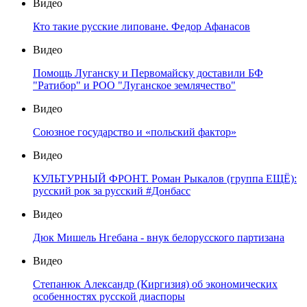
Видео
Кто такие русские липоване. Федор Афанасов
Видео
Помощь Луганску и Первомайску доставили БФ
"Ратибор" и РОО "Луганское землячество"
Видео
Союзное государство и «польский фактор»
Видео
КУЛЬТУРНЫЙ ФРОНТ. Роман Рыкалов (группа ЕЩЁ):
русский рок за русский #Донбасс
Видео
Дюк Мишель Нгебана - внук белорусского партизана
Видео
Степанюк Александр (Киргизия) об экономических
особенностях русской диаспоры