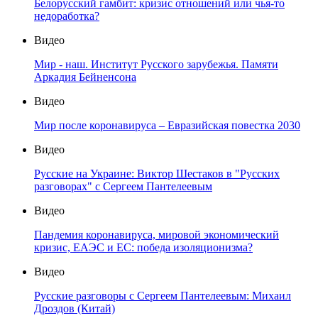
Белорусский гамбит: кризис отношений или чья-то
недоработка?
Видео
Мир - наш. Институт Русского зарубежья. Памяти
Аркадия Бейненсона
Видео
Мир после коронавируса – Евразийская повестка 2030
Видео
Русские на Украине: Виктор Шестаков в "Русских
разговорах" с Сергеем Пантелеевым
Видео
Пандемия коронавируса, мировой экономический
кризис, ЕАЭС и ЕС: победа изоляционизма?
Видео
Русские разговоры с Сергеем Пантелеевым: Михаил
Дроздов (Китай)