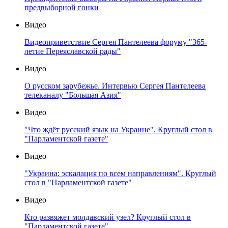
предвыборной гонки
Видео
Видеоприветствие Сергея Пантелеева форуму "365-
летие Переяславской рады"
Видео
О русском зарубежье. Интервью Сергея Пантелеева
телеканалу "Большая Азия"
Видео
"Что ждёт русский язык на Украине". Круглый стол в
"Парламентской газете"
Видео
"Украина: эскалация по всем направлениям". Круглый
стол в "Парламентской газете"
Видео
Кто развяжет молдавский узел? Круглый стол в
"Парламентской газете"