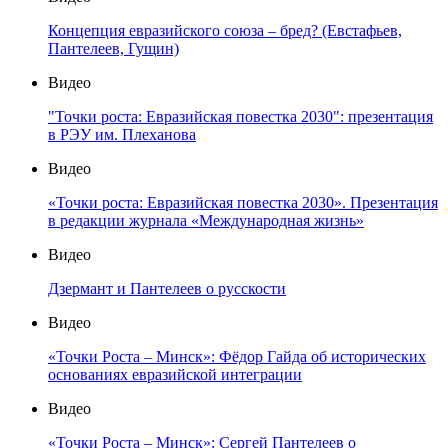
Концепция евразийского союза – бред? (Евстафьев,
Пантелеев, Гущин)
Видео
"Точки роста: Евразийская повестка 2030": презентация
в РЭУ им. Плеханова
Видео
«Точки роста: Евразийская повестка 2030». Презентация
в редакции журнала «Международная жизнь»
Видео
Дзермант и Пантелеев о русскости
Видео
«Точки Роста – Минск»: Фёдор Гайда об исторических
основаниях евразийской интеграции
Видео
«Точки Роста – Минск»: Сергей Пантелеев о