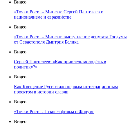
Видео
«Точки Роста – Минск»: Сергей Пантелеев о
национализме и евразийстве
Видео
«Точки Роста – Минск»: выступление депутата Госдумы
от Севастополя Дмитрия Белика
Видео
Сергей Пантелеев: «Как привлечь молодёжь в
политику?»
Видео
Как Крещение Руси стало первым интеграционным
проектом в истории славян
Видео
«Точки Роста - Псков»: фильм о Форуме
Видео