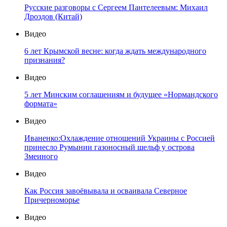
Русские разговоры с Сергеем Пантелеевым: Михаил
Дроздов (Китай)
Видео
6 лет Крымской весне: когда ждать международного
признания?
Видео
5 лет Минским соглашениям и будущее «Нормандского
формата»
Видео
Иваненко:Охлаждение отношений Украины с Россией
принесло Румынии газоносный шельф у острова
Змеиного
Видео
Как Россия завоёвывала и осваивала Северное
Причерноморье
Видео