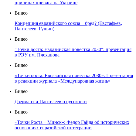
причинах кризиса на Украине
Видео
Концепция евразийского союза – бред? (Евстафьев,
Пантелеев, Гущин)
Видео
"Точки роста: Евразийская повестка 2030": презентация
в РЭУ им. Плеханова
Видео
«Точки роста: Евразийская повестка 2030». Презентация
в редакции журнала «Международная жизнь»
Видео
Дзермант и Пантелеев о русскости
Видео
«Точки Роста – Минск»: Фёдор Гайда об исторических
основаниях евразийской интеграции