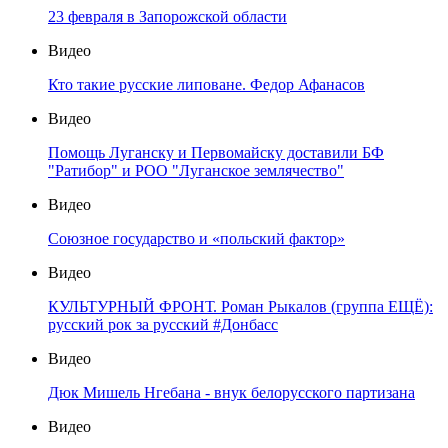
23 февраля в Запорожской области
Видео
Кто такие русские липоване. Федор Афанасов
Видео
Помощь Луганску и Первомайску доставили БФ
"Ратибор" и РОО "Луганское землячество"
Видео
Союзное государство и «польский фактор»
Видео
КУЛЬТУРНЫЙ ФРОНТ. Роман Рыкалов (группа ЕЩЁ):
русский рок за русский #Донбасс
Видео
Дюк Мишель Нгебана - внук белорусского партизана
Видео