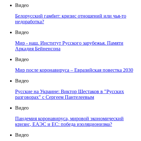
Видео
Белорусский гамбит: кризис отношений или чья-то
недоработка?
Видео
Мир - наш. Институт Русского зарубежья. Памяти
Аркадия Бейненсона
Видео
Мир после коронавируса – Евразийская повестка 2030
Видео
Русские на Украине: Виктор Шестаков в "Русских
разговорах" с Сергеем Пантелеевым
Видео
Пандемия коронавируса, мировой экономический
кризис, ЕАЭС и ЕС: победа изоляционизма?
Видео