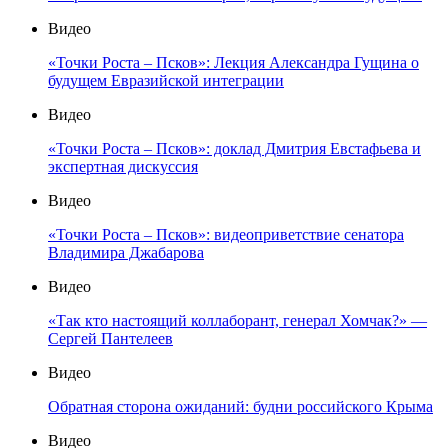
Видео
«Точки Роста – Псков»: Лекция Александра Гущина о
будущем Евразийской интеграции
Видео
«Точки Роста – Псков»: доклад Дмитрия Евстафьева и
экспертная дискуссия
Видео
«Точки Роста – Псков»: видеоприветствие сенатора
Владимира Джабарова
Видео
«Так кто настоящий коллаборант, генерал Хомчак?» —
Сергей Пантелеев
Видео
Обратная сторона ожиданий: будни российского Крыма
Видео