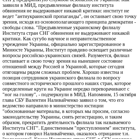
заявили в МИД, предъявленные филиалу института
обвинения не выдерживают никакой критики: институт не
ведет "антиукраинской пропаганды", он остаивает свою точку
зрения, исходя из основополагающего принципа демократии -
свободы слова. "Предъявленные украинскому филиалу
Института стран СНГ обвинения не выдерживают никакой
критики. Как сугубо научное и неправительственное
учреждение Украины, официально зарегистрированное в
Минюсте Украины, Институт правдиво освещает различные
вопросы российско-украинских связей. Разумеется, филиал
отстаивает и свою точку зрения на нынешнее состояние
отношений между Россией и Украиной, которые сегодня
отягощены рядом сложных проблем. Хорошо известна и
позиция сотрудников украинского филиала по вопросу
совместного исторического прошлого наших стран, которое
определенные круги на Украине нередко переворачивают с
"ног на голову", - подчеркнули в МИД. Напомним, 15 октября
глава СБУ Валентин Наливайченко заявил о том, что его
ведомство направило в министерство юстиции
"обоснованные материалы, в которых мы просим, согласно
законодательству Украины, снять регистрацию, и таким
образом, прекратить деятельность филиала так называемого
Института СНГ". Единственным "преступлением" института,
о котором говорил Наливайченко, оказалось отрицание т.н.