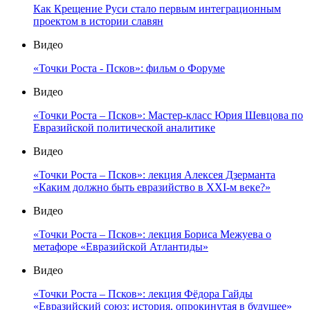
Как Крещение Руси стало первым интеграционным
проектом в истории славян
Видео
«Точки Роста - Псков»: фильм о Форуме
Видео
«Точки Роста – Псков»: Мастер-класс Юрия Шевцова по
Евразийской политической аналитике
Видео
«Точки Роста – Псков»: лекция Алексея Дзерманта
«Каким должно быть евразийство в XXI-м веке?»
Видео
«Точки Роста – Псков»: лекция Бориса Межуева о
метафоре «Евразийской Атлантиды»
Видео
«Точки Роста – Псков»: лекция Фёдора Гайды
«Евразийский союз: история, опрокинутая в будущее»