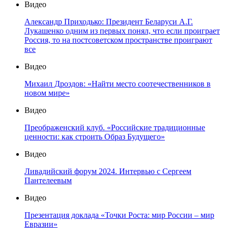
Видео
Александр Приходько: Президент Беларуси А.Г.
Лукашенко одним из первых понял, что если проиграет
Россия, то на постсоветском пространстве проиграют
все
Видео
Михаил Дроздов: «Найти место соотечественников в
новом мире»
Видео
Преображенский клуб. «Российские традиционные
ценности: как строить Образ Будущего»
Видео
Ливадийский форум 2024. Интервью с Сергеем
Пантелеевым
Видео
Презентация доклада «Точки Роста: мир России – мир
Евразии»