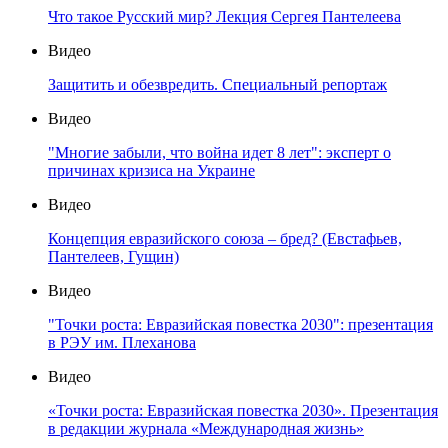
Что такое Русский мир? Лекция Сергея Пантелеева
Видео
Защитить и обезвредить. Специальный репортаж
Видео
"Многие забыли, что война идет 8 лет": эксперт о
причинах кризиса на Украине
Видео
Концепция евразийского союза – бред? (Евстафьев,
Пантелеев, Гущин)
Видео
"Точки роста: Евразийская повестка 2030": презентация
в РЭУ им. Плеханова
Видео
«Точки роста: Евразийская повестка 2030». Презентация
в редакции журнала «Международная жизнь»