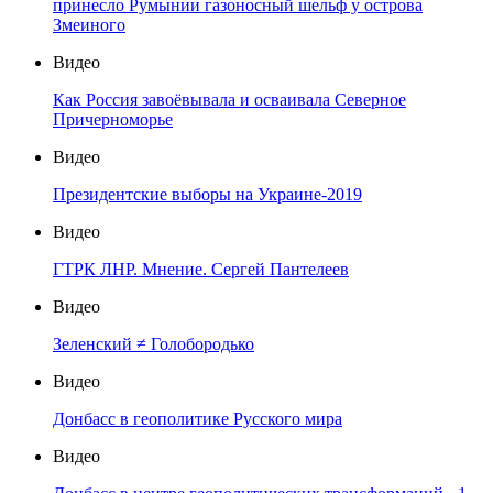
принесло Румынии газоносный шельф у острова
Змеиного
Видео
Как Россия завоёвывала и осваивала Северное
Причерноморье
Видео
Президентские выборы на Украине-2019
Видео
ГТРК ЛНР. Мнение. Сергей Пантелеев
Видео
Зеленский ≠ Голобородько
Видео
Донбасс в геополитике Русского мира
Видео