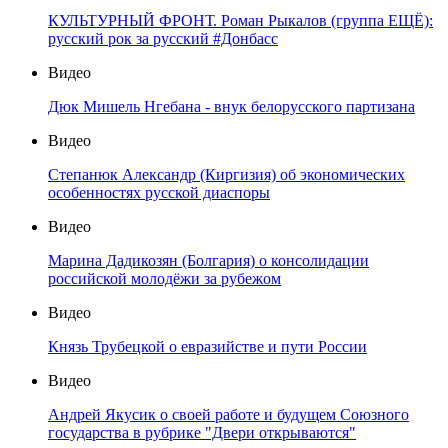
КУЛЬТУРНЫЙ ФРОНТ. Роман Рыкалов (группа ЕЩЁ):
русский рок за русский #Донбасс
Видео
Дюк Мишель Нгебана - внук белорусского партизана
Видео
Степанюк Александр (Киргизия) об экономических
особенностях русской диаспоры
Видео
Марина Дадикозян (Болгария) о консолидации
российской молодёжи за рубежом
Видео
Князь Трубецкой о евразийстве и пути России
Видео
Андрей Якусик о своей работе и будущем Союзного
государства в рубрике "Двери открываются"