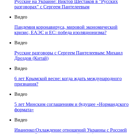
Русские на Украине: Виктор Шестаков в "Русских
разговорах" с Сергеем Пантелеевым
Видео
Пандемия коронавируса, мировой экономический
кризис, ЕАЭС и ЕС: победа изоляционизма?
Видео
Русские разговоры с Сергеем Пантелеевым: Михаил
Дроздов (Китай)
Видео
6 лет Крымской весне: когда ждать международного
признания?
Видео
5 лет Минским соглашениям и будущее «Нормандского
формата»
Видео
Иваненко:Охлаждение отношений Украины с Россией