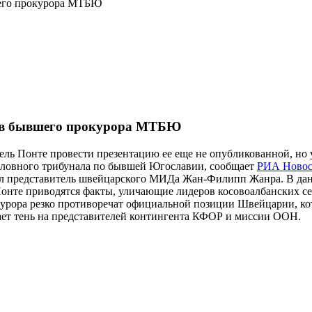
его прокурора МТБЮ
ов бывшего прокурора МТБЮ
ль Понте провести презентацию ее еще не опубликованной, но 
оловного трибунала по бывшей Югославии, сообщает
РИА Новос
вил представитель швейцарского МИДа Жан-Филипп Жанра. В да
онте приводятся факты, уличающие лидеров косовоалбанских сеп
урора резко противоречат официальной позиции Швейцарии, кото
сает тень на представителей контингента КФОР и миссии ООН.