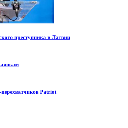
ского преступника в Латвии
заявкам
-перехватчиков Patriot