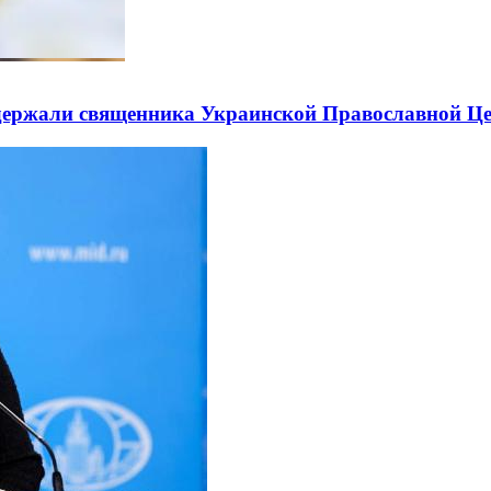
держали священника Украинской Православной Ц