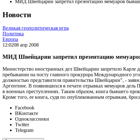
МИД Швейцарии запретил презентацию мемуаров бывш
Новости
Великая геополитическая игра
Политика
Европа
12:02
08 апр 2008
МИД Швейцарии запретил презентацию мемуар
Министерство иностранных дел Швейцарии запретило Карле де
пребывании на посту главного прокурора Международного уг
должностью представителя правительства Швейцарии", - зая
Аргентине. В появившихся в печати отрывках мемуаров дель П
в военных преступлениях. Таким образом, книга бывшего прок
Кроме того, ее книга, судя по опубликованным отрывкам, бро
Facebook
ВКонтакте
Одноклассники
Twitter
Telegram