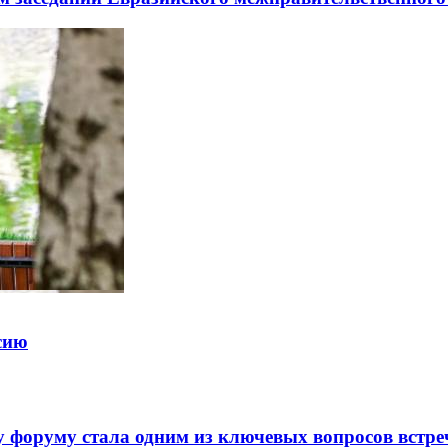
ссию
 форуму стала одним из ключевых вопросов встре