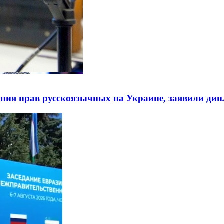
ния прав русскоязычных на Украине, заявили ди