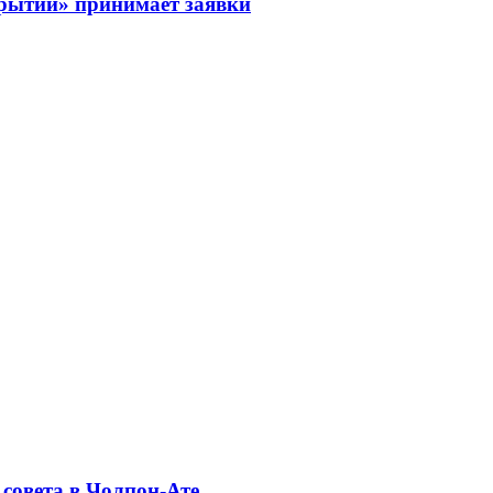
рытий» принимает заявки
совета в Чолпон-Ате