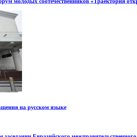
рум молодых соотечественников «Траектория отк
щения на русском языке
заседании Евразийского межправительственного 