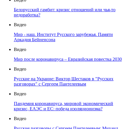
Белорусский гамбит: кризис отношений или чья-то
недоработка?
Видео
Мир - наш. Институт Русского зарубежья. Памяти
Аркадия Бейненсона
Видео
Мир после коронавируса – Евразийская повестка 2030
Видео
Русские на Украине: Виктор Шестаков в "Русских
разговорах" с Сергеем Пантелеевым
Видео
Пандемия коронавируса, мировой экономический
кризис, ЕАЭС и ЕС: победа изоляционизма?
Видео
Русские разговоры с Сергеем Пантелеевым: Михаил