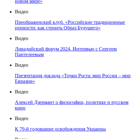
новом мире»
Видео
Преображенский клуб. «Российские традиционные
ценности: как строить Образ Будущего»
Видео
Ливадийский форум 2024. Интервью с Сергеем
Пантелеевым
Видео
Презентация доклада «Точки Роста: мир России – мир
Евразии»
Видео
Алексей Дзермант о философии, политике и русском
кино
Видео
К 79-й годовщине освобождения Украины