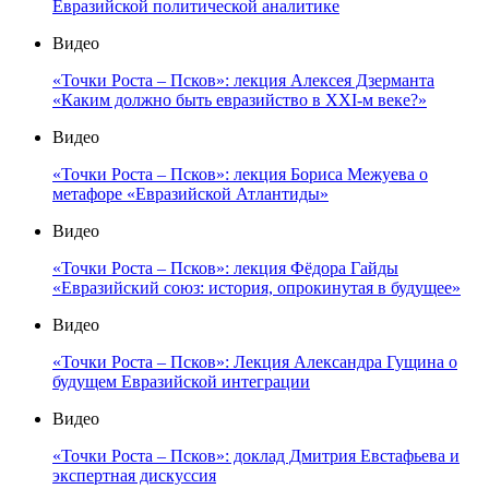
Евразийской политической аналитике
Видео
«Точки Роста – Псков»: лекция Алексея Дзерманта
«Каким должно быть евразийство в XXI-м веке?»
Видео
«Точки Роста – Псков»: лекция Бориса Межуева о
метафоре «Евразийской Атлантиды»
Видео
«Точки Роста – Псков»: лекция Фёдора Гайды
«Евразийский союз: история, опрокинутая в будущее»
Видео
«Точки Роста – Псков»: Лекция Александра Гущина о
будущем Евразийской интеграции
Видео
«Точки Роста – Псков»: доклад Дмитрия Евстафьева и
экспертная дискуссия