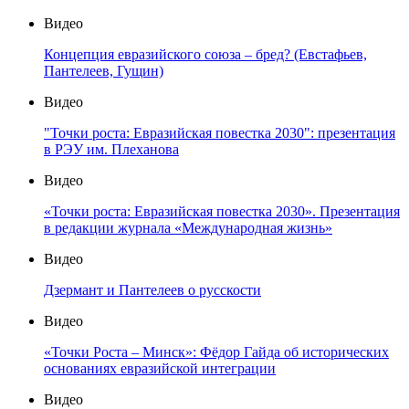
Видео
Концепция евразийского союза – бред? (Евстафьев,
Пантелеев, Гущин)
Видео
"Точки роста: Евразийская повестка 2030": презентация
в РЭУ им. Плеханова
Видео
«Точки роста: Евразийская повестка 2030». Презентация
в редакции журнала «Международная жизнь»
Видео
Дзермант и Пантелеев о русскости
Видео
«Точки Роста – Минск»: Фёдор Гайда об исторических
основаниях евразийской интеграции
Видео