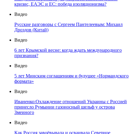
кризис, ЕАЭС и ЕС: победа изоляционизма?
Видео
Русские разговоры с Сергеем Пантелеевым: Михаил
Дроздов (Китай)
Видео
6 лет Крымской весне: когда ждать международного
признания?
Видео
5 лет Минским соглашениям и будущее «Нормандского
формата»
Видео
Иваненко:Охлаждение отношений Украины с Россией
принесло Румынии газоносный шельф у острова
Змеиного
Видео
Как Россия завоёвывала и осваивала Северное