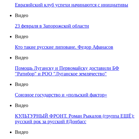
Евразийский клуб успехи начинаются с инициативы
Видео
23 февраля в Запорожской области
Видео
Кто такие русские липоване. Федор Афанасов
Видео
Помощь Луганску и Первомайску доставили БФ
"Ратибор" и РОО "Луганское землячество"
Видео
Союзное государство и «польский фактор»
Видео
КУЛЬТУРНЫЙ ФРОНТ. Роман Рыкалов (группа ЕЩЁ):
русский рок за русский #Донбасс
Видео