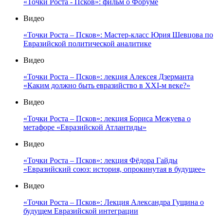
«Точки Роста - Псков»: фильм о Форуме
Видео
«Точки Роста – Псков»: Мастер-класс Юрия Шевцова по
Евразийской политической аналитике
Видео
«Точки Роста – Псков»: лекция Алексея Дзерманта
«Каким должно быть евразийство в XXI-м веке?»
Видео
«Точки Роста – Псков»: лекция Бориса Межуева о
метафоре «Евразийской Атлантиды»
Видео
«Точки Роста – Псков»: лекция Фёдора Гайды
«Евразийский союз: история, опрокинутая в будущее»
Видео
«Точки Роста – Псков»: Лекция Александра Гущина о
будущем Евразийской интеграции