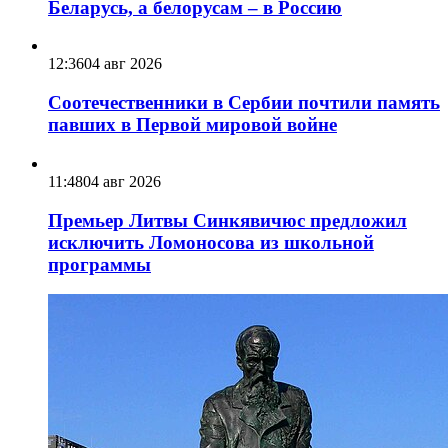
Беларусь, а белорусам – в Россию
12:36
04 авг 2026
Соотечественники в Сербии почтили память
павших в Первой мировой войне
11:48
04 авг 2026
Премьер Литвы Синкявичюс предложил
исключить Ломоносова из школьной
программы