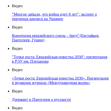
Видео
"Многие забыли, что война идет 8 лет": эксперт о
причинах кризиса на Украине
Видео
Концепция евразийского союза – бред? (Евстафьев,
Пантелеев, Гущин)
Видео
"Точки роста: Евразийская повестка 2030": презентация
в РЭУ им. Плеханова
Видео
«Точки роста: Евразийская повестка 2030». Презентация
в редакции журнала «Международная жизнь»
Видео
Дзермант и Пантелеев о русскости
Видео