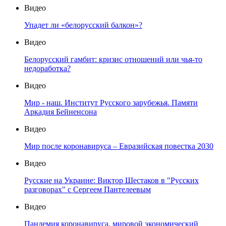
Видео
Упадет ли «белорусский балкон»?
Видео
Белорусский гамбит: кризис отношений или чья-то
недоработка?
Видео
Мир - наш. Институт Русского зарубежья. Памяти
Аркадия Бейненсона
Видео
Мир после коронавируса – Евразийская повестка 2030
Видео
Русские на Украине: Виктор Шестаков в "Русских
разговорах" с Сергеем Пантелеевым
Видео
Пандемия коронавируса, мировой экономический