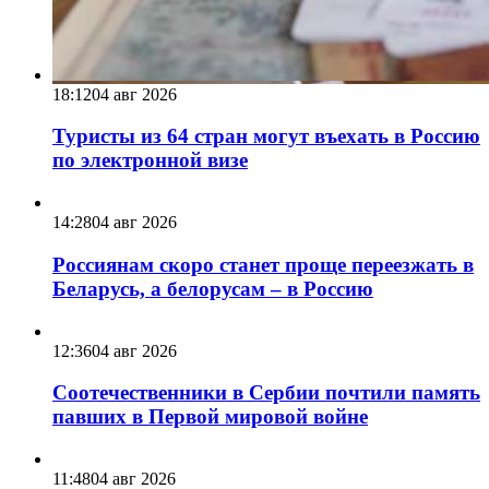
18:12
04 авг 2026
Туристы из 64 стран могут въехать в Россию
по электронной визе
14:28
04 авг 2026
Россиянам скоро станет проще переезжать в
Беларусь, а белорусам – в Россию
12:36
04 авг 2026
Соотечественники в Сербии почтили память
павших в Первой мировой войне
11:48
04 авг 2026