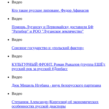
Видео
Кто такие русские липоване. Федор Афанасов
Видео
Помощь Луганску и Первомайску доставили БФ
"Ратибор" и РОО "Луганское землячество"
Видео
Союзное государство и «польский фактор»
Видео
КУЛЬТУРНЫЙ ФРОНТ. Роман Рыкалов (группа ЕЩЁ):
русский рок за русский #Донбасс
Видео
Дюк Мишель Нгебана - внук белорусского партизана
Видео
Степанюк Александр (Киргизия) об экономических
особенностях русской диаспоры