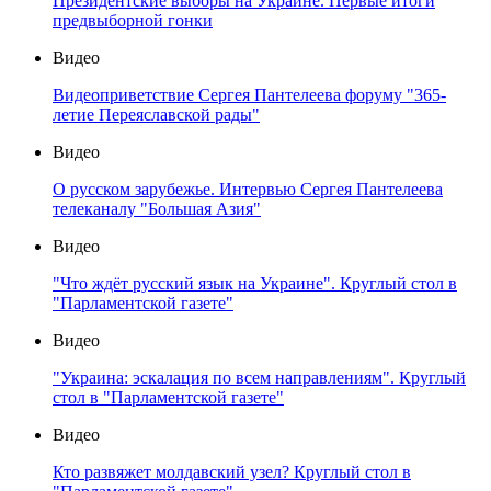
Президентские выборы на Украине. Первые итоги
предвыборной гонки
Видео
Видеоприветствие Сергея Пантелеева форуму "365-
летие Переяславской рады"
Видео
О русском зарубежье. Интервью Сергея Пантелеева
телеканалу "Большая Азия"
Видео
"Что ждёт русский язык на Украине". Круглый стол в
"Парламентской газете"
Видео
"Украина: эскалация по всем направлениям". Круглый
стол в "Парламентской газете"
Видео
Кто развяжет молдавский узел? Круглый стол в