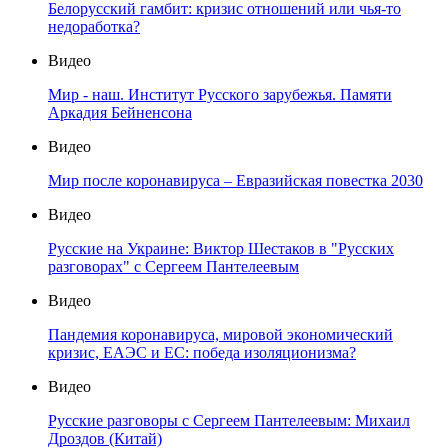
Белорусский гамбит: кризис отношений или чья-то
недоработка?
Видео
Мир - наш. Институт Русского зарубежья. Памяти
Аркадия Бейненсона
Видео
Мир после коронавируса – Евразийская повестка 2030
Видео
Русские на Украине: Виктор Шестаков в "Русских
разговорах" с Сергеем Пантелеевым
Видео
Пандемия коронавируса, мировой экономический
кризис, ЕАЭС и ЕС: победа изоляционизма?
Видео
Русские разговоры с Сергеем Пантелеевым: Михаил
Дроздов (Китай)