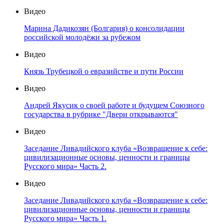
Видео
Марина Дадикозян (Болгария) о консолидации
российской молодёжи за рубежом
Видео
Князь Трубецкой о евразийстве и пути России
Видео
Андрей Якусик о своей работе и будущем Союзного
государства в рубрике "Двери открываются"
Видео
Заседание Ливадийского клуба «Возвращение к себе:
цивилизационные основы, ценности и границы
Русского мира» Часть 2.
Видео
Заседание Ливадийского клуба «Возвращение к себе:
цивилизационные основы, ценности и границы
Русского мира» Часть 1.