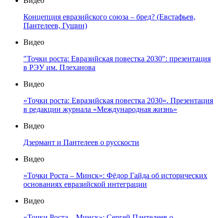
Видео
Концепция евразийского союза – бред? (Евстафьев,
Пантелеев, Гущин)
Видео
"Точки роста: Евразийская повестка 2030": презентация
в РЭУ им. Плеханова
Видео
«Точки роста: Евразийская повестка 2030». Презентация
в редакции журнала «Международная жизнь»
Видео
Дзермант и Пантелеев о русскости
Видео
«Точки Роста – Минск»: Фёдор Гайда об исторических
основаниях евразийской интеграции
Видео
«Точки Роста – Минск»: Сергей Пантелеев о