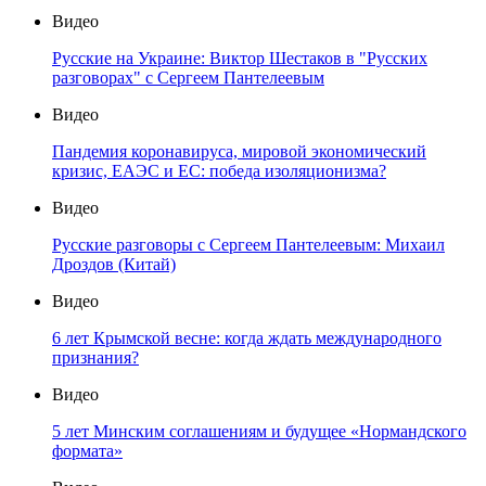
Видео
Русские на Украине: Виктор Шестаков в "Русских
разговорах" с Сергеем Пантелеевым
Видео
Пандемия коронавируса, мировой экономический
кризис, ЕАЭС и ЕС: победа изоляционизма?
Видео
Русские разговоры с Сергеем Пантелеевым: Михаил
Дроздов (Китай)
Видео
6 лет Крымской весне: когда ждать международного
признания?
Видео
5 лет Минским соглашениям и будущее «Нормандского
формата»