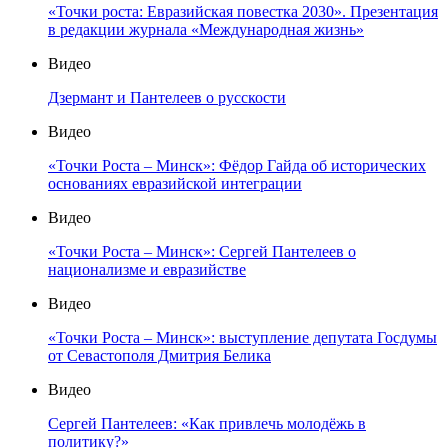
«Точки роста: Евразийская повестка 2030». Презентация
в редакции журнала «Международная жизнь»
Видео
Дзермант и Пантелеев о русскости
Видео
«Точки Роста – Минск»: Фёдор Гайда об исторических
основаниях евразийской интеграции
Видео
«Точки Роста – Минск»: Сергей Пантелеев о
национализме и евразийстве
Видео
«Точки Роста – Минск»: выступление депутата Госдумы
от Севастополя Дмитрия Белика
Видео
Сергей Пантелеев: «Как привлечь молодёжь в
политику?»