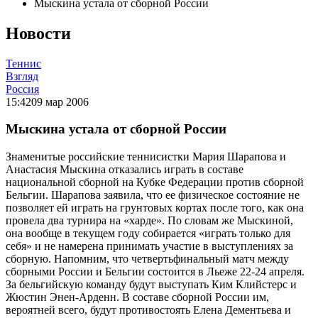
Мыскина устала от сборной России
Новости
Теннис
Взгляд
Россия
15:42
09 мар 2006
Мыскина устала от сборной России
Знаменитые российские теннисистки Мария Шарапова и
Анастасия Мыскина отказались играть в составе
национальной сборной на Кубке Федерации против сборной
Бельгии. Шарапова заявила, что ее физическое состояние не
позволяет ей играть на грунтовых кортах после того, как она
провела два турнира на «харде». По словам же Мыскиной,
она вообще в текущем году собирается «играть только для
себя» и не намерена принимать участие в выступлениях за
сборную. Напомним, что четвертьфинальный матч между
сборными России и Бельгии состоится в Льеже 22-24 апреля.
За бельгийскую команду будут выступать Ким Клийстерс и
Жюстин Энен-Арденн. В составе сборной России им,
вероятней всего, будут противостоять Елена Дементьева и