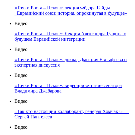
«Точки Роста – Псков»: лекция Фёдора Гайды
«Евразийский союз: история, опрокинутая в будущее»
Видео
«Точки Роста – Псков»: Лекция Александра Гущина о
будущем Евразийской интеграции
Видео
«Точки Роста – Псков»: доклад Дмитрия Евстафьева и
экспертная дискуссия
Видео
«Точки Роста – Псков»: видеоприветствие сенатора
Владимира Джабарова
Видео
«Так кто настоящий коллаборант, генерал Хомчак?» —
Сергей Пантелеев
Видео