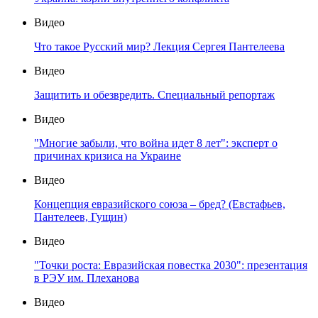
Видео
Что такое Русский мир? Лекция Сергея Пантелеева
Видео
Защитить и обезвредить. Специальный репортаж
Видео
"Многие забыли, что война идет 8 лет": эксперт о
причинах кризиса на Украине
Видео
Концепция евразийского союза – бред? (Евстафьев,
Пантелеев, Гущин)
Видео
"Точки роста: Евразийская повестка 2030": презентация
в РЭУ им. Плеханова
Видео