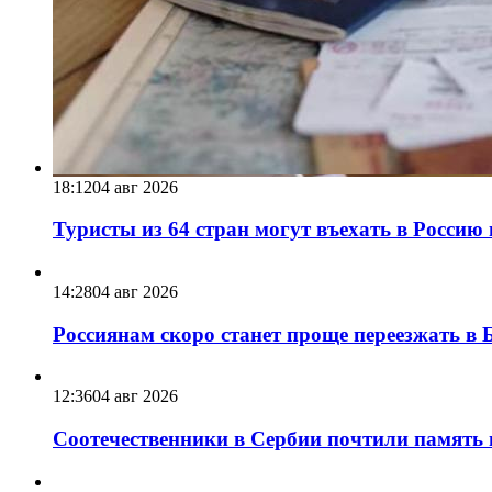
18:12
04 авг 2026
Туристы из 64 стран могут въехать в Россию 
14:28
04 авг 2026
Россиянам скоро станет проще переезжать в Б
12:36
04 авг 2026
Соотечественники в Сербии почтили память