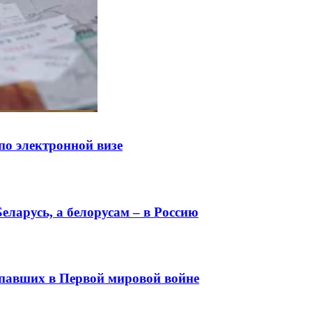
по электронной визе
еларусь, а белорусам – в Россию
 павших в Первой мировой войне