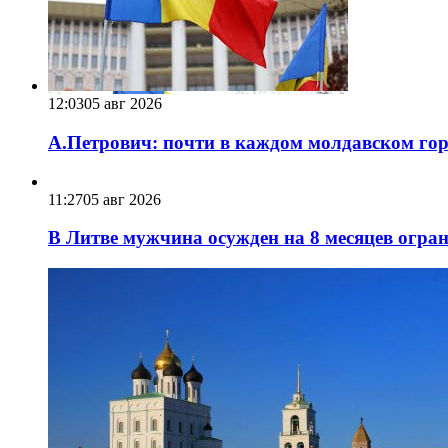
12:03
05 авг 2026
А.Петрович: почти в каждом молдавском горо
11:27
05 авг 2026
В Литве мужчина осужден на 8 месяцев огра