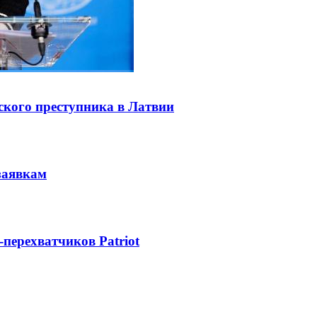
ского преступника в Латвии
заявкам
-перехватчиков Patriot