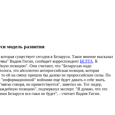
си модель развития
 которая существует сегодня в Беларуси. Такое мнение высказал
думка" Вадим Гигин, сообщает корреспондент
БЕЛТА
. К
обную позицию". Они считают, что "Беларусью надо
толога, это абсолютно антироссийская позиция, которая
а, то ей на смену пришли бы далеко не пророссийские силы. По
 "информационной" войнами еще будет давать о себе знать.
гко говоря, не приветствуется", заметил он. Тот лидер,
раждебную позицию", подчеркнул эксперт. "Я думаю, что это
и Беларуси все-таки не будет", - считает Вадим Гигин.