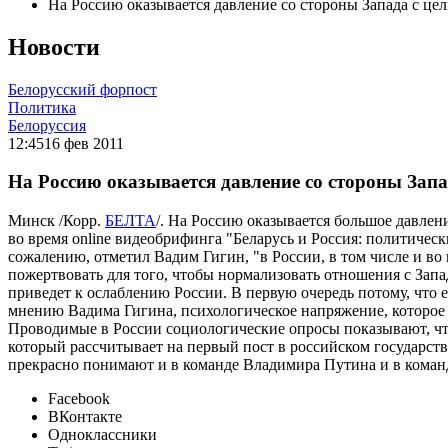
На Россию оказывается давление со стороны Запада с ц
Новости
Белорусский форпост
Политика
Белоруссия
12:45
16 фев 2011
На Россию оказывается давление со стороны Зап
Минск /Корр.
БЕЛТА
/. На Россию оказывается большое давлени
во время online видеобрифинга "Беларусь и Россия: политиче
сожалению, отметил Вадим Гигин, "в России, в том числе и во
пожертвовать для того, чтобы нормализовать отношения с Запа
приведет к ослаблению России. В первую очередь потому, что е
мнению Вадима Гигина, психологическое напряжение, которое б
Проводимые в России социологические опросы показывают, что 
который рассчитывает на первый пост в российском государств
прекрасно понимают и в команде Владимира Путина и в команде
Facebook
ВКонтакте
Одноклассники