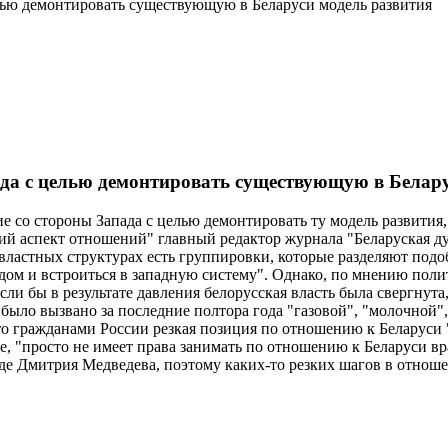
елью демонтировать существующую в Беларуси модель развития
ада с целью демонтировать существующую в Белару
е со стороны Запада с целью демонтировать ту модель развития,
ский аспект отношений" главный редактор журнала "Беларуская 
 властных структурах есть группировки, которые разделяют под
дом и встроиться в западную систему". Однако, по мнению поли
сли бы в результате давления белорусская власть была свергнут
ыло вызвано за последние полтора года "газовой", "молочной",
гражданами России резкая позиция по отношению к Беларуси "мя
е, "просто не имеет права занимать по отношению к Беларуси в
 Дмитрия Медведева, поэтому каких-то резких шагов в отношени