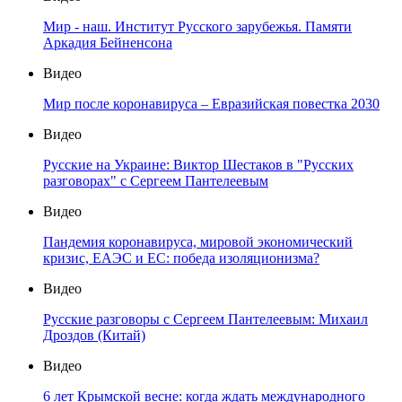
Мир - наш. Институт Русского зарубежья. Памяти
Аркадия Бейненсона
Видео
Мир после коронавируса – Евразийская повестка 2030
Видео
Русские на Украине: Виктор Шестаков в "Русских
разговорах" с Сергеем Пантелеевым
Видео
Пандемия коронавируса, мировой экономический
кризис, ЕАЭС и ЕС: победа изоляционизма?
Видео
Русские разговоры с Сергеем Пантелеевым: Михаил
Дроздов (Китай)
Видео
6 лет Крымской весне: когда ждать международного