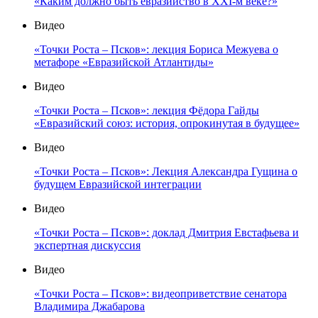
«Каким должно быть евразийство в XXI-м веке?»
Видео
«Точки Роста – Псков»: лекция Бориса Межуева о
метафоре «Евразийской Атлантиды»
Видео
«Точки Роста – Псков»: лекция Фёдора Гайды
«Евразийский союз: история, опрокинутая в будущее»
Видео
«Точки Роста – Псков»: Лекция Александра Гущина о
будущем Евразийской интеграции
Видео
«Точки Роста – Псков»: доклад Дмитрия Евстафьева и
экспертная дискуссия
Видео
«Точки Роста – Псков»: видеоприветствие сенатора
Владимира Джабарова