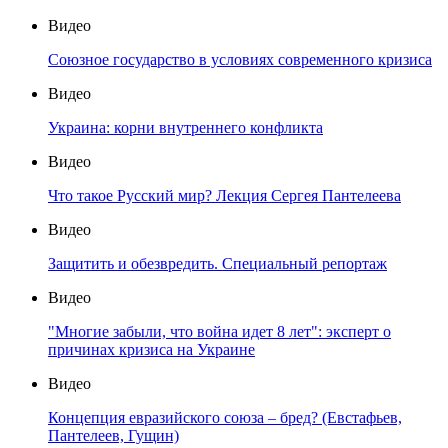
Видео
Союзное государство в условиях современного кризиса
Видео
Украина: корни внутреннего конфликта
Видео
Что такое Русский мир? Лекция Сергея Пантелеева
Видео
Защитить и обезвредить. Специальный репортаж
Видео
"Многие забыли, что война идет 8 лет": эксперт о
причинах кризиса на Украине
Видео
Концепция евразийского союза – бред? (Евстафьев,
Пантелеев, Гущин)