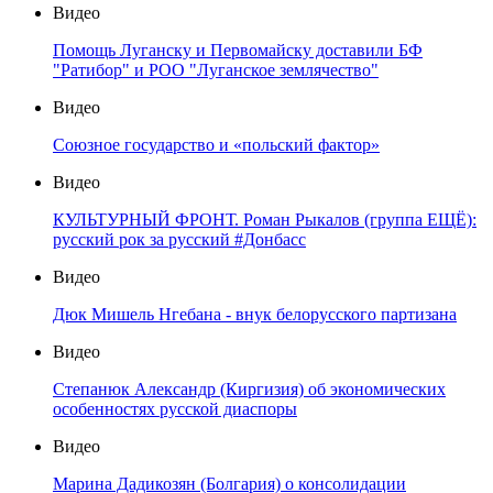
Видео
Помощь Луганску и Первомайску доставили БФ
"Ратибор" и РОО "Луганское землячество"
Видео
Союзное государство и «польский фактор»
Видео
КУЛЬТУРНЫЙ ФРОНТ. Роман Рыкалов (группа ЕЩЁ):
русский рок за русский #Донбасс
Видео
Дюк Мишель Нгебана - внук белорусского партизана
Видео
Степанюк Александр (Киргизия) об экономических
особенностях русской диаспоры
Видео
Марина Дадикозян (Болгария) о консолидации