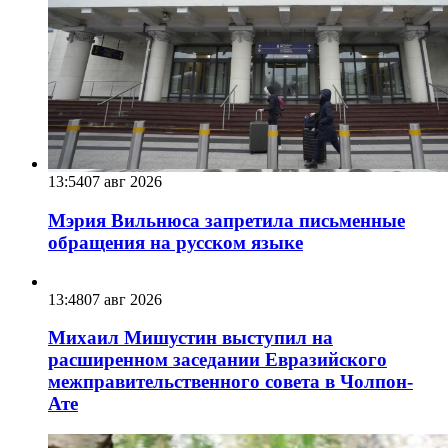
13:54
07 авг 2026
Мэрия Вильнюса запретила письменные
обращения на русском языке
13:48
07 авг 2026
Михаил Мишустин выступил на
расширенном заседании Евразийского
межправительственного совета в Чолпон-
Ате