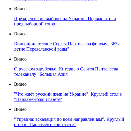
Видео
Президентские выборы на Украине. Первые итоги
предвыборной гонки
Видео
Видеоприветствие Сергея Пантелеева форуму "365-
летие Переяславской рады"
Видео
О русском зарубежье. Интервью Сергея Пантелеева
телеканалу "Большая Азия"
Видео
"Что ждёт русский язык на Украине". Круглый стол в
"Парламентской газете"
Видео
"Украина: эскалация по всем направлениям". Круглый
стол в "Парламентской газете"