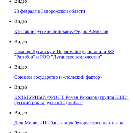
Видео
23 февраля в Запорожской области
Видео
Кто такие русские липоване. Федор Афанасов
Видео
Помощь Луганску и Первомайску доставили БФ
"Ратибор" и РОО "Луганское землячество"
Видео
Союзное государство и «польский фактор»
Видео
КУЛЬТУРНЫЙ ФРОНТ. Роман Рыкалов (группа ЕЩЁ):
русский рок за русский #Донбасс
Видео
Дюк Мишель Нгебана - внук белорусского партизана
Видео