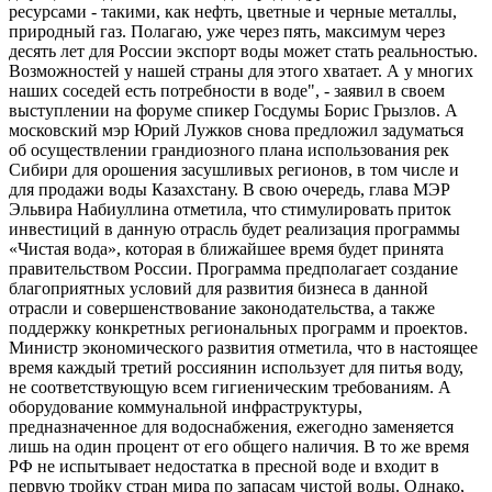
ресурсами - такими, как нефть, цветные и черные металлы,
природный газ. Полагаю, уже через пять, максимум через
десять лет для России экспорт воды может стать реальностью.
Возможностей у нашей страны для этого хватает. А у многих
наших соседей есть потребности в воде", - заявил в своем
выступлении на форуме спикер Госдумы Борис Грызлов. А
московский мэр Юрий Лужков снова предложил задуматься
об осуществлении грандиозного плана использования рек
Сибири для орошения засушливых регионов, в том числе и
для продажи воды Казахстану. В свою очередь, глава МЭР
Эльвира Набиуллина отметила, что стимулировать приток
инвестиций в данную отрасль будет реализация программы
«Чистая вода», которая в ближайшее время будет принята
правительством России. Программа предполагает создание
благоприятных условий для развития бизнеса в данной
отрасли и совершенствование законодательства, а также
поддержку конкретных региональных программ и проектов.
Министр экономического развития отметила, что в настоящее
время каждый третий россиянин использует для питья воду,
не соответствующую всем гигиеническим требованиям. А
оборудование коммунальной инфраструктуры,
предназначенное для водоснабжения, ежегодно заменяется
лишь на один процент от его общего наличия. В то же время
РФ не испытывает недостатка в пресной воде и входит в
первую тройку стран мира по запасам чистой воды. Однако,