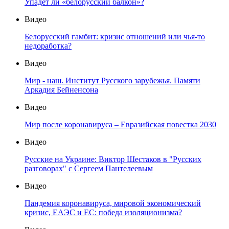
Упадет ли «белорусский балкон»?
Видео
Белорусский гамбит: кризис отношений или чья-то
недоработка?
Видео
Мир - наш. Институт Русского зарубежья. Памяти
Аркадия Бейненсона
Видео
Мир после коронавируса – Евразийская повестка 2030
Видео
Русские на Украине: Виктор Шестаков в "Русских
разговорах" с Сергеем Пантелеевым
Видео
Пандемия коронавируса, мировой экономический
кризис, ЕАЭС и ЕС: победа изоляционизма?