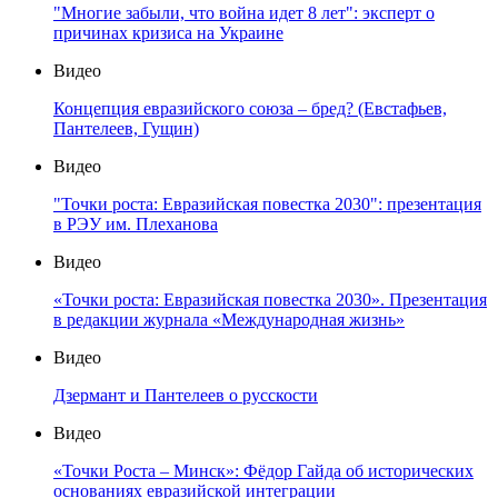
"Многие забыли, что война идет 8 лет": эксперт о
причинах кризиса на Украине
Видео
Концепция евразийского союза – бред? (Евстафьев,
Пантелеев, Гущин)
Видео
"Точки роста: Евразийская повестка 2030": презентация
в РЭУ им. Плеханова
Видео
«Точки роста: Евразийская повестка 2030». Презентация
в редакции журнала «Международная жизнь»
Видео
Дзермант и Пантелеев о русскости
Видео
«Точки Роста – Минск»: Фёдор Гайда об исторических
основаниях евразийской интеграции