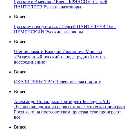
Русские в Америке / Елена БРЭНСОН, Сергей
ПАНТЕЛЕЕВ Русские разговоры
Видео
Русские: народ и язык / Сергей ПАНТЕЛЕЕВ Олег
НЕМЕНСКИЙ Русские разговоры
Видео
Чтения памяти Валерия Ивановича Мошева
«Разделенный русский народ: трудный путь к
воссоединению»
Видео
СКАЗИТЕЛЬСТВО Переосмысляя старину
Видео
Александр Приходько: Президент Беларуси А.Г.
Лукашенко одним из первых понял, что если проиграет
Россия, то на постсоветском пространстве проиграют
все
Видео