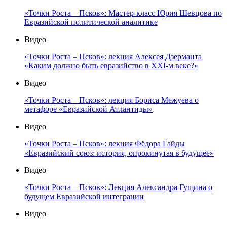
«Точки Роста – Псков»: Мастер-класс Юрия Шевцова по
Евразийской политической аналитике
Видео
«Точки Роста – Псков»: лекция Алексея Дзерманта
«Каким должно быть евразийство в XXI-м веке?»
Видео
«Точки Роста – Псков»: лекция Бориса Межуева о
метафоре «Евразийской Атлантиды»
Видео
«Точки Роста – Псков»: лекция Фёдора Гайды
«Евразийский союз: история, опрокинутая в будущее»
Видео
«Точки Роста – Псков»: Лекция Александра Гущина о
будущем Евразийской интеграции
Видео