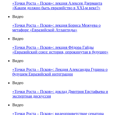
«Точки Роста – Псков»: лекция Алексея Дзерманта
«Каким должно быть евразийство в XXI-м веке?»
Видео
«Точки Роста – Псков»: лекция Бориса Межуева о
метафоре «Евразийской Атлантиды»
Видео
«Точки Роста – Псков»: лекция Фёдора Гайды
«Евразийский союз: история, опрокинутая в будущее»
Видео
«Точки Роста – Псков»: Лекция Александра Гущина о
будущем Евразийской интеграции
Видео
«Точки Роста – Псков»: доклад Дмитрия Евстафьева и
экспертная дискуссия
Видео
«Точки Роста – Псков»: видеоприветствие сенатора