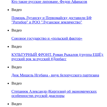
Кто такие русские липоване. Федор Афанасов
Видео
Помощь Луганску и Первомайску доставили БФ
"Ратибор" и РОО "Луганское землячество"
Видео
Союзное государство и «польский фактор»
Видео
КУЛЬТУРНЫЙ ФРОНТ. Роман Рыкалов (группа ЕЩЁ):
русский рок за русский #Донбасс
Видео
Дюк Мишель Нгебана - внук белорусского партизана
Видео
Степанюк Александр (Киргизия) об экономических
особенностях русской диаспоры
Видео