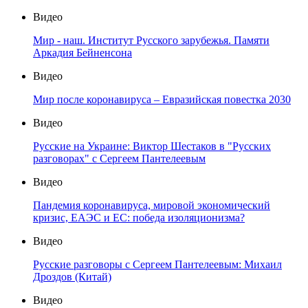
Видео
Мир - наш. Институт Русского зарубежья. Памяти
Аркадия Бейненсона
Видео
Мир после коронавируса – Евразийская повестка 2030
Видео
Русские на Украине: Виктор Шестаков в "Русских
разговорах" с Сергеем Пантелеевым
Видео
Пандемия коронавируса, мировой экономический
кризис, ЕАЭС и ЕС: победа изоляционизма?
Видео
Русские разговоры с Сергеем Пантелеевым: Михаил
Дроздов (Китай)
Видео