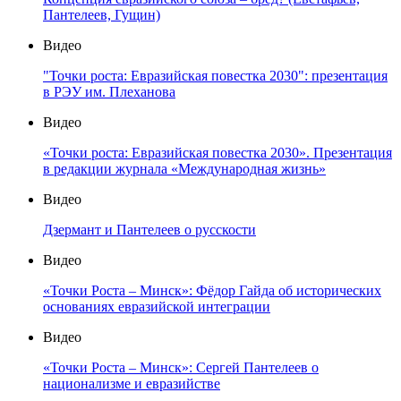
Пантелеев, Гущин)
Видео
"Точки роста: Евразийская повестка 2030": презентация
в РЭУ им. Плеханова
Видео
«Точки роста: Евразийская повестка 2030». Презентация
в редакции журнала «Международная жизнь»
Видео
Дзермант и Пантелеев о русскости
Видео
«Точки Роста – Минск»: Фёдор Гайда об исторических
основаниях евразийской интеграции
Видео
«Точки Роста – Минск»: Сергей Пантелеев о
национализме и евразийстве