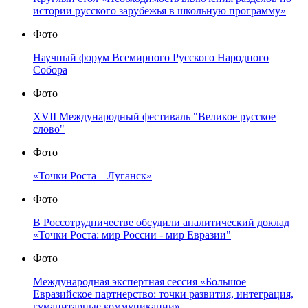
истории русского зарубежья в школьную программу»
Фото
Научный форум Всемирного Русского Народного
Собора
Фото
XVII Международный фестиваль "Великое русское
слово"
Фото
«Точки Роста – Луганск»
Фото
В Россотрудничестве обсудили аналитический доклад
«Точки Роста: мир России - мир Евразии"
Фото
Международная экспертная сессия «Большое
Евразийское партнерство: точки развития, интеграция,
гуманитарные коммуникации»