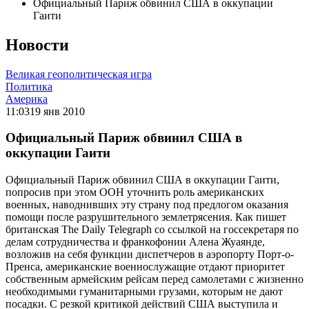
Официальный Париж обвинил США в оккупации
Гаити
Новости
Великая геополитическая игра
Политика
Америка
11:03
19 янв 2010
Официальный Париж обвинил США в
оккупации Гаити
Официальный Париж обвинил США в оккупации Гаити,
попросив при этом ООН уточнить роль американских
военных, наводнивших эту страну под предлогом оказания
помощи после разрушительного землетрясения. Как пишет
британская The Daily Telegraph со ссылкой на госсекретаря по
делам сотрудничества и франкофонии Алена Жуаянде,
возложив на себя функции диспетчеров в аэропорту Порт-о-
Пренса, американские военнослужащие отдают приоритет
собственным армейским рейсам перед самолетами с жизненно
необходимыми гуманитарными грузами, которым не дают
посадки. С резкой критикой действий США выступила и