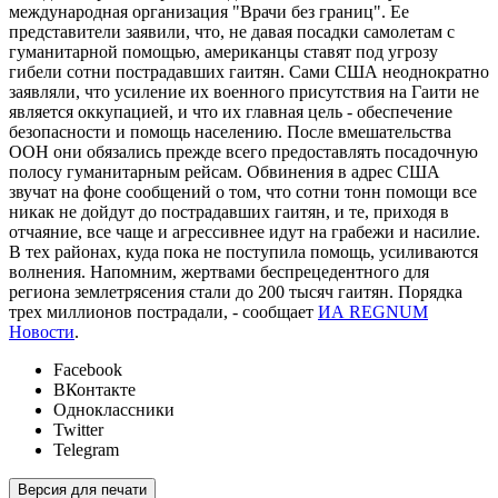
международная организация "Врачи без границ". Ее
представители заявили, что, не давая посадки самолетам с
гуманитарной помощью, американцы ставят под угрозу
гибели сотни пострадавших гаитян. Сами США неоднократно
заявляли, что усиление их военного присутствия на Гаити не
является оккупацией, и что их главная цель - обеспечение
безопасности и помощь населению. После вмешательства
ООН они обязались прежде всего предоставлять посадочную
полосу гуманитарным рейсам. Обвинения в адрес США
звучат на фоне сообщений о том, что сотни тонн помощи все
никак не дойдут до пострадавших гаитян, и те, приходя в
отчаяние, все чаще и агрессивнее идут на грабежи и насилие.
В тех районах, куда пока не поступила помощь, усиливаются
волнения. Напомним, жертвами беспрецедентного для
региона землетрясения стали до 200 тысяч гаитян. Порядка
трех миллионов пострадали, - сообщает
ИА REGNUM
Новости
.
Facebook
ВКонтакте
Одноклассники
Twitter
Telegram
Версия для печати