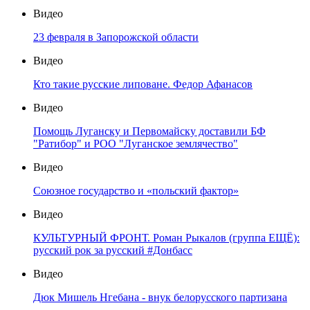
Видео
23 февраля в Запорожской области
Видео
Кто такие русские липоване. Федор Афанасов
Видео
Помощь Луганску и Первомайску доставили БФ
"Ратибор" и РОО "Луганское землячество"
Видео
Союзное государство и «польский фактор»
Видео
КУЛЬТУРНЫЙ ФРОНТ. Роман Рыкалов (группа ЕЩЁ):
русский рок за русский #Донбасс
Видео
Дюк Мишель Нгебана - внук белорусского партизана