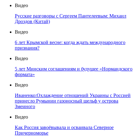
Видео
Русские разговоры с Сергеем Пантелеевым: Михаил
Дроздов (Китай)
Видео
6 лет Крымской весне: когда ждать международного
признания?
Видео
5 лет Минским соглашениям и будущее «Нормандского
формата»
Видео
Иваненко:Охлаждение отношений Украины с Россией
принесло Румынии газоносный шельф у острова
Змеиного
Видео
Как Россия завоёвывала и осваивала Северное
Причерноморье