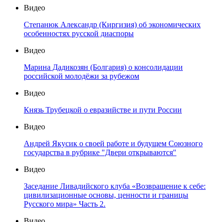
Видео
Степанюк Александр (Киргизия) об экономических
особенностях русской диаспоры
Видео
Марина Дадикозян (Болгария) о консолидации
российской молодёжи за рубежом
Видео
Князь Трубецкой о евразийстве и пути России
Видео
Андрей Якусик о своей работе и будущем Союзного
государства в рубрике "Двери открываются"
Видео
Заседание Ливадийского клуба «Возвращение к себе:
цивилизационные основы, ценности и границы
Русского мира» Часть 2.
Видео