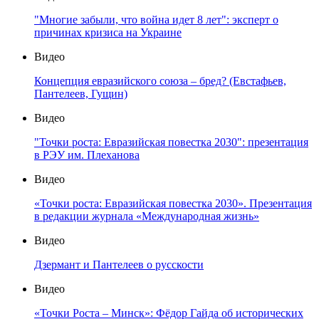
"Многие забыли, что война идет 8 лет": эксперт о
причинах кризиса на Украине
Видео
Концепция евразийского союза – бред? (Евстафьев,
Пантелеев, Гущин)
Видео
"Точки роста: Евразийская повестка 2030": презентация
в РЭУ им. Плеханова
Видео
«Точки роста: Евразийская повестка 2030». Презентация
в редакции журнала «Международная жизнь»
Видео
Дзермант и Пантелеев о русскости
Видео
«Точки Роста – Минск»: Фёдор Гайда об исторических