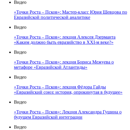
Видео
«Точки Роста – Псков»: Мастер-класс Юрия Шевцова по
Евразийской политической аналитике
Видео
«Точки Роста – Псков»: лекция Алексея Дзерманта
«Каким должно быть евразийство в XXI-м веке?»
Видео
«Точки Роста – Псков»: лекция Бориса Межуева о
метафоре «Евразийской Атлантиды»
Видео
«Точки Роста – Псков»: лекция Фёдора Гайды
«Евразийский союз: история, опрокинутая в будущее»
Видео
«Точки Роста – Псков»: Лекция Александра Гущина о
будущем Евразийской интеграции
Видео