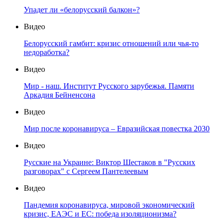
Упадет ли «белорусский балкон»?
Видео
Белорусский гамбит: кризис отношений или чья-то
недоработка?
Видео
Мир - наш. Институт Русского зарубежья. Памяти
Аркадия Бейненсона
Видео
Мир после коронавируса – Евразийская повестка 2030
Видео
Русские на Украине: Виктор Шестаков в "Русских
разговорах" с Сергеем Пантелеевым
Видео
Пандемия коронавируса, мировой экономический
кризис, ЕАЭС и ЕС: победа изоляционизма?