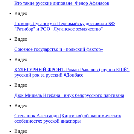
Кто такие русские липоване. Федор Афанасов
Видео
Помощь Луганску и Первомайску доставили БФ
"Ратибор" и РОО "Луганское землячество"
Видео
Союзное государство и «польский фактор»
Видео
КУЛЬТУРНЫЙ ФРОНТ. Роман Рыкалов (группа ЕЩЁ):
русский рок за русский #Донбасс
Видео
Дюк Мишель Нгебана - внук белорусского партизана
Видео
Степанюк Александр (Киргизия) об экономических
особенностях русской диаспоры
Видео