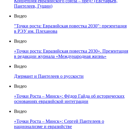
Концепция евразийского союза – бред? (Евстафьев,
Пантелеев, Гущин)
Видео
"Точки роста: Евразийская повестка 2030": презентация
в РЭУ им. Плеханова
Видео
«Точки роста: Евразийская повестка 2030». Презентация
в редакции журнала «Международная жизнь»
Видео
Дзермант и Пантелеев о русскости
Видео
«Точки Роста – Минск»: Фёдор Гайда об исторических
основаниях евразийской интеграции
Видео
«Точки Роста – Минск»: Сергей Пантелеев о
национализме и евразийстве