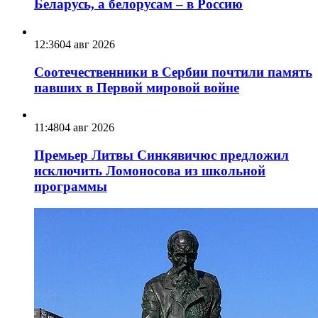
Беларусь, а белорусам – в Россию
12:36
04 авг 2026
Соотечественники в Сербии почтили память
павших в Первой мировой войне
11:48
04 авг 2026
Премьер Литвы Синкявичюс предложил
исключить Ломоносова из школьной
программы