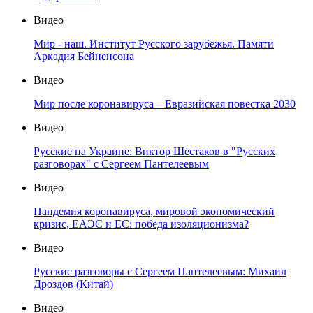
Видео
Мир - наш. Институт Русского зарубежья. Памяти
Аркадия Бейненсона
Видео
Мир после коронавируса – Евразийская повестка 2030
Видео
Русские на Украине: Виктор Шестаков в "Русских
разговорах" с Сергеем Пантелеевым
Видео
Пандемия коронавируса, мировой экономический
кризис, ЕАЭС и ЕС: победа изоляционизма?
Видео
Русские разговоры с Сергеем Пантелеевым: Михаил
Дроздов (Китай)
Видео