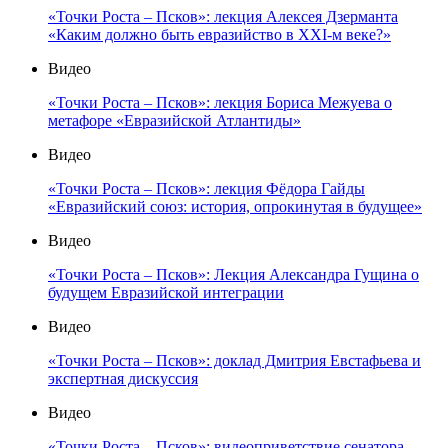
«Точки Роста – Псков»: лекция Алексея Дзерманта
«Каким должно быть евразийство в XXI-м веке?»
Видео
«Точки Роста – Псков»: лекция Бориса Межуева о
метафоре «Евразийской Атлантиды»
Видео
«Точки Роста – Псков»: лекция Фёдора Гайды
«Евразийский союз: история, опрокинутая в будущее»
Видео
«Точки Роста – Псков»: Лекция Александра Гущина о
будущем Евразийской интеграции
Видео
«Точки Роста – Псков»: доклад Дмитрия Евстафьева и
экспертная дискуссия
Видео
«Точки Роста – Псков»: видеоприветствие сенатора