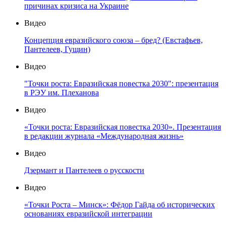
причинах кризиса на Украине
Видео
Концепция евразийского союза – бред? (Евстафьев,
Пантелеев, Гущин)
Видео
"Точки роста: Евразийская повестка 2030": презентация
в РЭУ им. Плеханова
Видео
«Точки роста: Евразийская повестка 2030». Презентация
в редакции журнала «Международная жизнь»
Видео
Дзермант и Пантелеев о русскости
Видео
«Точки Роста – Минск»: Фёдор Гайда об исторических
основаниях евразийской интеграции