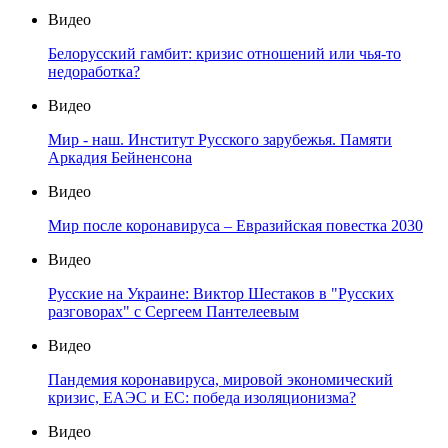
Видео
Белорусский гамбит: кризис отношений или чья-то
недоработка?
Видео
Мир - наш. Институт Русского зарубежья. Памяти
Аркадия Бейненсона
Видео
Мир после коронавируса – Евразийская повестка 2030
Видео
Русские на Украине: Виктор Шестаков в "Русских
разговорах" с Сергеем Пантелеевым
Видео
Пандемия коронавируса, мировой экономический
кризис, ЕАЭС и ЕС: победа изоляционизма?
Видео