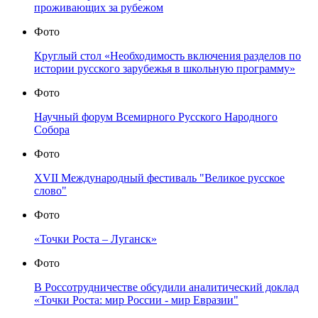
проживающих за рубежом
Фото
Круглый стол «Необходимость включения разделов по
истории русского зарубежья в школьную программу»
Фото
Научный форум Всемирного Русского Народного
Собора
Фото
XVII Международный фестиваль "Великое русское
слово"
Фото
«Точки Роста – Луганск»
Фото
В Россотрудничестве обсудили аналитический доклад
«Точки Роста: мир России - мир Евразии"