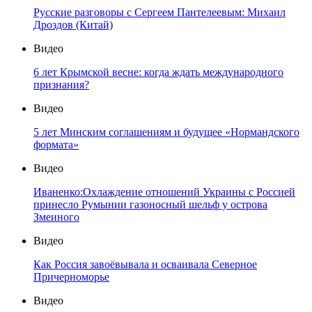
Русские разговоры с Сергеем Пантелеевым: Михаил
Дроздов (Китай)
Видео
6 лет Крымской весне: когда ждать международного
признания?
Видео
5 лет Минским соглашениям и будущее «Нормандского
формата»
Видео
Иваненко:Охлаждение отношений Украины с Россией
принесло Румынии газоносный шельф у острова
Змеиного
Видео
Как Россия завоёвывала и осваивала Северное
Причерноморье
Видео