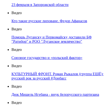
23 февраля в Запорожской области
Видео
Кто такие русские липоване. Федор Афанасов
Видео
Помощь Луганску и Первомайску доставили БФ
"Ратибор" и РОО "Луганское землячество"
Видео
Союзное государство и «польский фактор»
Видео
КУЛЬТУРНЫЙ ФРОНТ. Роман Рыкалов (группа ЕЩЁ):
русский рок за русский #Донбасс
Видео
Дюк Мишель Нгебана - внук белорусского партизана
Видео