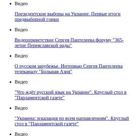
Видео
Президентские выборы на Украине. Первые итоги
предвыборной гонки
Видео
Видеоприветствие Сергея Пантелеева форуму "365-
летие Переяславской рады"
Видео
О русском зарубежье. Интервью Сергея Пантелеева
телеканалу "Большая Азия"
Видео
"Что ждёт русский язык на Украине". Круглый стол в
"Парламентской газете"
Видео
"Украина: эскалация по всем направлениям". Круглый
стол в "Парламентской газете"
Видео