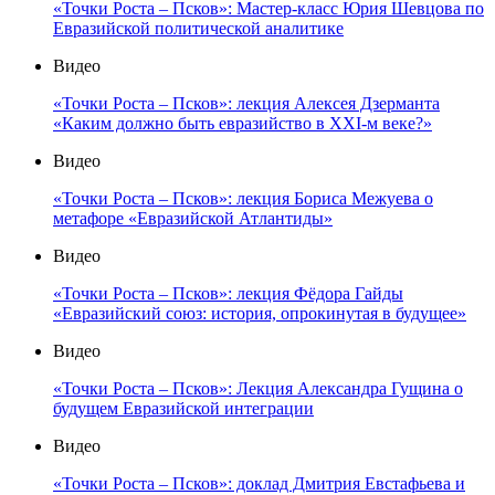
«Точки Роста – Псков»: Мастер-класс Юрия Шевцова по
Евразийской политической аналитике
Видео
«Точки Роста – Псков»: лекция Алексея Дзерманта
«Каким должно быть евразийство в XXI-м веке?»
Видео
«Точки Роста – Псков»: лекция Бориса Межуева о
метафоре «Евразийской Атлантиды»
Видео
«Точки Роста – Псков»: лекция Фёдора Гайды
«Евразийский союз: история, опрокинутая в будущее»
Видео
«Точки Роста – Псков»: Лекция Александра Гущина о
будущем Евразийской интеграции
Видео
«Точки Роста – Псков»: доклад Дмитрия Евстафьева и