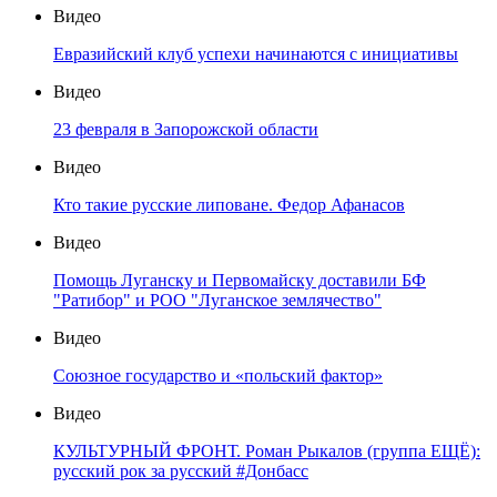
Видео
Евразийский клуб успехи начинаются с инициативы
Видео
23 февраля в Запорожской области
Видео
Кто такие русские липоване. Федор Афанасов
Видео
Помощь Луганску и Первомайску доставили БФ
"Ратибор" и РОО "Луганское землячество"
Видео
Союзное государство и «польский фактор»
Видео
КУЛЬТУРНЫЙ ФРОНТ. Роман Рыкалов (группа ЕЩЁ):
русский рок за русский #Донбасс