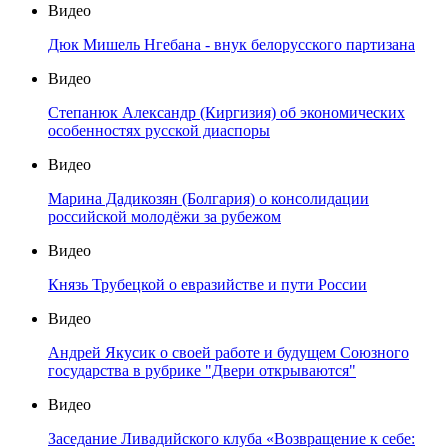
Видео
Дюк Мишель Нгебана - внук белорусского партизана
Видео
Степанюк Александр (Киргизия) об экономических
особенностях русской диаспоры
Видео
Марина Дадикозян (Болгария) о консолидации
российской молодёжи за рубежом
Видео
Князь Трубецкой о евразийстве и пути России
Видео
Андрей Якусик о своей работе и будущем Союзного
государства в рубрике "Двери открываются"
Видео
Заседание Ливадийского клуба «Возвращение к себе: