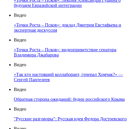
«Точки Роста – Псков»: Лекция Александра Гущина о
будущем Евразийской интеграции
Видео
«Точки Роста – Псков»: доклад Дмитрия Евстафьева и
экспертная дискуссия
Видео
«Точки Роста – Псков»: видеоприветствие сенатора
Владимира Джабарова
Видео
«Так кто настоящий коллаборант, генерал Хомчак?» —
Сергей Пантелеев
Видео
Обратная сторона ожиданий: будни российского Крыма
Видео
"Русские разговоры": Русская идея Федора Достоевского
Видео