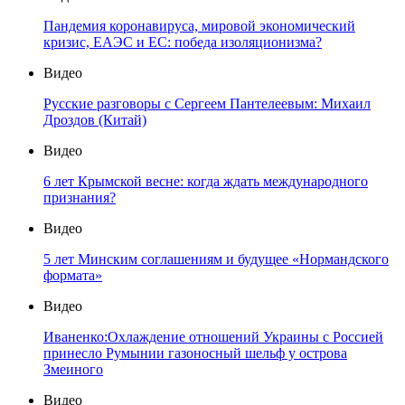
Пандемия коронавируса, мировой экономический
кризис, ЕАЭС и ЕС: победа изоляционизма?
Видео
Русские разговоры с Сергеем Пантелеевым: Михаил
Дроздов (Китай)
Видео
6 лет Крымской весне: когда ждать международного
признания?
Видео
5 лет Минским соглашениям и будущее «Нормандского
формата»
Видео
Иваненко:Охлаждение отношений Украины с Россией
принесло Румынии газоносный шельф у острова
Змеиного
Видео