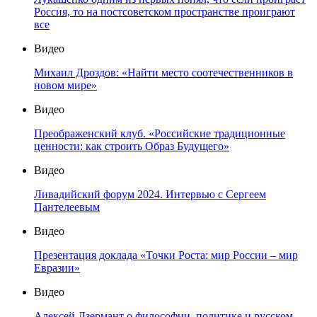
Россия, то на постсоветском пространстве проиграют
все
Видео
Михаил Дроздов: «Найти место соотечественников в
новом мире»
Видео
Преображенский клуб. «Российские традиционные
ценности: как строить Образ Будущего»
Видео
Ливадийский форум 2024. Интервью с Сергеем
Пантелеевым
Видео
Презентация доклада «Точки Роста: мир России – мир
Евразии»
Видео
Алексей Дзермант о философии, политике и русском