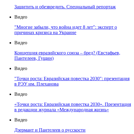
Защитить и обезвредить. Специальный репортаж
Видео
"Многие забыли, что война идет 8 лет": эксперт о
причинах кризиса на Украине
Видео
Концепция евразийского союза – бред? (Евстафьев,
Пантелеев, Гущин)
Видео
"Точки роста: Евразийская повестка 2030": презентация
в РЭУ им. Плеханова
Видео
«Точки роста: Евразийская повестка 2030». Презентация
в редакции журнала «Международная жизнь»
Видео
Дзермант и Пантелеев о русскости