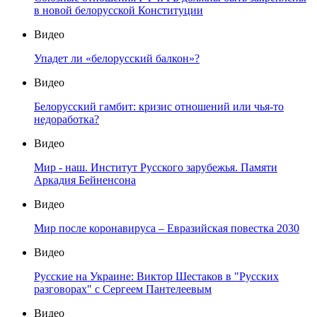
в новой белорусской Конституции
Видео
Упадет ли «белорусский балкон»?
Видео
Белорусский гамбит: кризис отношений или чья-то
недоработка?
Видео
Мир - наш. Институт Русского зарубежья. Памяти
Аркадия Бейненсона
Видео
Мир после коронавируса – Евразийская повестка 2030
Видео
Русские на Украине: Виктор Шестаков в "Русских
разговорах" с Сергеем Пантелеевым
Видео