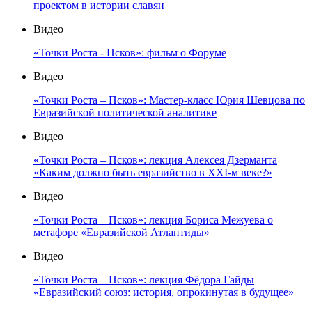
проектом в истории славян
Видео
«Точки Роста - Псков»: фильм о Форуме
Видео
«Точки Роста – Псков»: Мастер-класс Юрия Шевцова по
Евразийской политической аналитике
Видео
«Точки Роста – Псков»: лекция Алексея Дзерманта
«Каким должно быть евразийство в XXI-м веке?»
Видео
«Точки Роста – Псков»: лекция Бориса Межуева о
метафоре «Евразийской Атлантиды»
Видео
«Точки Роста – Псков»: лекция Фёдора Гайды
«Евразийский союз: история, опрокинутая в будущее»