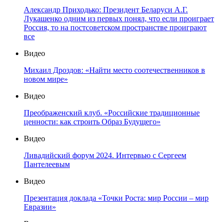
Александр Приходько: Президент Беларуси А.Г.
Лукашенко одним из первых понял, что если проиграет
Россия, то на постсоветском пространстве проиграют
все
Видео
Михаил Дроздов: «Найти место соотечественников в
новом мире»
Видео
Преображенский клуб. «Российские традиционные
ценности: как строить Образ Будущего»
Видео
Ливадийский форум 2024. Интервью с Сергеем
Пантелеевым
Видео
Презентация доклада «Точки Роста: мир России – мир
Евразии»