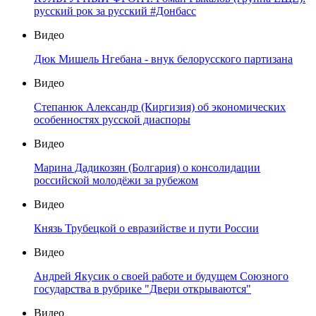
русский рок за русский #Донбасс
Видео
Дюк Мишель Нгебана - внук белорусского партизана
Видео
Степанюк Александр (Киргизия) об экономических
особенностях русской диаспоры
Видео
Марина Дадикозян (Болгария) о консолидации
российской молодёжи за рубежом
Видео
Князь Трубецкой о евразийстве и пути России
Видео
Андрей Якусик о своей работе и будущем Союзного
государства в рубрике "Двери открываются"
Видео