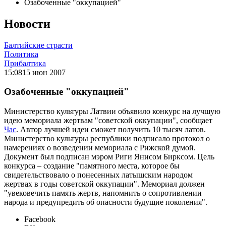
Озабоченные "оккупацией"
Новости
Балтийские страсти
Политика
Прибалтика
15:08
15 июн 2007
Озабоченные "оккупацией"
Министерство культуры Латвии объявило конкурс на лучшую
идею мемориала жертвам "советской оккупации", сообщает
Час
. Автор лучшей идеи сможет получить 10 тысяч латов.
Министерство культуры республики подписало протокол о
намерениях о возведении мемориала с Рижской думой.
Документ был подписан мэром Риги Янисом Бирксом. Цель
конкурса – создание "памятного места, которое бы
свидетельствовало о понесенных латышским народом
жертвах в годы советской оккупации". Мемориал должен
"увековечить память жертв, напомнить о сопротивлении
народа и предупредить об опасности будущие поколения".
Facebook