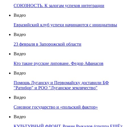
СОЮЗНОСТЬ. К залогам успехов интеграции
Видео
Евразийский клуб успехи начинаются с инициативы
Видео
23 февраля в Запорожской области
Видео
Кто такие русские липоване. Федор Афанасов
Видео
Помощь Луганску и Первомайску доставили БФ
"Ратибор" и РОО "Луганское землячество"
Видео
Союзное государство и «польский фактор»
Видео
КУЛЬТУРНЫЙ ФРОНТ. Роман Рыкалов (группа ЕЩЁ):