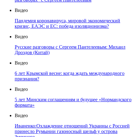
Видео
Пандемия коронавируса, мировой экономический
кризис, ЕАЭС и ЕС: победа изоляционизма?
Видео
Русские разговоры с Сергеем Пантелеевым: Михаил
Дроздов (Китай)
Видео
6 лет Крымской весне: когда ждать международного
признания?
Видео
5 лет Минским соглашениям и будущее «Нормандского
формата»
Видео
Иваненко:Охлаждение отношений Украины с Россией
принесло Румынии газоносный шельф у острова
Змеиного