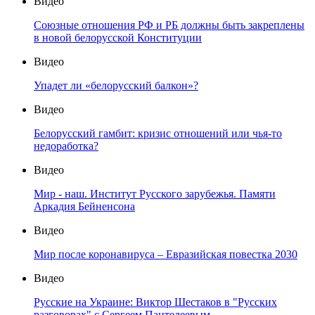
Видео
Союзные отношения РФ и РБ должны быть закреплены
в новой белорусской Конституции
Видео
Упадет ли «белорусский балкон»?
Видео
Белорусский гамбит: кризис отношений или чья-то
недоработка?
Видео
Мир - наш. Институт Русского зарубежья. Памяти
Аркадия Бейненсона
Видео
Мир после коронавируса – Евразийская повестка 2030
Видео
Русские на Украине: Виктор Шестаков в "Русских
разговорах" с Сергеем Пантелеевым