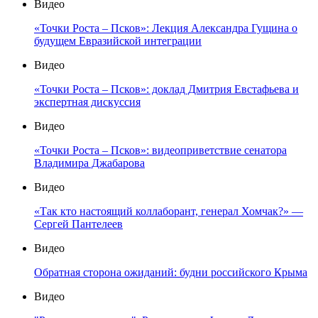
Видео
«Точки Роста – Псков»: Лекция Александра Гущина о
будущем Евразийской интеграции
Видео
«Точки Роста – Псков»: доклад Дмитрия Евстафьева и
экспертная дискуссия
Видео
«Точки Роста – Псков»: видеоприветствие сенатора
Владимира Джабарова
Видео
«Так кто настоящий коллаборант, генерал Хомчак?» —
Сергей Пантелеев
Видео
Обратная сторона ожиданий: будни российского Крыма
Видео