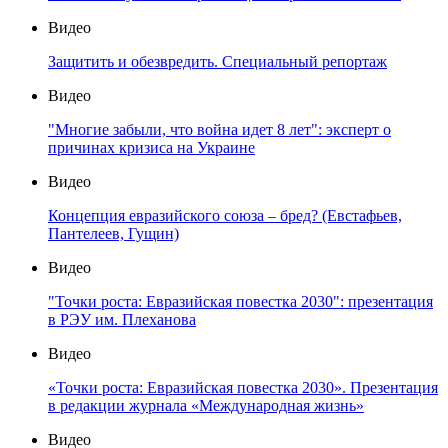
Видео
Защитить и обезвредить. Специальный репортаж
Видео
"Многие забыли, что война идет 8 лет": эксперт о
причинах кризиса на Украине
Видео
Концепция евразийского союза – бред? (Евстафьев,
Пантелеев, Гущин)
Видео
"Точки роста: Евразийская повестка 2030": презентация
в РЭУ им. Плеханова
Видео
«Точки роста: Евразийская повестка 2030». Презентация
в редакции журнала «Международная жизнь»
Видео