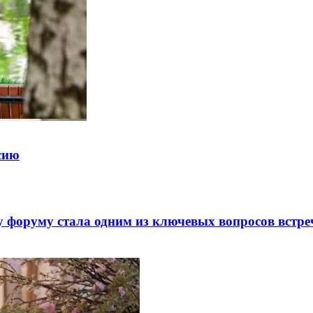
ссию
 форуму стала одним из ключевых вопросов встре