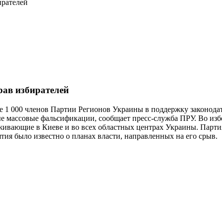
ирателей
рав избирателей
ее 1 000 членов Партии Регионов Украины в поддержку законо
ые массовые фальсификации, сообщает пресс-служба ПРУ. Во из
ивающие в Киеве и во всех областных центрах Украины. Партия
тия было известно о планах власти, направленных на его срыв.