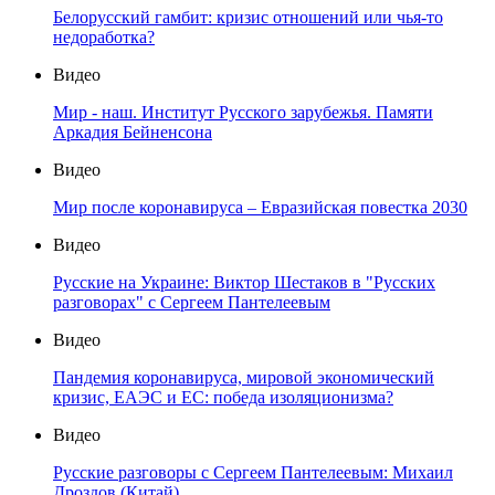
Белорусский гамбит: кризис отношений или чья-то
недоработка?
Видео
Мир - наш. Институт Русского зарубежья. Памяти
Аркадия Бейненсона
Видео
Мир после коронавируса – Евразийская повестка 2030
Видео
Русские на Украине: Виктор Шестаков в "Русских
разговорах" с Сергеем Пантелеевым
Видео
Пандемия коронавируса, мировой экономический
кризис, ЕАЭС и ЕС: победа изоляционизма?
Видео
Русские разговоры с Сергеем Пантелеевым: Михаил
Дроздов (Китай)