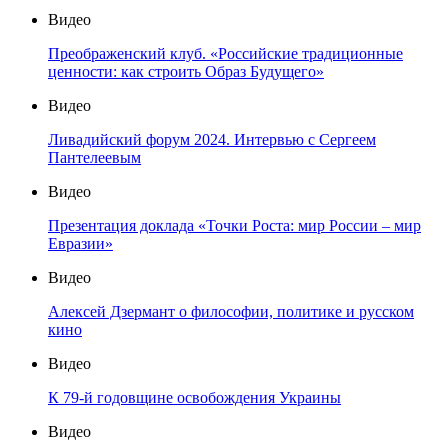
Видео
Преображенский клуб. «Российские традиционные
ценности: как строить Образ Будущего»
Видео
Ливадийский форум 2024. Интервью с Сергеем
Пантелеевым
Видео
Презентация доклада «Точки Роста: мир России – мир
Евразии»
Видео
Алексей Дзермант о философии, политике и русском
кино
Видео
К 79-й годовщине освобождения Украины
Видео