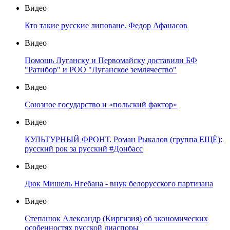
Видео
Кто такие русские липоване. Федор Афанасов
Видео
Помощь Луганску и Первомайску доставили БФ
"Ратибор" и РОО "Луганское землячество"
Видео
Союзное государство и «польский фактор»
Видео
КУЛЬТУРНЫЙ ФРОНТ. Роман Рыкалов (группа ЕЩЁ):
русский рок за русский #Донбасс
Видео
Дюк Мишель Нгебана - внук белорусского партизана
Видео
Степанюк Александр (Киргизия) об экономических
особенностях русской диаспоры