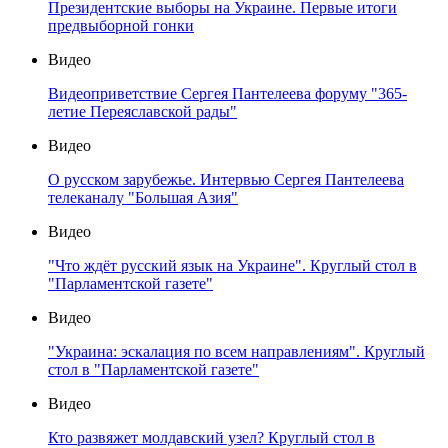
Президентские выборы на Украине. Первые итоги
предвыборной гонки
Видео
Видеоприветствие Сергея Пантелеева форуму "365-
летие Переяславской рады"
Видео
О русском зарубежье. Интервью Сергея Пантелеева
телеканалу "Большая Азия"
Видео
"Что ждёт русский язык на Украине". Круглый стол в
"Парламентской газете"
Видео
"Украина: эскалация по всем направлениям". Круглый
стол в "Парламентской газете"
Видео
Кто развяжет молдавский узел? Круглый стол в