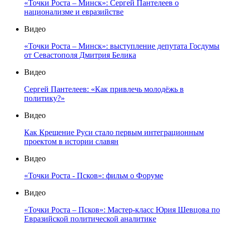
«Точки Роста – Минск»: Сергей Пантелеев о
национализме и евразийстве
Видео
«Точки Роста – Минск»: выступление депутата Госдумы
от Севастополя Дмитрия Белика
Видео
Сергей Пантелеев: «Как привлечь молодёжь в
политику?»
Видео
Как Крещение Руси стало первым интеграционным
проектом в истории славян
Видео
«Точки Роста - Псков»: фильм о Форуме
Видео
«Точки Роста – Псков»: Мастер-класс Юрия Шевцова по
Евразийской политической аналитике