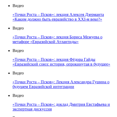
Видео
«Точки Роста – Псков»: лекция Алексея Дзерманта
«Каким должно быть евразийство в XXI-м веке?»
Видео
«Точки Роста – Псков»: лекция Бориса Межуева о
метафоре «Евразийской Атлантиды»
Видео
«Точки Роста – Псков»: лекция Фёдора Гайды
«Евразийский союз: история, опрокинутая в будущее»
Видео
«Точки Роста – Псков»: Лекция Александра Гущина о
будущем Евразийской интеграции
Видео
«Точки Роста – Псков»: доклад Дмитрия Евстафьева и
экспертная дискуссия