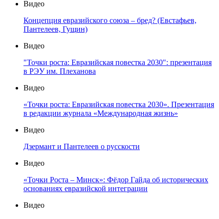
Видео
Концепция евразийского союза – бред? (Евстафьев,
Пантелеев, Гущин)
Видео
"Точки роста: Евразийская повестка 2030": презентация
в РЭУ им. Плеханова
Видео
«Точки роста: Евразийская повестка 2030». Презентация
в редакции журнала «Международная жизнь»
Видео
Дзермант и Пантелеев о русскости
Видео
«Точки Роста – Минск»: Фёдор Гайда об исторических
основаниях евразийской интеграции
Видео