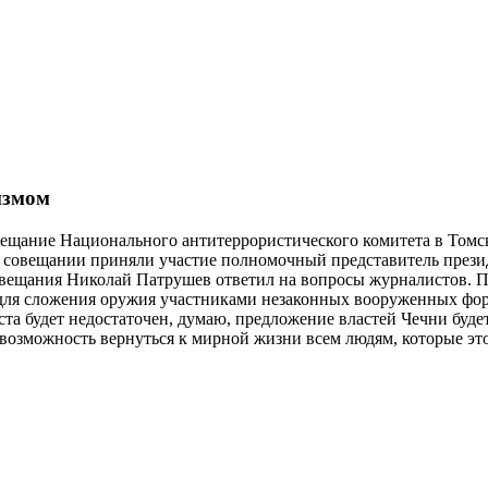
измом
ещание Национального антитеррористического комитета в Томс
в совещании приняли участие полномочный представитель през
вещания Николай Патрушев ответил на вопросы журналистов. П
для сложения оружия участниками незаконных вооруженных форм
ста будет недостаточен, думаю, предложение властей Чечни будет
ь возможность вернуться к мирной жизни всем людям, которые этог