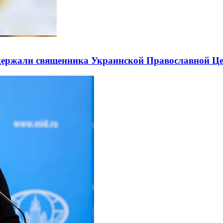
держали священника Украинской Православной Ц