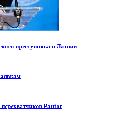
ского преступника в Латвии
заявкам
-перехватчиков Patriot