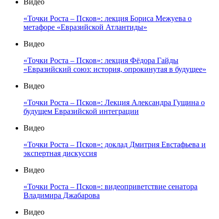
Видео
«Точки Роста – Псков»: лекция Бориса Межуева о
метафоре «Евразийской Атлантиды»
Видео
«Точки Роста – Псков»: лекция Фёдора Гайды
«Евразийский союз: история, опрокинутая в будущее»
Видео
«Точки Роста – Псков»: Лекция Александра Гущина о
будущем Евразийской интеграции
Видео
«Точки Роста – Псков»: доклад Дмитрия Евстафьева и
экспертная дискуссия
Видео
«Точки Роста – Псков»: видеоприветствие сенатора
Владимира Джабарова
Видео