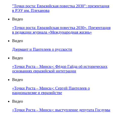
"Точки роста: Евразийская повестка 2030": презентация
в РЭУ им. Плеханова
Видео
«Точки роста: Евразийская повестка 2030». Презентация
в редакции журнала «Международная жизнь»
Видео
Дзермант и Пантелеев о русскости
Видео
«Точки Роста – Минск»: Фёдор Гайда об исторических
основаниях евразийской интеграции
Видео
«Точки Роста – Минск»: Сергей Пантелеев о
национализме и евразийстве
Видео
«Точки Роста – Минск»: выступление депутата Госдумы