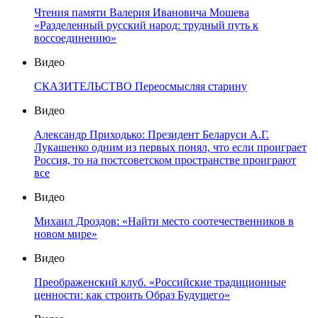
Чтения памяти Валерия Ивановича Мошева
«Разделенный русский народ: трудный путь к
воссоединению»
Видео
СКАЗИТЕЛЬСТВО Переосмысляя старину
Видео
Александр Приходько: Президент Беларуси А.Г.
Лукашенко одним из первых понял, что если проиграет
Россия, то на постсоветском пространстве проиграют
все
Видео
Михаил Дроздов: «Найти место соотечественников в
новом мире»
Видео
Преображенский клуб. «Российские традиционные
ценности: как строить Образ Будущего»