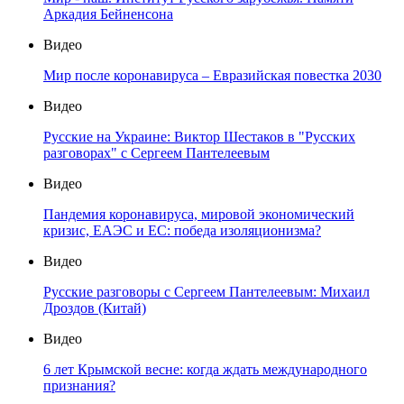
Аркадия Бейненсона
Видео
Мир после коронавируса – Евразийская повестка 2030
Видео
Русские на Украине: Виктор Шестаков в "Русских
разговорах" с Сергеем Пантелеевым
Видео
Пандемия коронавируса, мировой экономический
кризис, ЕАЭС и ЕС: победа изоляционизма?
Видео
Русские разговоры с Сергеем Пантелеевым: Михаил
Дроздов (Китай)
Видео
6 лет Крымской весне: когда ждать международного
признания?