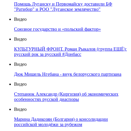
Помощь Луганску и Первомайску доставили БФ
"Ратибор" и РОО "Луганское землячество"
Видео
Союзное государство и «польский фактор»
Видео
КУЛЬТУРНЫЙ ФРОНТ. Роман Рыкалов (группа ЕЩЁ):
русский рок за русский #Донбасс
Видео
Дюк Мишель Нгебана - внук белорусского партизана
Видео
Степанюк Александр (Киргизия) об экономических
особенностях русской диаспоры
Видео
Марина Дадикозян (Болгария) о консолидации
российской молодёжи за рубежом