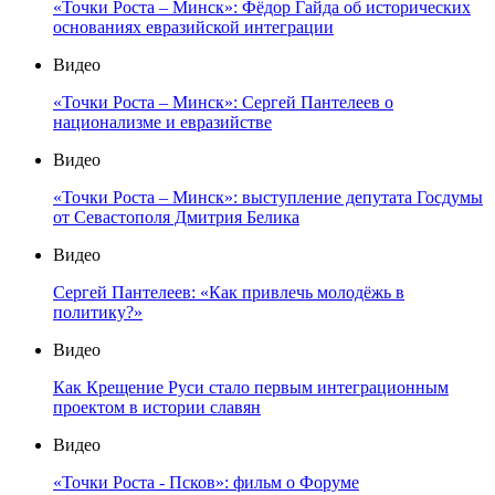
«Точки Роста – Минск»: Фёдор Гайда об исторических
основаниях евразийской интеграции
Видео
«Точки Роста – Минск»: Сергей Пантелеев о
национализме и евразийстве
Видео
«Точки Роста – Минск»: выступление депутата Госдумы
от Севастополя Дмитрия Белика
Видео
Сергей Пантелеев: «Как привлечь молодёжь в
политику?»
Видео
Как Крещение Руси стало первым интеграционным
проектом в истории славян
Видео
«Точки Роста - Псков»: фильм о Форуме