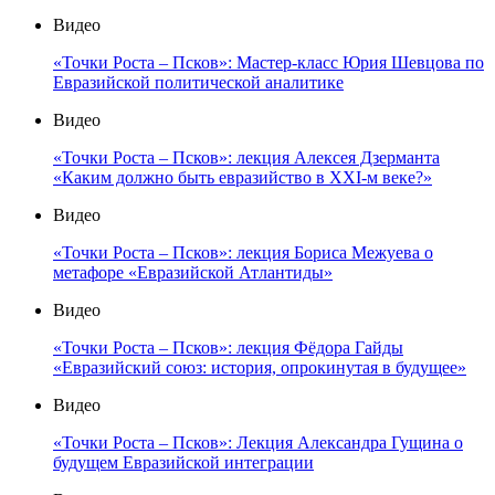
Видео
«Точки Роста – Псков»: Мастер-класс Юрия Шевцова по
Евразийской политической аналитике
Видео
«Точки Роста – Псков»: лекция Алексея Дзерманта
«Каким должно быть евразийство в XXI-м веке?»
Видео
«Точки Роста – Псков»: лекция Бориса Межуева о
метафоре «Евразийской Атлантиды»
Видео
«Точки Роста – Псков»: лекция Фёдора Гайды
«Евразийский союз: история, опрокинутая в будущее»
Видео
«Точки Роста – Псков»: Лекция Александра Гущина о
будущем Евразийской интеграции