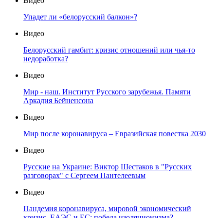
Видео
Упадет ли «белорусский балкон»?
Видео
Белорусский гамбит: кризис отношений или чья-то
недоработка?
Видео
Мир - наш. Институт Русского зарубежья. Памяти
Аркадия Бейненсона
Видео
Мир после коронавируса – Евразийская повестка 2030
Видео
Русские на Украине: Виктор Шестаков в "Русских
разговорах" с Сергеем Пантелеевым
Видео
Пандемия коронавируса, мировой экономический
кризис, ЕАЭС и ЕС: победа изоляционизма?