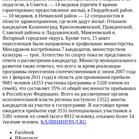
педагогов, в Советск — 14 медиков (причём 8 врачам
гарантировано предоставление жилья), в Гвардейский район
— 10 медиков, в Неманский район — 12 специалистов в
области здравоохранения, где всем дадут жильё. Отказали
кандидатам Калининград, Краснознаменский, Правдинский,
Славский районы и Ладушкинский, Мамоновский и
Янтарный городские округа. Кроме того, 15 анкет
переселенцев были направлены в профильные министерства.
Минздравом востребованы 7 кандидатов, министерством
культуры — трое. Агентство по спорту пока не представило
ответа о рассмотрении кандидатур. Министр муниципального
развития также отметил, что всего за время реализации
программы переселения соотечественников (с июня 2007 года
по 1 февраля 2011 года) в область для проживания прибыли
9681 человек (4353 участника программы и 5328 членов их
семей), что составляет 35% от общей численности прибывших
в Российскую Федерацию. Всего на рассмотрение органов
исполнительной власти региона поступило 13522 анкеты
кандидатов на участие в госпрограмме. В настоящее время
ожидается прибытие ещё 3531 потенциальных участников и
5381 членов их семей (всего 8912 человек), отказано более 14
тысячам человек.
КАЛИНИНГРАД.RU
Facebook
ВКонтакте