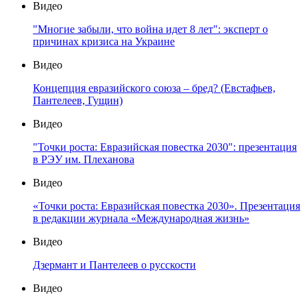
Видео
"Многие забыли, что война идет 8 лет": эксперт о
причинах кризиса на Украине
Видео
Концепция евразийского союза – бред? (Евстафьев,
Пантелеев, Гущин)
Видео
"Точки роста: Евразийская повестка 2030": презентация
в РЭУ им. Плеханова
Видео
«Точки роста: Евразийская повестка 2030». Презентация
в редакции журнала «Международная жизнь»
Видео
Дзермант и Пантелеев о русскости
Видео