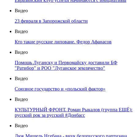
Евразийский клуб успехи начинаются с инициативы
Видео
23 февраля в Запорожской области
Видео
Кто такие русские липоване. Федор Афанасов
Видео
Помощь Луганску и Первомайску доставили БФ
"Ратибор" и РОО "Луганское землячество"
Видео
Союзное государство и «польский фактор»
Видео
КУЛЬТУРНЫЙ ФРОНТ. Роман Рыкалов (группа ЕЩЁ):
русский рок за русский #Донбасс
Видео
Дюк Мишель Нгебана - внук белорусского партизана