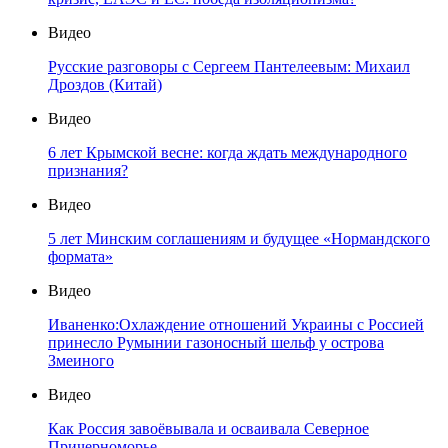
Видео
Русские разговоры с Сергеем Пантелеевым: Михаил
Дроздов (Китай)
Видео
6 лет Крымской весне: когда ждать международного
признания?
Видео
5 лет Минским соглашениям и будущее «Нормандского
формата»
Видео
Иваненко:Охлаждение отношений Украины с Россией
принесло Румынии газоносный шельф у острова
Змеиного
Видео
Как Россия завоёвывала и осваивала Северное
Причерноморье