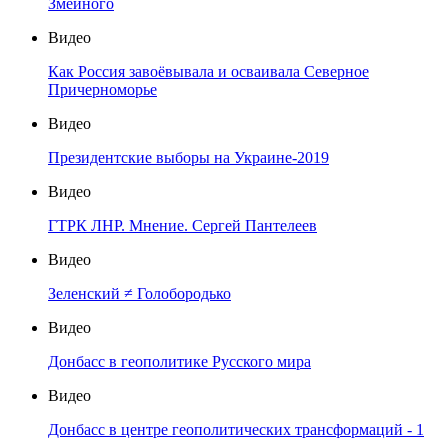
Змеиного
Видео
Как Россия завоёвывала и осваивала Северное
Причерноморье
Видео
Президентские выборы на Украине-2019
Видео
ГТРК ЛНР. Мнение. Сергей Пантелеев
Видео
Зеленский ≠ Голобородько
Видео
Донбасс в геополитике Русского мира
Видео
Донбасс в центре геополитических трансформаций - 1