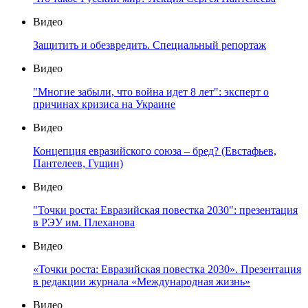
Видео
Защитить и обезвредить. Специальный репортаж
Видео
"Многие забыли, что война идет 8 лет": эксперт о
причинах кризиса на Украине
Видео
Концепция евразийского союза – бред? (Евстафьев,
Пантелеев, Гущин)
Видео
"Точки роста: Евразийская повестка 2030": презентация
в РЭУ им. Плеханова
Видео
«Точки роста: Евразийская повестка 2030». Презентация
в редакции журнала «Международная жизнь»
Видео