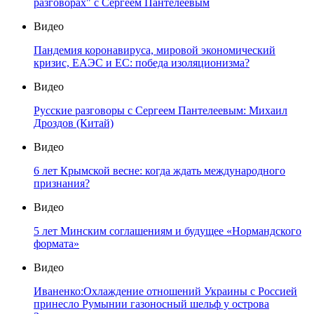
разговорах" с Сергеем Пантелеевым
Видео
Пандемия коронавируса, мировой экономический
кризис, ЕАЭС и ЕС: победа изоляционизма?
Видео
Русские разговоры с Сергеем Пантелеевым: Михаил
Дроздов (Китай)
Видео
6 лет Крымской весне: когда ждать международного
признания?
Видео
5 лет Минским соглашениям и будущее «Нормандского
формата»
Видео
Иваненко:Охлаждение отношений Украины с Россией
принесло Румынии газоносный шельф у острова