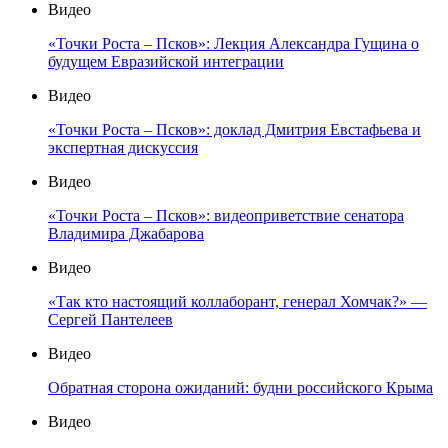
Видео
«Точки Роста – Псков»: Лекция Александра Гущина о
будущем Евразийской интеграции
Видео
«Точки Роста – Псков»: доклад Дмитрия Евстафьева и
экспертная дискуссия
Видео
«Точки Роста – Псков»: видеоприветствие сенатора
Владимира Джабарова
Видео
«Так кто настоящий коллаборант, генерал Хомчак?» —
Сергей Пантелеев
Видео
Обратная сторона ожиданий: будни российского Крыма
Видео