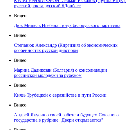
КУЛЬТУРНЫЙ ФРОНТ. Роман Рыкалов (группа ЕЩЁ):
русский рок за русский #Донбасс
Видео
Дюк Мишель Нгебана - внук белорусского партизана
Видео
Степанюк Александр (Киргизия) об экономических
особенностях русской диаспоры
Видео
Марина Дадикозян (Болгария) о консолидации
российской молодёжи за рубежом
Видео
Князь Трубецкой о евразийстве и пути России
Видео
Андрей Якусик о своей работе и будущем Союзного
государства в рубрике "Двери открываются"
Видео