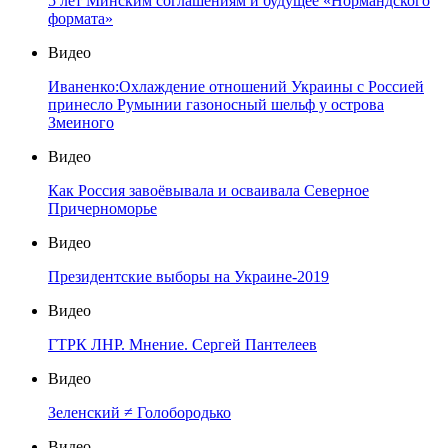
5 лет Минским соглашениям и будущее «Нормандского
формата»
Видео
Иваненко:Охлаждение отношений Украины с Россией
принесло Румынии газоносный шельф у острова
Змеиного
Видео
Как Россия завоёвывала и осваивала Северное
Причерноморье
Видео
Президентские выборы на Украине-2019
Видео
ГТРК ЛНР. Мнение. Сергей Пантелеев
Видео
Зеленский ≠ Голобородько
Видео