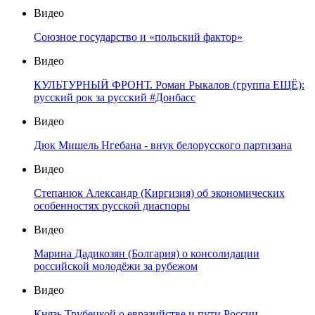
Видео
Союзное государство и «польский фактор»
Видео
КУЛЬТУРНЫЙ ФРОНТ. Роман Рыкалов (группа ЕЩЁ):
русский рок за русский #Донбасс
Видео
Дюк Мишель Нгебана - внук белорусского партизана
Видео
Степанюк Александр (Киргизия) об экономических
особенностях русской диаспоры
Видео
Марина Дадикозян (Болгария) о консолидации
российской молодёжи за рубежом
Видео
Князь Трубецкой о евразийстве и пути России