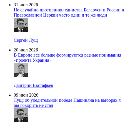
31 июл 2026
Не случайно противники единства Беларуси и России и
Православной Церкви часто одни и те же люди
Сергей Лущ
20 июл 2026
В Европе все больше формируются разные понимания
«проекта Украина»
Дмитрий Евстафьев
09 июн 2026
Лущ: об убедительной победе Пашиняна на выборах я
бы говорить не стал