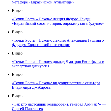
метафоре «Евразийской Атлантиды»
Видео
«Точки Роста – Псков»: лекция Фёдора Гайды
«Евразийский союз: история, опрокинутая в будущее»
Видео
«Точки Роста – Псков»: Лекция Александра Гущина о
будущем Евразийской интеграции
Видео
«Точки Роста – Псков»: доклад Дмитрия Евстафьева и
экспертная дискуссия
Видео
«Точки Роста – Псков»: видеоприветствие сенатора
Владимира Джабарова
Видео
«Так кто настоящий коллаборант, генерал Хомчак?» —
Сергей Пантелеев