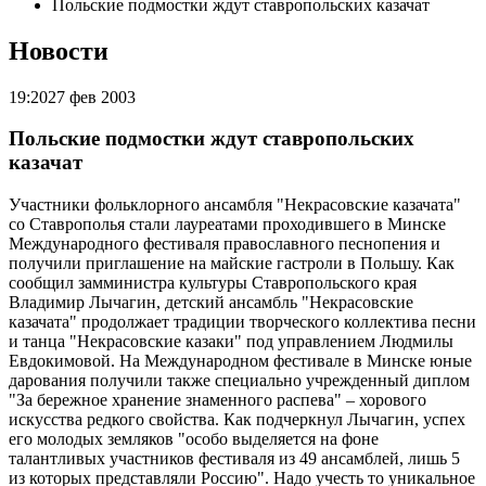
Польские подмостки ждут ставропольских казачат
Новости
19:20
27 фев 2003
Польские подмостки ждут ставропольских
казачат
Участники фольклорного ансамбля "Некрасовские казачата"
со Ставрополья стали лауреатами проходившего в Минске
Международного фестиваля православного песнопения и
получили приглашение на майские гастроли в Польшу. Как
сообщил замминистра культуры Ставропольского края
Владимир Лычагин, детский ансамбль "Некрасовские
казачата" продолжает традиции творческого коллектива песни
и танца "Некрасовские казаки" под управлением Людмилы
Евдокимовой. На Международном фестивале в Минске юные
дарования получили также специально учрежденный диплом
"За бережное хранение знаменного распева" – хорового
искусства редкого свойства. Как подчеркнул Лычагин, успех
его молодых земляков "особо выделяется на фоне
талантливых участников фестиваля из 49 ансамблей, лишь 5
из которых представляли Россию". Надо учесть то уникальное