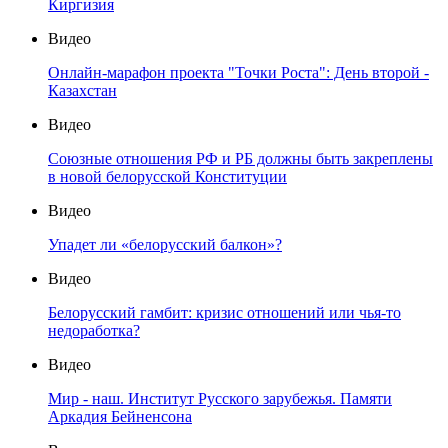
Киргизия
Видео
Онлайн-марафон проекта "Точки Роста": День второй -
Казахстан
Видео
Союзные отношения РФ и РБ должны быть закреплены
в новой белорусской Конституции
Видео
Упадет ли «белорусский балкон»?
Видео
Белорусский гамбит: кризис отношений или чья-то
недоработка?
Видео
Мир - наш. Институт Русского зарубежья. Памяти
Аркадия Бейненсона