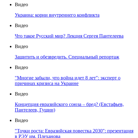
Видео
Украина: корни внутреннего конфликта
Видео
Что такое Русский мир? Лекция Сергея Пантелеева
Видео
Защитить и обезвредить. Специальный репортаж
Видео
"Многие забыли, что война идет 8 лет": эксперт о
причинах кризиса на Украине
Видео
Концепция евразийского союза – бред? (Евстафьев,
Пантелеев, Гущин)
Видео
"Точки роста: Евразийская повестка 2030": презентация
в РЭУ им. Плеханова