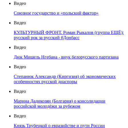
Видео
Союзное государство и «польский фактор»
Видео
КУЛЬТУРНЫЙ ФРОНТ. Роман Рыкалов (группа ЕЩЁ):
русский рок за русский #Донбасс
Видео
Дюк Мишель Нгебана - внук белорусского партизана
Видео
Степанюк Александр (Киргизия) об экономических
особенностях русской диаспоры
Видео
Марина Дадикозян (Болгария) о консолидации
российской молодёжи за рубежом
Видео
Князь Трубецкой о евразийстве и пути России