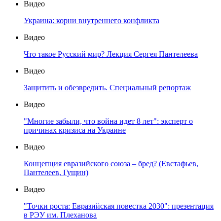
Видео
Украина: корни внутреннего конфликта
Видео
Что такое Русский мир? Лекция Сергея Пантелеева
Видео
Защитить и обезвредить. Специальный репортаж
Видео
"Многие забыли, что война идет 8 лет": эксперт о
причинах кризиса на Украине
Видео
Концепция евразийского союза – бред? (Евстафьев,
Пантелеев, Гущин)
Видео
"Точки роста: Евразийская повестка 2030": презентация
в РЭУ им. Плеханова