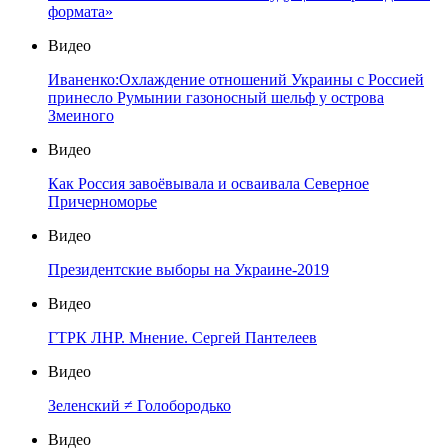
формата»
Видео
Иваненко:Охлаждение отношений Украины с Россией
принесло Румынии газоносный шельф у острова
Змеиного
Видео
Как Россия завоёвывала и осваивала Северное
Причерноморье
Видео
Президентские выборы на Украине-2019
Видео
ГТРК ЛНР. Мнение. Сергей Пантелеев
Видео
Зеленский ≠ Голобородько
Видео