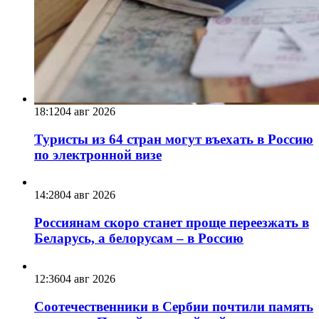
18:12
04 авг 2026
Туристы из 64 стран могут въехать в Россию
по электронной визе
14:28
04 авг 2026
Россиянам скоро станет проще переезжать в
Беларусь, а белорусам – в Россию
12:36
04 авг 2026
Соотечественники в Сербии почтили память