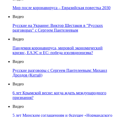
Мир после коронавируса – Евразийская повестка 2030
Видео
Русские на Украине: Виктор Шестаков в "Русских
разговорах" с Сергеем Пантелеевым
Видео
Пандемия коронавируса, мировой экономический
кризис, ЕАЭС и ЕС: победа изоляционизма?
Видео
Русские разговоры с Сергеем Пантелеевым: Михаил
Дроздов (Китай)
Видео
6 лет Крымской весне: когда ждать международного
признания?
Видео
5 лет Минским соглашениям и будущее «Нормандского