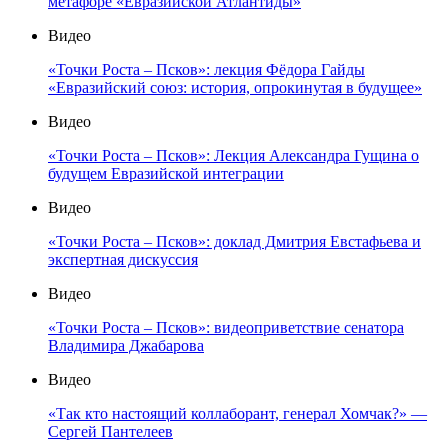
метафоре «Евразийской Атлантиды»
Видео
«Точки Роста – Псков»: лекция Фёдора Гайды
«Евразийский союз: история, опрокинутая в будущее»
Видео
«Точки Роста – Псков»: Лекция Александра Гущина о
будущем Евразийской интеграции
Видео
«Точки Роста – Псков»: доклад Дмитрия Евстафьева и
экспертная дискуссия
Видео
«Точки Роста – Псков»: видеоприветствие сенатора
Владимира Джабарова
Видео
«Так кто настоящий коллаборант, генерал Хомчак?» —
Сергей Пантелеев