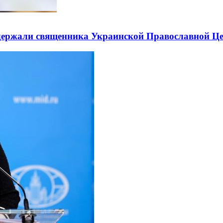
держали священника Украинской Православной Ц