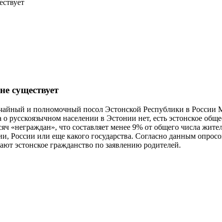
ествует
не существует
звычайный и полномочный посол Эстонской Республики в России
а о русскоязычном населении в Эстонии нет, есть эстонское общ
ч «неграждан», что составляет менее 9% от общего числа жител
ии, России или еще какого государства. Согласно данным опрос
чают эстонское гражданство по заявлению родителей.