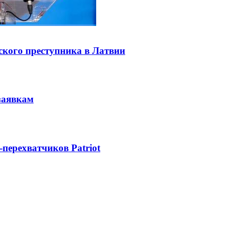
ского преступника в Латвии
заявкам
-перехватчиков Patriot