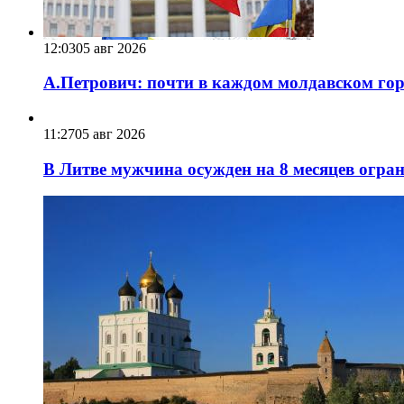
12:03
05 авг 2026
А.Петрович: почти в каждом молдавском горо
11:27
05 авг 2026
В Литве мужчина осужден на 8 месяцев огра