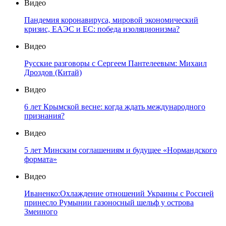
Видео
Пандемия коронавируса, мировой экономический
кризис, ЕАЭС и ЕС: победа изоляционизма?
Видео
Русские разговоры с Сергеем Пантелеевым: Михаил
Дроздов (Китай)
Видео
6 лет Крымской весне: когда ждать международного
признания?
Видео
5 лет Минским соглашениям и будущее «Нормандского
формата»
Видео
Иваненко:Охлаждение отношений Украины с Россией
принесло Румынии газоносный шельф у острова
Змеиного