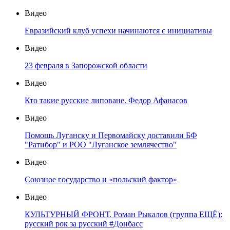
Видео
Евразийский клуб успехи начинаются с инициативы
Видео
23 февраля в Запорожской области
Видео
Кто такие русские липоване. Федор Афанасов
Видео
Помощь Луганску и Первомайску доставили БФ
"Ратибор" и РОО "Луганское землячество"
Видео
Союзное государство и «польский фактор»
Видео
КУЛЬТУРНЫЙ ФРОНТ. Роман Рыкалов (группа ЕЩЁ):
русский рок за русский #Донбасс