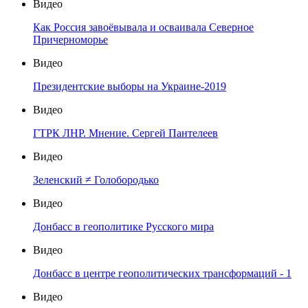
Видео
Как Россия завоёвывала и осваивала Северное
Причерноморье
Видео
Президентские выборы на Украине-2019
Видео
ГТРК ЛНР. Мнение. Сергей Пантелеев
Видео
Зеленский ≠ Голобородько
Видео
Донбасс в геополитике Русского мира
Видео
Донбасс в центре геополитических трансформаций - 1
Видео