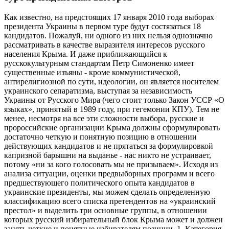
Как известно, на предстоящих 17 января 2010 года выборах
президента Украины в первом туре будут состязаться 18
кандидатов. Пожалуй, ни одного из них нельзя однозначно
рассматривать в качестве выразителя интересов русского
населения Крыма. И даже приближающийся к
русскокультурным стандартам Петр Симоненко имеет
существенные изъяны - кроме коммунистической,
антирелигиозной по сути, идеологии, он является носителем
украинского сепаратизма, выступая за независимость
Украины от Русского Мира (чего стоит только Закон УССР «О
языках», принятый в 1989 году, при гегемонии КПУ). Тем не
менее, несмотря на все эти сложности выбора, русские и
пророссийские организации Крыма должны сформулировать
достаточно четкую и понятную позицию в отношении
действующих кандидатов и не прятаться за формулировкой
капризной барышни на выданье - нас никто не устраивает,
потому «ни за кого голосовать мы не призываем». Исходя из
анализа ситуации, оценки предвыборных программ и всего
предшествующего политического опыта кандидатов в
украинские президенты, мы можем сделать определенную
классификацию всего списка претендентов на «украинский
престол» и выделить три основные группы, в отношении
которых русский избирательный блок Крыма может и должен
занять четкие и понятные избирателям позиции. 1. Категория