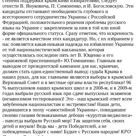
степени поддержки крымскими избирателями, следует
отнести В. Януковича, П. Симоненко, и И. Богословскую. Эти
кандидаты отстаивают необходимость глубокого и
всестороннего сотрудничества Украины с Российской
Федерацией, положительного решения проблемы русского
языка на Украине с закреплением за ним в той или иной
форме официального статуса. Сразу отметим, что искренность
- не является качеством этих кандидатур. Но, с их избранием у
нас появляется какая-никакая надежда на избавление Украины
от той националистической вакханалии, которая
осуществлялась последние пять лет В. Ющенко и его
«оранжевой приспешницей» Ю.Тимошенко. Главным же
выводом от президентской кампании для нас, крымчан,
должен стать один-единственный вывод: судьба Крыма в
наших руках, для нас главными являются выборы в крымский
Верховный Совет и в местные органы власти республики! 96
% выпускников наших крымских школ и в 2008-м, и в 2009-м
годах выбрали русский язык при сдаче выпускных экзаменов
(независимом тестировании)! Это - наш крымский ответ всем
забубенным националистам и экстремистам! Наши дети,
родившиеся в эпоху «самостийной Украины», повидавшие
своими глазами безнаказанные дебоши «курултая-меджелиса»
- навсегда выбрали Русский мир! Так защитим себя, своих
детей и внуков! Ведь мы - дети Победителей, а не
побежденных Будьте с нами! Будьте с Русским народом!
КРО