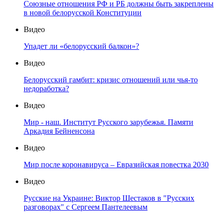
Союзные отношения РФ и РБ должны быть закреплены
в новой белорусской Конституции
Видео
Упадет ли «белорусский балкон»?
Видео
Белорусский гамбит: кризис отношений или чья-то
недоработка?
Видео
Мир - наш. Институт Русского зарубежья. Памяти
Аркадия Бейненсона
Видео
Мир после коронавируса – Евразийская повестка 2030
Видео
Русские на Украине: Виктор Шестаков в "Русских
разговорах" с Сергеем Пантелеевым