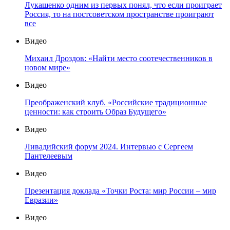
Лукашенко одним из первых понял, что если проиграет
Россия, то на постсоветском пространстве проиграют
все
Видео
Михаил Дроздов: «Найти место соотечественников в
новом мире»
Видео
Преображенский клуб. «Российские традиционные
ценности: как строить Образ Будущего»
Видео
Ливадийский форум 2024. Интервью с Сергеем
Пантелеевым
Видео
Презентация доклада «Точки Роста: мир России – мир
Евразии»
Видео