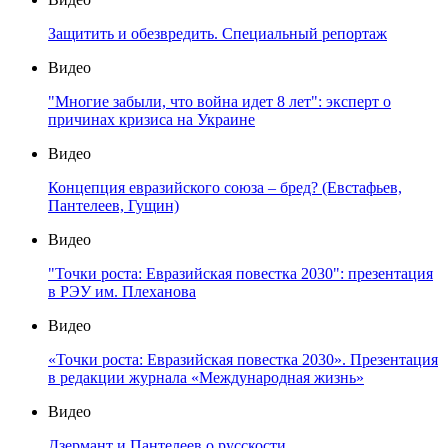
Защитить и обезвредить. Специальный репортаж
Видео
"Многие забыли, что война идет 8 лет": эксперт о
причинах кризиса на Украине
Видео
Концепция евразийского союза – бред? (Евстафьев,
Пантелеев, Гущин)
Видео
"Точки роста: Евразийская повестка 2030": презентация
в РЭУ им. Плеханова
Видео
«Точки роста: Евразийская повестка 2030». Презентация
в редакции журнала «Международная жизнь»
Видео
Дзермант и Пантелеев о русскости