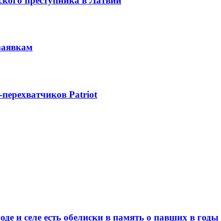
ского преступника в Латвии
заявкам
-перехватчиков Patriot
де и селе есть обелиски в память о павших в год