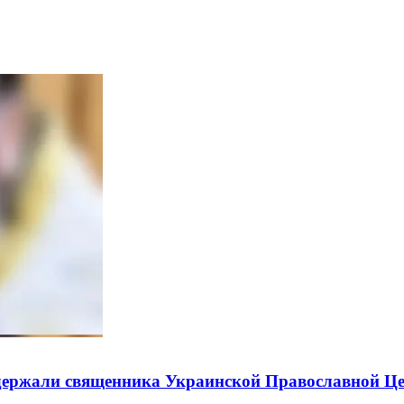
держали священника Украинской Православной Ц