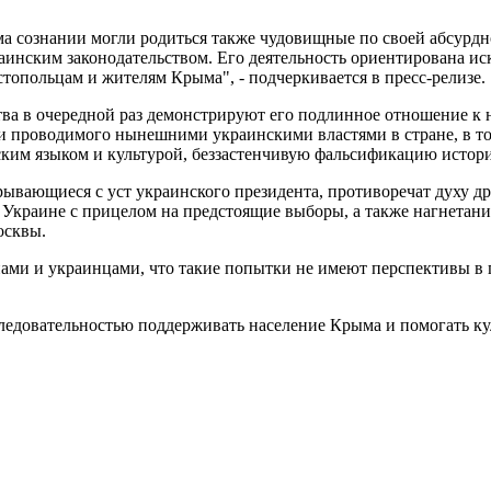
а сознании могли родиться также чудовищные по своей абсурдн
инским законодательством. Его деятельность ориентирована ис
топольцам и жителям Крыма", - подчеркивается в пресс-релизе.
ва в очередной раз демонстрируют его подлинное отношение к н
 проводимого нынешними украинскими властями в стране, в том
ским языком и культурой, беззастенчивую фальсификацию историч
ывающиеся с уст украинского президента, противоречат духу д
 Украине с прицелом на предстоящие выборы, а также нагнетан
осквы.
нами и украинцами, что такие попытки не имеют перспективы в 
оследовательностью поддерживать население Крыма и помогать ку