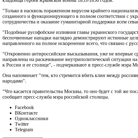
кладбища героев Крымской войны 1853-1856 годов.
"Только в насквозь пораженном вирусом крайнего национализм
созданного и функционирующего в полном соответствии с укра
сотрудничества и оказание гуманитарной поддержки всем севас
"Подобные русофобские излияния главы украинского государст
беспочвенные нападки наглядно демонстрируют истинные цели
направленного на полное искоренение всего, что связано с рус
"Откровенно антироссийские высказывания, уже не впервые ср
направлены на раскачивание внутриполитической ситуации на
к России и ее столице", - подчеркивают в пресс-службе мэра М
Она напоминает "тем, кто стремится вбить клин между россия
народами".
"Что касается правительства Москвы, то оно будет с той же п
сообщает пресс-служба мэра российской столицы.
Facebook
ВКонтакте
Одноклассники
Twitter
Telegram