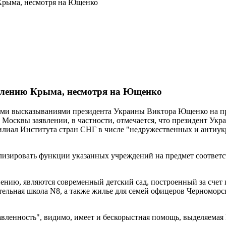
Крыма, несмотря на Ющенко
елению Крыма, несмотря на Ющенко
ми высказываниями президента Украины Виктора Ющенко на пр
 Москвы заявлении, в частности, отмечается, что президент Укр
иал Института стран СНГ в числе "недружественных и антиукра
изировать функции указанных учреждений на предмет соответств
ению, являются современный детский сад, построенный за счет 
тельная школа N8, а также жилье для семей офицеров Черноморс
авленность", видимо, имеет и бескорыстная помощь, выделяемая