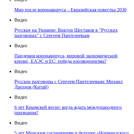
Мир после коронавируса – Евразийская повестка 2030
Видео
Русские на Украине: Виктор Шестаков в "Русских
разговорах" с Сергеем Пантелеевым
Видео
Пандемия коронавируса, мировой экономический
кризис, ЕАЭС и ЕС: победа изоляционизма?
Видео
Русские разговоры с Сергеем Пантелеевым: Михаил
Дроздов (Китай)
Видео
6 лет Крымской весне: когда ждать международного
признания?
Видео
5 лет Минским соглашениям и будущее «Нормандского