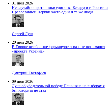
31 июл 2026
Не случайно противники единства Беларуси и России и
Православной Церкви часто одни и те же люди
Сергей Лущ
20 июл 2026
В Европе все больше формируются разные понимания
«проекта Украина»
Дмитрий Евстафьев
09 июн 2026
Лущ: об убедительной победе Пашиняна на выборах я
бы говорить не стал