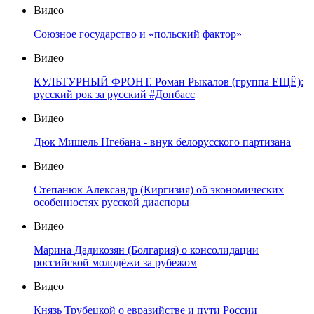
Видео
Союзное государство и «польский фактор»
Видео
КУЛЬТУРНЫЙ ФРОНТ. Роман Рыкалов (группа ЕЩЁ):
русский рок за русский #Донбасс
Видео
Дюк Мишель Нгебана - внук белорусского партизана
Видео
Степанюк Александр (Киргизия) об экономических
особенностях русской диаспоры
Видео
Марина Дадикозян (Болгария) о консолидации
российской молодёжи за рубежом
Видео
Князь Трубецкой о евразийстве и пути России