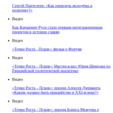
Сергей Пантелеев: «Как привлечь молодёжь в
политику?»
Видео
Как Крещение Руси стало первым интеграционным
проектом в истории славян
Видео
«Точки Роста - Псков»: фильм о Форуме
Видео
«Точки Роста – Псков»: Мастер-класс Юрия Шевцова по
Евразийской политической аналитике
Видео
«Точки Роста – Псков»: лекция Алексея Дзерманта
«Каким должно быть евразийство в XXI-м веке?»
Видео
«Точки Роста – Псков»: лекция Бориса Межуева о