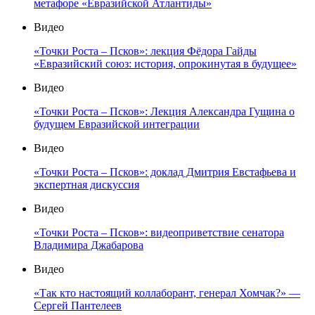
метафоре «Евразийской Атлантиды»
Видео
«Точки Роста – Псков»: лекция Фёдора Гайды
«Евразийский союз: история, опрокинутая в будущее»
Видео
«Точки Роста – Псков»: Лекция Александра Гущина о
будущем Евразийской интеграции
Видео
«Точки Роста – Псков»: доклад Дмитрия Евстафьева и
экспертная дискуссия
Видео
«Точки Роста – Псков»: видеоприветствие сенатора
Владимира Джабарова
Видео
«Так кто настоящий коллаборант, генерал Хомчак?» —
Сергей Пантелеев