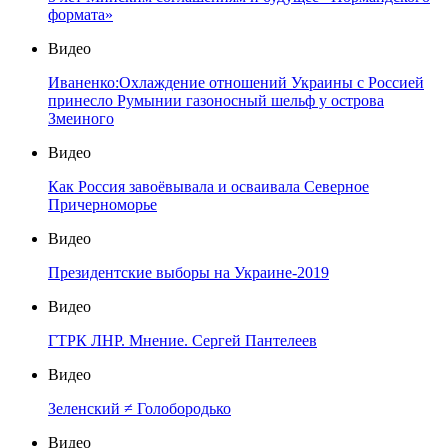
формата»
Видео
Иваненко:Охлаждение отношений Украины с Россией
принесло Румынии газоносный шельф у острова
Змеиного
Видео
Как Россия завоёвывала и осваивала Северное
Причерноморье
Видео
Президентские выборы на Украине-2019
Видео
ГТРК ЛНР. Мнение. Сергей Пантелеев
Видео
Зеленский ≠ Голобородько
Видео