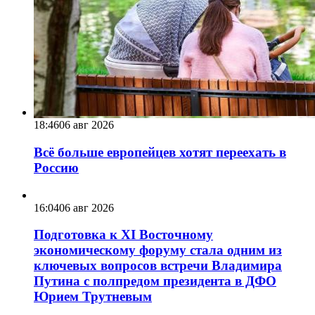
18:46
06 авг 2026
Всё больше европейцев хотят переехать в
Россию
16:04
06 авг 2026
Подготовка к XI Восточному
экономическому форуму стала одним из
ключевых вопросов встречи Владимира
Путина с полпредом президента в ДФО
Юрием Трутневым