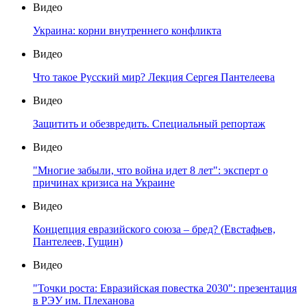
Видео
Украина: корни внутреннего конфликта
Видео
Что такое Русский мир? Лекция Сергея Пантелеева
Видео
Защитить и обезвредить. Специальный репортаж
Видео
"Многие забыли, что война идет 8 лет": эксперт о
причинах кризиса на Украине
Видео
Концепция евразийского союза – бред? (Евстафьев,
Пантелеев, Гущин)
Видео
"Точки роста: Евразийская повестка 2030": презентация
в РЭУ им. Плеханова