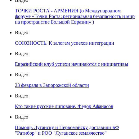
Видео
ТОЧКИ РОСТА - АРМЕНИЯ (о Международном
форуме «Точки Роста: региональная безопасность и мир
на пространстве Большой Евразии» )
Видео
СОЮЗНОСТЬ. К залогам успехов интеграции
Видео
Евразийский клуб успехи начинаются с инициативы
Видео
23 февраля в Запорожской области
Видео
Кто такие русские липоване. Федор Афанасов
Видео
Помощь Луганску и Первомайску доставили БФ
"Ратибор" и РОО "Луганское землячество"