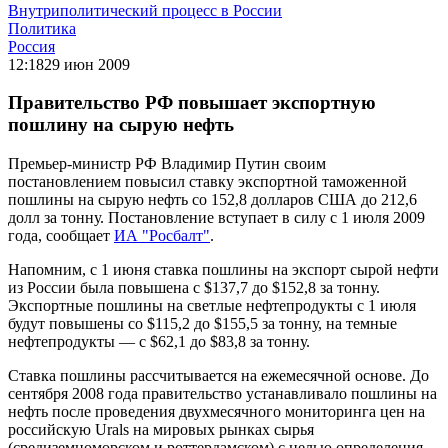
Внутриполитический процесс в России
Политика
Россия
12:18
29 июн 2009
Правительство РФ повышает экспортную
пошлину на сырую нефть
Премьер-министр РФ Владимир Путин своим
постановлением повысил ставку экспортной таможенной
пошлины на сырую нефть со 152,8 долларов США до 212,6
долл за тонну. Постановление вступает в силу с 1 июля 2009
года, сообщает
ИА "Росбалт"
.
Напомним, с 1 июня ставка пошлины на экспорт сырой нефти
из России была повышена с $137,7 до $152,8 за тонну.
Экспортные пошлины на светлые нефтепродукты с 1 июля
будут повышены со $115,2 до $155,5 за тонну, на темные
нефтепродукты — с $62,1 до $83,8 за тонну.
Ставка пошлины рассчитывается на ежемесячной основе. До
сентября 2008 года правительство устанавливало пошлины на
нефть после проведения двухмесячного мониторинга цен на
российскую Urals на мировых рынках сырья
(средиземноморском и роттердамском) с целью определения