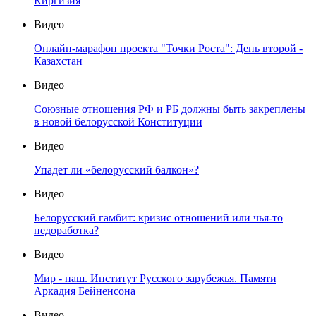
Киргизия
Видео
Онлайн-марафон проекта "Точки Роста": День второй -
Казахстан
Видео
Союзные отношения РФ и РБ должны быть закреплены
в новой белорусской Конституции
Видео
Упадет ли «белорусский балкон»?
Видео
Белорусский гамбит: кризис отношений или чья-то
недоработка?
Видео
Мир - наш. Институт Русского зарубежья. Памяти
Аркадия Бейненсона
Видео