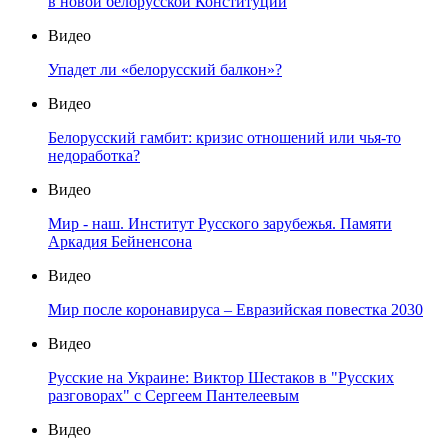
в новой белорусской Конституции
Видео
Упадет ли «белорусский балкон»?
Видео
Белорусский гамбит: кризис отношений или чья-то
недоработка?
Видео
Мир - наш. Институт Русского зарубежья. Памяти
Аркадия Бейненсона
Видео
Мир после коронавируса – Евразийская повестка 2030
Видео
Русские на Украине: Виктор Шестаков в "Русских
разговорах" с Сергеем Пантелеевым
Видео