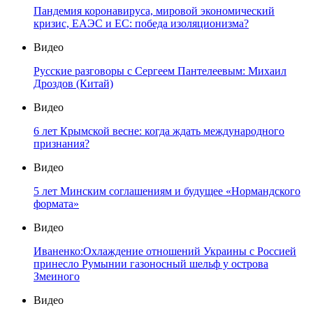
Пандемия коронавируса, мировой экономический
кризис, ЕАЭС и ЕС: победа изоляционизма?
Видео
Русские разговоры с Сергеем Пантелеевым: Михаил
Дроздов (Китай)
Видео
6 лет Крымской весне: когда ждать международного
признания?
Видео
5 лет Минским соглашениям и будущее «Нормандского
формата»
Видео
Иваненко:Охлаждение отношений Украины с Россией
принесло Румынии газоносный шельф у острова
Змеиного
Видео