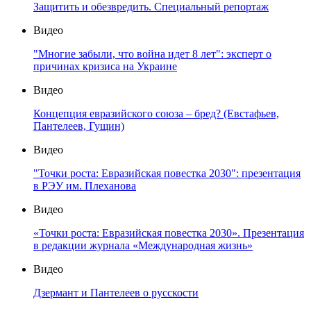
Защитить и обезвредить. Специальный репортаж
Видео
"Многие забыли, что война идет 8 лет": эксперт о
причинах кризиса на Украине
Видео
Концепция евразийского союза – бред? (Евстафьев,
Пантелеев, Гущин)
Видео
"Точки роста: Евразийская повестка 2030": презентация
в РЭУ им. Плеханова
Видео
«Точки роста: Евразийская повестка 2030». Презентация
в редакции журнала «Международная жизнь»
Видео
Дзермант и Пантелеев о русскости