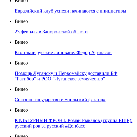
Видео
Евразийский клуб успехи начинаются с инициативы
Видео
23 февраля в Запорожской области
Видео
Кто такие русские липоване. Федор Афанасов
Видео
Помощь Луганску и Первомайску доставили БФ
"Ратибор" и РОО "Луганское землячество"
Видео
Союзное государство и «польский фактор»
Видео
КУЛЬТУРНЫЙ ФРОНТ. Роман Рыкалов (группа ЕЩЁ):
русский рок за русский #Донбасс
Видео