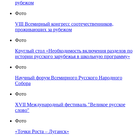
рубежом
Фото
VIII Всемирный конгресс соотечественников,
проживающих за рубежом
Фото
Круглый стол «Необходимость включения разделов по
истории русского зарубежья в школьную программу»
Фото
Научный форум Всемирного Русского Народного
Собора
Фото
XVII Международный фестиваль "Великое русское
слово"
Фото
«Точки Роста – Луганск»