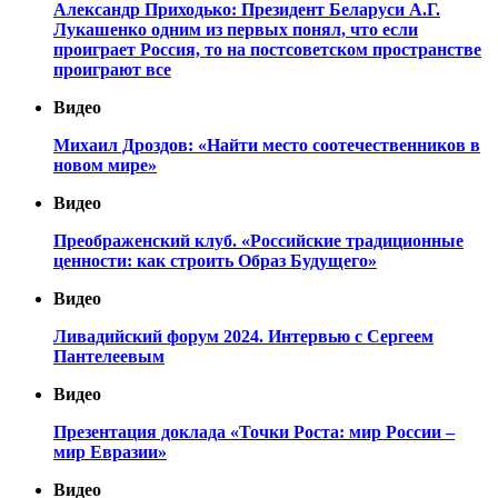
Александр Приходько: Президент Беларуси А.Г.
Лукашенко одним из первых понял, что если
проиграет Россия, то на постсоветском пространстве
проиграют все
Видео
Михаил Дроздов: «Найти место соотечественников в
новом мире»
Видео
Преображенский клуб. «Российские традиционные
ценности: как строить Образ Будущего»
Видео
Ливадийский форум 2024. Интервью с Сергеем
Пантелеевым
Видео
Презентация доклада «Точки Роста: мир России –
мир Евразии»
Видео