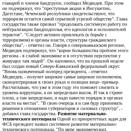
главарей и членов бандгрупп, сообщил Медведев. При этом
он подчеркнул, что "преступные акции в Ингушетии,
Дагестане, Чеченской республики свидетельствуют, что
терроризм остается самой серьезной угрозой обществу". Глава
государства также призвал "продолжать системную работу по
нейтрализации бандподполья, его идеологов и исполнителей
терактов". "Следует активно привлекать (к борьбе с
терроризмом) и органы власти, структуры гражданского
общества", - отметил он. Говоря о северокавказском регионе,
Медведев подчеркнул, что "корни большинства проблем этого
региона - в слабой экономике и в отсутствии перспектив у
живущих там людей". Он напомнил, что на прошлой неделе
был создан новый Северо-Кавказский федеральный округ.
"Вновь назначенный полпред президента, - отметил
Медведев, - получит широкие самые широкие полномочия,
сконцентрировав в своих руках и позиции вице- премьер.
Рассчитываю, что уже в этом году это поможет снизить и
уровень коррупции, а он запредельно высок. И так в стране
плохо, а там запредельно, и надо навести порядок в органах
власти на местах". "В свою очередь я и сам буду принимать
решения в отношении губернаторов и силовых структур", -
добавил глава государства.
Развитие материально-
технического потенциала
Одной из приоритетных задач для
ФСБ президент назвал системное развитие материально-
технического потенциала. "По мере экономических