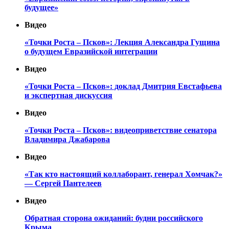
будущее»
Видео
«Точки Роста – Псков»: Лекция Александра Гущина
о будущем Евразийской интеграции
Видео
«Точки Роста – Псков»: доклад Дмитрия Евстафьева
и экспертная дискуссия
Видео
«Точки Роста – Псков»: видеоприветствие сенатора
Владимира Джабарова
Видео
«Так кто настоящий коллаборант, генерал Хомчак?»
— Сергей Пантелеев
Видео
Обратная сторона ожиданий: будни российского
Крыма