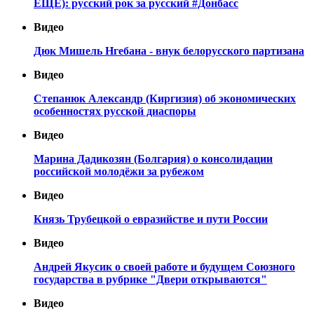
ЕЩЁ): русский рок за русский #Донбасс
Видео
Дюк Мишель Нгебана - внук белорусского партизана
Видео
Степанюк Александр (Киргизия) об экономических
особенностях русской диаспоры
Видео
Марина Дадикозян (Болгария) о консолидации
российской молодёжи за рубежом
Видео
Князь Трубецкой о евразийстве и пути России
Видео
Андрей Якусик о своей работе и будущем Союзного
государства в рубрике "Двери открываются"
Видео