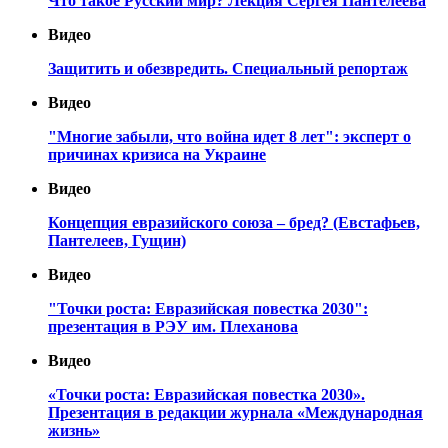
Что такое Русский мир? Лекция Сергея Пантелеева
Видео
Защитить и обезвредить. Специальный репортаж
Видео
"Многие забыли, что война идет 8 лет": эксперт о
причинах кризиса на Украине
Видео
Концепция евразийского союза – бред? (Евстафьев,
Пантелеев, Гущин)
Видео
"Точки роста: Евразийская повестка 2030":
презентация в РЭУ им. Плеханова
Видео
«Точки роста: Евразийская повестка 2030».
Презентация в редакции журнала «Международная
жизнь»