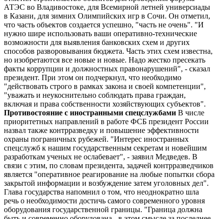
АТЭС во Владивостоке, для Всемирной летней универсиады
в Казани, для зимних Олимпийских игр в Сочи. Он отметил,
что часть объектов создается успешно, "часть не очень". "И
нужно шире использовать ваши оперативно-технические
возможности для выявления банковских схем и других
способов разворовывания бюджета. Часть этих схем известна,
но изобретаются все новые и новые. Надо жестко пресекать
факты коррупции и должностных правонарушений", - сказал
президент. При этом он подчеркнул, что необходимо
"действовать строго в рамках закона и своей компетенции",
"уважать и неукоснительно соблюдать права граждан,
включая и права собственности хозяйствующих субъектов".
Противостояние с иностранными спецслужбами
В числе
приоритетных направлений в работе ФСБ президент России
назвал также контрразведку и повышение эффективности
охраны пограничных рубежей. "Интерес иностранных
спецслужб к нашим государственным секретам и новейшим
разработкам ученых не ослабевает", - заявил Медведев. В
связи с этим, по словам президента, задачей контрразведчиков
является "оперативное реагирование на любые попытки сбора
закрытой информации и возбуждение затем уголовных дел".
Глава государства напомнил о том, что неоднократно шла
речь о необходимости достичь самого современного уровня
оборудования государственной границы. "Граница должна
быть и современно оборудована - в этом смысле за последнее