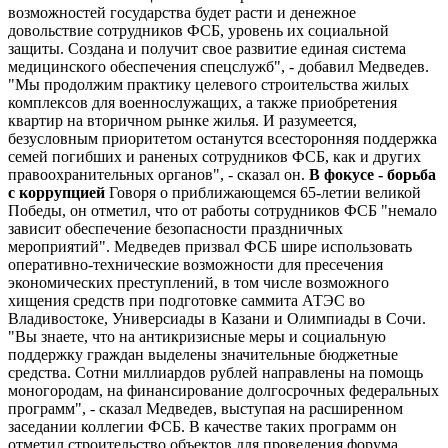
возможностей государства будет расти и денежное
довольствие сотрудников ФСБ, уровень их социальной
защиты. Создана и получит свое развитие единая система
медицинского обеспечения спецслужб", - добавил Медведев.
"Мы продолжим практику целевого строительства жилых
комплексов для военнослужащих, а также приобретения
квартир на вторичном рынке жилья. И разумеется,
безусловным приоритетом останутся всесторонняя поддержка
семей погибших и раненых сотрудников ФСБ, как и других
правоохранительных органов", - сказал он.
В фокусе - борьба
с коррупцией
Говоря о приближающемся 65-летии великой
Победы, он отметил, что от работы сотрудников ФСБ "немало
зависит обеспечение безопасности праздничных
мероприятий". Медведев призвал ФСБ шире использовать
оперативно-технические возможности для пресечения
экономических преступлений, в том числе возможного
хищения средств при подготовке саммита АТЭС во
Владивостоке, Универсиады в Казани и Олимпиады в Сочи.
"Вы знаете, что на антикризисные меры и социальную
поддержку граждан выделены значительные бюджетные
средства. Сотни миллиардов рублей направлены на помощь
моногородам, на финансирование долгосрочных федеральных
программ", - сказал Медведев, выступая на расширенном
заседании коллегии ФСБ. В качестве таких программ он
отметил строительство объектов для проведения форума