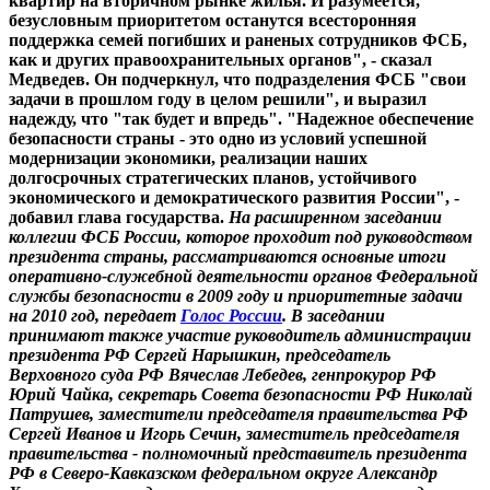
квартир на вторичном рынке жилья. И разумеется,
безусловным приоритетом останутся всесторонняя
поддержка семей погибших и раненых сотрудников ФСБ,
как и других правоохранительных органов", - сказал
Медведев. Он подчеркнул, что подразделения ФСБ "свои
задачи в прошлом году в целом решили", и выразил
надежду, что "так будет и впредь". "Надежное обеспечение
безопасности страны - это одно из условий успешной
модернизации экономики, реализации наших
долгосрочных стратегических планов, устойчивого
экономического и демократического развития России", -
добавил глава государства.
На расширенном заседании
коллегии ФСБ России, которое проходит под руководством
президента страны, рассматриваются основные итоги
оперативно-служебной деятельности органов Федеральной
службы безопасности в 2009 году и приоритетные задачи
на 2010 год, передает
Голос России
. В заседании
принимают также участие руководитель администрации
президента РФ Сергей Нарышкин, председатель
Верховного суда РФ Вячеслав Лебедев, генпрокурор РФ
Юрий Чайка, секретарь Совета безопасности РФ Николай
Патрушев, заместители председателя правительства РФ
Сергей Иванов и Игорь Сечин, заместитель председателя
правительства - полномочный представитель президента
РФ в Северо-Кавказском федеральном округе Александр