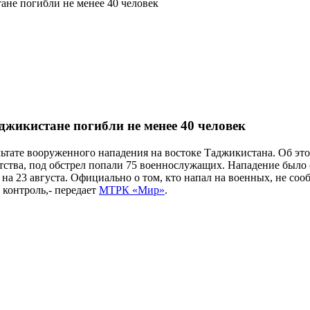
не погибли не менее 40 человек
жикистане погибли не менее 40 человек
льтате вооруженного нападения на востоке Таджикистана. Об э
нтства, под обстрел попали 75 военнослужащих. Нападение было
 на 23 августа. Официально о том, кто напал на военных, не со
контроль,- передает
МТРК «Мир»
.