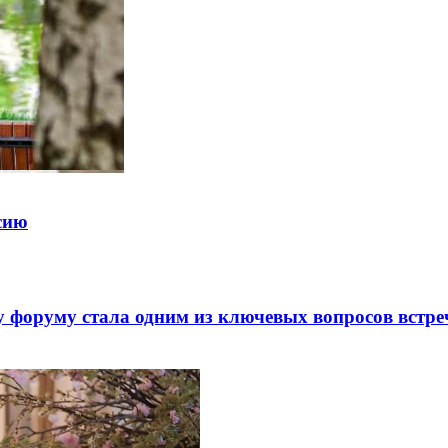
ссию
 форуму стала одним из ключевых вопросов встре