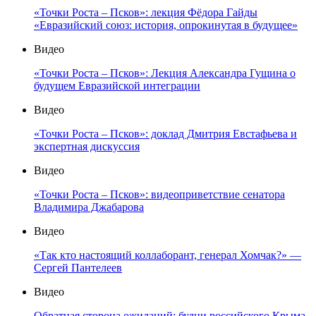
«Точки Роста – Псков»: лекция Фёдора Гайды
«Евразийский союз: история, опрокинутая в будущее»
Видео
«Точки Роста – Псков»: Лекция Александра Гущина о
будущем Евразийской интеграции
Видео
«Точки Роста – Псков»: доклад Дмитрия Евстафьева и
экспертная дискуссия
Видео
«Точки Роста – Псков»: видеоприветствие сенатора
Владимира Джабарова
Видео
«Так кто настоящий коллаборант, генерал Хомчак?» —
Сергей Пантелеев
Видео
Обратная сторона ожиданий: будни российского Крыма