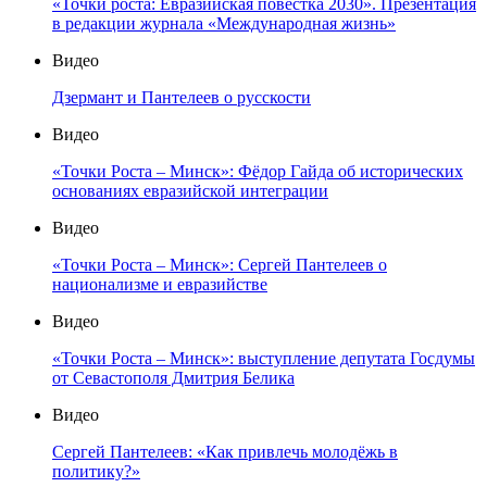
«Точки роста: Евразийская повестка 2030». Презентация
в редакции журнала «Международная жизнь»
Видео
Дзермант и Пантелеев о русскости
Видео
«Точки Роста – Минск»: Фёдор Гайда об исторических
основаниях евразийской интеграции
Видео
«Точки Роста – Минск»: Сергей Пантелеев о
национализме и евразийстве
Видео
«Точки Роста – Минск»: выступление депутата Госдумы
от Севастополя Дмитрия Белика
Видео
Сергей Пантелеев: «Как привлечь молодёжь в
политику?»