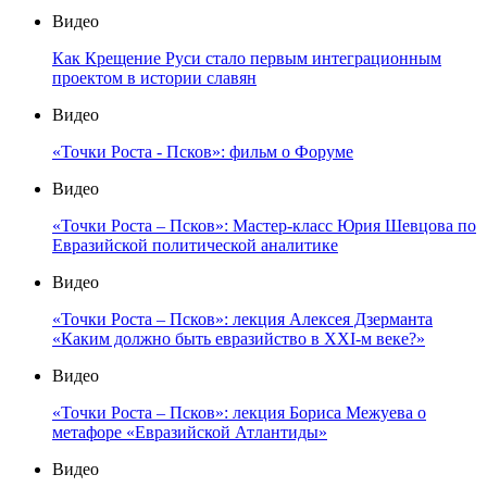
Видео
Как Крещение Руси стало первым интеграционным
проектом в истории славян
Видео
«Точки Роста - Псков»: фильм о Форуме
Видео
«Точки Роста – Псков»: Мастер-класс Юрия Шевцова по
Евразийской политической аналитике
Видео
«Точки Роста – Псков»: лекция Алексея Дзерманта
«Каким должно быть евразийство в XXI-м веке?»
Видео
«Точки Роста – Псков»: лекция Бориса Межуева о
метафоре «Евразийской Атлантиды»
Видео