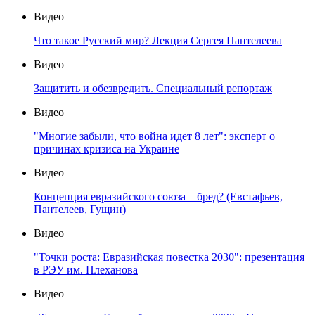
Видео
Что такое Русский мир? Лекция Сергея Пантелеева
Видео
Защитить и обезвредить. Специальный репортаж
Видео
"Многие забыли, что война идет 8 лет": эксперт о
причинах кризиса на Украине
Видео
Концепция евразийского союза – бред? (Евстафьев,
Пантелеев, Гущин)
Видео
"Точки роста: Евразийская повестка 2030": презентация
в РЭУ им. Плеханова
Видео