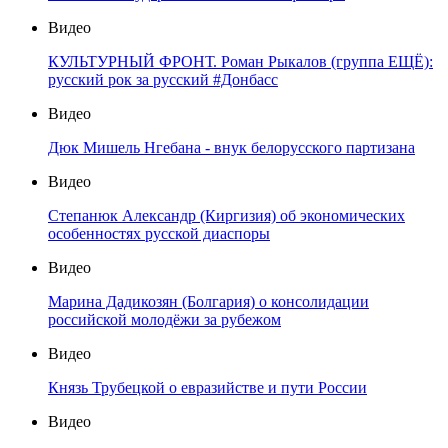
Видео
КУЛЬТУРНЫЙ ФРОНТ. Роман Рыкалов (группа ЕЩЁ):
русский рок за русский #Донбасс
Видео
Дюк Мишель Нгебана - внук белорусского партизана
Видео
Степанюк Александр (Киргизия) об экономических
особенностях русской диаспоры
Видео
Марина Дадикозян (Болгария) о консолидации
российской молодёжи за рубежом
Видео
Князь Трубецкой о евразийстве и пути России
Видео