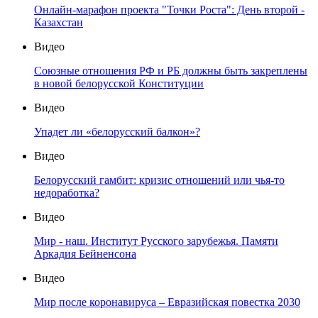
Онлайн-марафон проекта "Точки Роста": День второй -
Казахстан
Видео
Союзные отношения РФ и РБ должны быть закреплены
в новой белорусской Конституции
Видео
Упадет ли «белорусский балкон»?
Видео
Белорусский гамбит: кризис отношений или чья-то
недоработка?
Видео
Мир - наш. Институт Русского зарубежья. Памяти
Аркадия Бейненсона
Видео
Мир после коронавируса – Евразийская повестка 2030