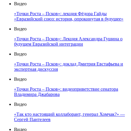
Видео
«Точки Роста – Псков»: лекция Фёдора Гайды
«Евразийский союз: история, опрокинутая в будущее»
Видео
«Точки Роста – Псков»: Лекция Александра Гущина о
будущем Евразийской интеграции
Видео
«Точки Роста – Псков»: доклад Дмитрия Евстафьева и
экспертная дискуссия
Видео
«Точки Роста – Псков»: видеоприветствие сенатора
Владимира Джабарова
Видео
«Так кто настоящий коллаборант, генерал Хомчак?» —
Сергей Пантелеев
Видео