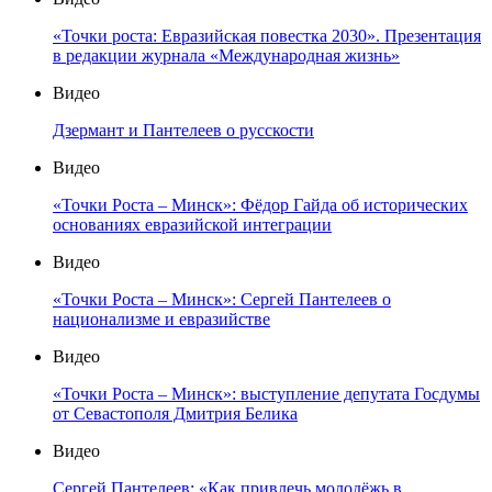
«Точки роста: Евразийская повестка 2030». Презентация
в редакции журнала «Международная жизнь»
Видео
Дзермант и Пантелеев о русскости
Видео
«Точки Роста – Минск»: Фёдор Гайда об исторических
основаниях евразийской интеграции
Видео
«Точки Роста – Минск»: Сергей Пантелеев о
национализме и евразийстве
Видео
«Точки Роста – Минск»: выступление депутата Госдумы
от Севастополя Дмитрия Белика
Видео
Сергей Пантелеев: «Как привлечь молодёжь в