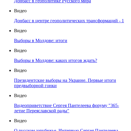
Донбасс в геополитике Русского мира
Видео
Донбасс в центре геополитических трансформаций - 1
Видео
Выборы в Молдове: итоги
Видео
Выборы в Молдове: каких итогов ждать?
Видео
Президентские выборы на Украине. Первые итоги
предвыборной гонки
Видео
Видеоприветствие Сергея Пантелеева форуму "365-
летие Переяславской рады"
Видео
О русском зарубежье. Интервью Сергея Пантелеева