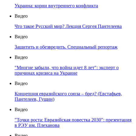
Украина: корни внутреннего конфликта
Видео
Что такое Русский мир? Лекция Сергея Пантелеева
Видео
Защитить и обезвредить. Специальный репортаж
Видео
"Многие забыли, что война идет 8 лет": эксперт о
причинах кризиса на Украине
Видео
Концепция евразийского союза – бред? (Евстафьев,
Пантелеев, Гущин)
Видео
"Точки роста: Евразийская повестка 2030": презентация
в РЭУ им. Плеханова
Видео