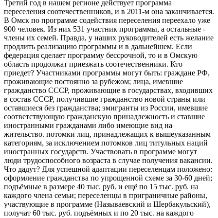
Третий год в нашем регионе действует программа
переселения соотечественников, и в 2011-м она заканчивается.
В Омск по программе содействия переселения переехало уже
900 человек. Из них 531 участник программы, а остальные -
члены их семей. Правда, у наших руководителей есть желание
продлить реализацию программы и в дальнейшем. Если
федерация сделает программу бессрочной, то и в Омскую
область продолжат приезжать соотечественники. Кто
приедет? Участниками программы могут быть: граждане РФ,
проживающие постоянно за рубежом; лица, имевшие
гражданство СССР, проживающие в государствах, входивших
в состав СССР, получившие гражданство новой страны или
оставшиеся без гражданства; эмигранты из России, имевшие
соответствующую гражданскую принадлежность и ставшие
иностранными гражданами либо имеющие вид на
жительство. потомки лиц, принадлежащих к вышеуказанным
категориям, за исключением потомков лиц титульных наций
иностранных государств. Участвовать в программе могут
люди трудоспособного возраста в случае получения вакансии.
Что дадут? Для успешной адаптации переселенцам положено:
оформление гражданства по упрощенной схеме за 30-60 дней;
подъёмные в размере 40 тыс. руб. и ещё по 15 тыс. руб. на
каждого члена семьи; переселенцы в приграничные районы,
участвующие в программе (Называевский и Шербакульский),
получат 60 тыс. руб. подъёмных и по 20 тыс. на каждого