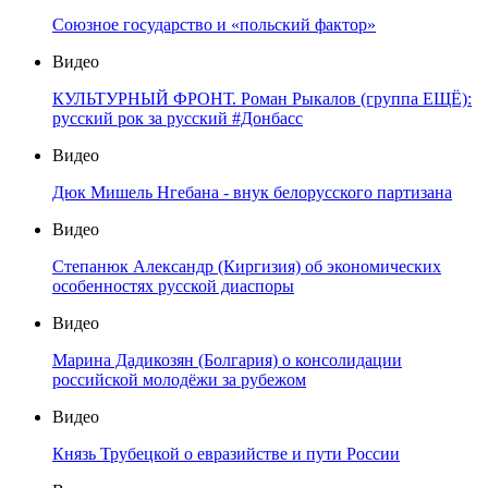
Союзное государство и «польский фактор»
Видео
КУЛЬТУРНЫЙ ФРОНТ. Роман Рыкалов (группа ЕЩЁ):
русский рок за русский #Донбасс
Видео
Дюк Мишель Нгебана - внук белорусского партизана
Видео
Степанюк Александр (Киргизия) об экономических
особенностях русской диаспоры
Видео
Марина Дадикозян (Болгария) о консолидации
российской молодёжи за рубежом
Видео
Князь Трубецкой о евразийстве и пути России