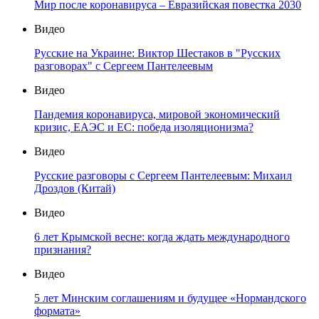
Мир после коронавируса – Евразийская повестка 2030
Видео
Русские на Украине: Виктор Шестаков в "Русских
разговорах" с Сергеем Пантелеевым
Видео
Пандемия коронавируса, мировой экономический
кризис, ЕАЭС и ЕС: победа изоляционизма?
Видео
Русские разговоры с Сергеем Пантелеевым: Михаил
Дроздов (Китай)
Видео
6 лет Крымской весне: когда ждать международного
признания?
Видео
5 лет Минским соглашениям и будущее «Нормандского
формата»