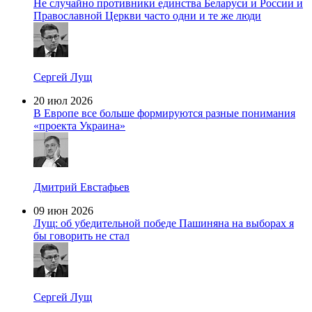
Не случайно противники единства Беларуси и России и
Православной Церкви часто одни и те же люди
Сергей Лущ
20 июл 2026
В Европе все больше формируются разные понимания
«проекта Украина»
Дмитрий Евстафьев
09 июн 2026
Лущ: об убедительной победе Пашиняна на выборах я
бы говорить не стал
Сергей Лущ