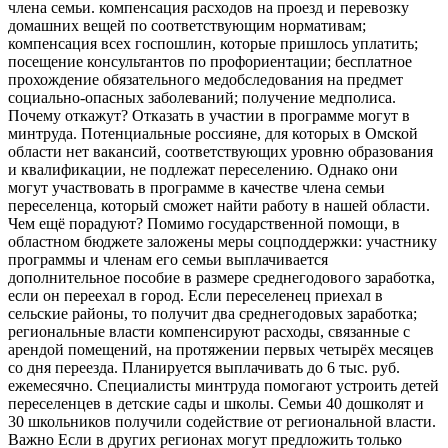
члена семьи. компенсация расходов на проезд и перевозку
домашних вещей по соответствующим нормативам;
компенсация всех госпошлин, которые пришлось уплатить;
посещение консультантов по профориентации; бесплатное
прохождение обязательного медобследования на предмет
социально-опасных заболеваний; получение медполиса.
Почему откажут? Отказать в участии в программе могут в
минтруда. Потенциальные россияне, для которых в Омской
области нет вакансий, соответствующих уровню образования
и квалификации, не подлежат переселению. Однако они
могут участвовать в программе в качестве члена семьи
переселенца, который сможет найти работу в нашей области.
Чем ещё порадуют? Помимо государственной помощи, в
областном бюджете заложены меры соцподдержки: участнику
программы и членам его семьи выплачивается
дополнительное пособие в размере среднегодового заработка,
если он переехал в город. Если переселенец приехал в
сельские районы, то получит два среднегодовых заработка;
региональные власти компенсируют расходы, связанные с
арендой помещений, на протяжении первых четырёх месяцев
со дня переезда. Планируется выплачивать до 6 тыс. руб.
ежемесячно. Специалисты минтруда помогают устроить детей
переселенцев в детские сады и школы. Семьи 40 дошколят и
30 школьников получили содействие от региональной власти.
Важно Если в других регионах могут предложить только