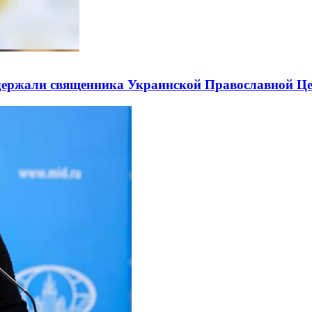
держали священника Украинской Православной Ц