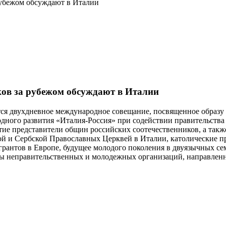
рубежом обсуждают в Италии
ков за рубежом обсуждают в Италии
тся двухдневное международное совещание, посвященное образу
дного развития «Италия-Россия» при содействии правительства
ие представители общин российских соотечественников, а такж
 Сербской Православных Церквей в Италии, католические пре
антов в Европе, будущее молодого поколения в двуязычных сем
ты неправительственных и молодежных организаций, направленн