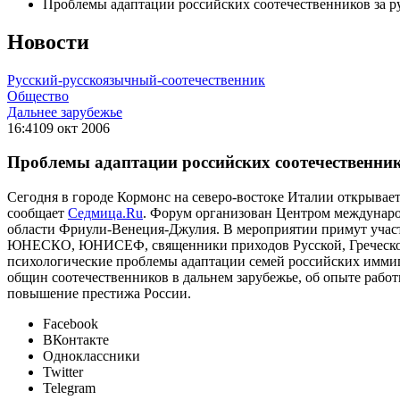
Проблемы адаптации российских соотечественников за 
Новости
Русский-русскоязычный-соотечественник
Общество
Дальнее зарубежье
16:41
09 окт 2006
Проблемы адаптации российских соотечественни
Сегодня в городе Кормонс на северо-востоке Италии открывае
сообщает
Седмица.Ru
. Форум организован Центром междунаро
области Фриули-Венеция-Джулия. В мероприятии примут участ
ЮНЕСКО, ЮНИСЕФ, священники приходов Русской, Греческой и
психологические проблемы адаптации семей российских иммигр
общин соотечественников в дальнем зарубежье, об опыте рабо
повышение престижа России.
Facebook
ВКонтакте
Одноклассники
Twitter
Telegram