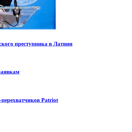
ского преступника в Латвии
заявкам
-перехватчиков Patriot