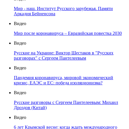
Мир - наш. Институт Русского зарубежья. Памяти
Аркадия Бейненсона
Видео
Мир после коронавируса – Евразийская повестка 2030
Видео
Русские на Украине: Виктор Шестаков в "Русских
разговорах" с Сергеем Пантелеевым
Видео
Пандемия коронавируса, мировой экономический
кризис, ЕАЭС и ЕС: победа изоляционизма?
Видео
Русские разговоры с Сергеем Пантелеевым: Михаил
Дроздов (Китай)
Видео
6 лет Крымской весне: когда ждать международного