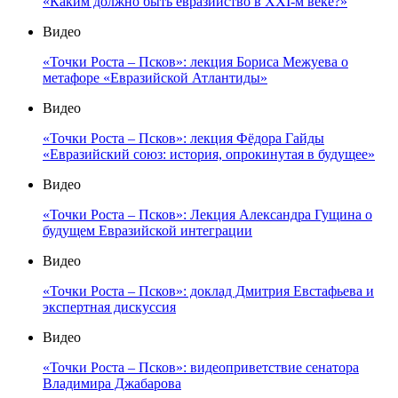
«Каким должно быть евразийство в XXI-м веке?»
Видео
«Точки Роста – Псков»: лекция Бориса Межуева о
метафоре «Евразийской Атлантиды»
Видео
«Точки Роста – Псков»: лекция Фёдора Гайды
«Евразийский союз: история, опрокинутая в будущее»
Видео
«Точки Роста – Псков»: Лекция Александра Гущина о
будущем Евразийской интеграции
Видео
«Точки Роста – Псков»: доклад Дмитрия Евстафьева и
экспертная дискуссия
Видео
«Точки Роста – Псков»: видеоприветствие сенатора
Владимира Джабарова