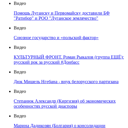
Видео
Помощь Луганску и Первомайску доставили БФ
"Ратибор" и РОО "Луганское землячество"
Видео
Союзное государство и «польский фактор»
Видео
КУЛЬТУРНЫЙ ФРОНТ. Роман Рыкалов (группа ЕЩЁ):
русский рок за русский #Донбасс
Видео
Дюк Мишель Нгебана - внук белорусского партизана
Видео
Степанюк Александр (Киргизия) об экономических
особенностях русской диаспоры
Видео
Марина Дадикозян (Болгария) о консолидации