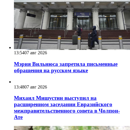
13:54
07 авг 2026
Мэрия Вильнюса запретила письменные
обращения на русском языке
13:48
07 авг 2026
Михаил Мишустин выступил на
расширенном заседании Евразийского
межправительственного совета в Чолпон-
Ате