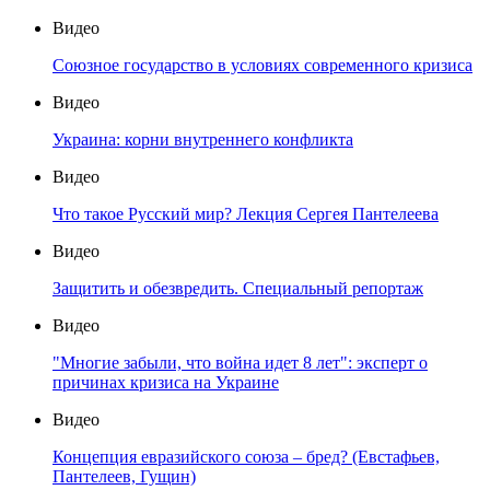
Видео
Союзное государство в условиях современного кризиса
Видео
Украина: корни внутреннего конфликта
Видео
Что такое Русский мир? Лекция Сергея Пантелеева
Видео
Защитить и обезвредить. Специальный репортаж
Видео
"Многие забыли, что война идет 8 лет": эксперт о
причинах кризиса на Украине
Видео
Концепция евразийского союза – бред? (Евстафьев,
Пантелеев, Гущин)