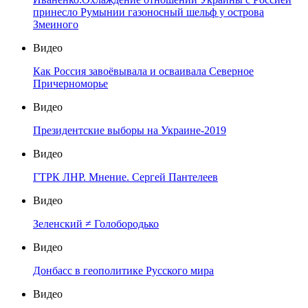
принесло Румынии газоносный шельф у острова
Змеиного
Видео
Как Россия завоёвывала и осваивала Северное
Причерноморье
Видео
Президентские выборы на Украине-2019
Видео
ГТРК ЛНР. Мнение. Сергей Пантелеев
Видео
Зеленский ≠ Голобородько
Видео
Донбасс в геополитике Русского мира
Видео