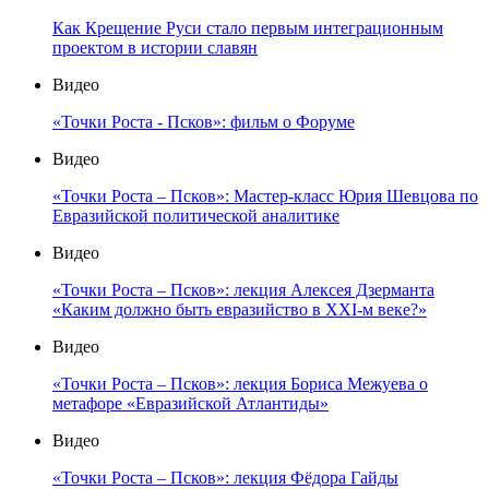
Как Крещение Руси стало первым интеграционным
проектом в истории славян
Видео
«Точки Роста - Псков»: фильм о Форуме
Видео
«Точки Роста – Псков»: Мастер-класс Юрия Шевцова по
Евразийской политической аналитике
Видео
«Точки Роста – Псков»: лекция Алексея Дзерманта
«Каким должно быть евразийство в XXI-м веке?»
Видео
«Точки Роста – Псков»: лекция Бориса Межуева о
метафоре «Евразийской Атлантиды»
Видео
«Точки Роста – Псков»: лекция Фёдора Гайды