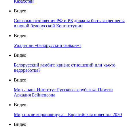
Казахстан
Видео
Союзные отношения РФ и РБ должны быть закреплены
в новой белорусской Конституции
Видео
Упадет ли «белорусский балкон»?
Видео
Белорусский гамбит: кризис отношений или чья-то
недоработка?
Видео
Мир - наш. Институт Русского зарубежья. Памяти
Аркадия Бейненсона
Видео
Мир после коронавируса – Евразийская повестка 2030
Видео