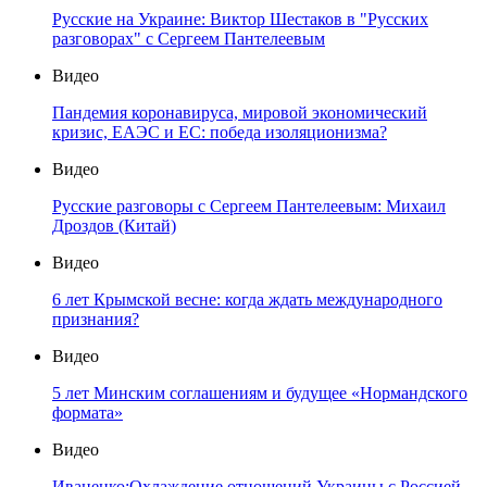
Русские на Украине: Виктор Шестаков в "Русских
разговорах" с Сергеем Пантелеевым
Видео
Пандемия коронавируса, мировой экономический
кризис, ЕАЭС и ЕС: победа изоляционизма?
Видео
Русские разговоры с Сергеем Пантелеевым: Михаил
Дроздов (Китай)
Видео
6 лет Крымской весне: когда ждать международного
признания?
Видео
5 лет Минским соглашениям и будущее «Нормандского
формата»
Видео
Иваненко:Охлаждение отношений Украины с Россией