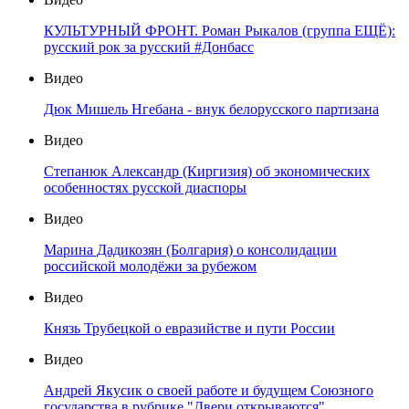
КУЛЬТУРНЫЙ ФРОНТ. Роман Рыкалов (группа ЕЩЁ):
русский рок за русский #Донбасс
Видео
Дюк Мишель Нгебана - внук белорусского партизана
Видео
Степанюк Александр (Киргизия) об экономических
особенностях русской диаспоры
Видео
Марина Дадикозян (Болгария) о консолидации
российской молодёжи за рубежом
Видео
Князь Трубецкой о евразийстве и пути России
Видео
Андрей Якусик о своей работе и будущем Союзного
государства в рубрике "Двери открываются"