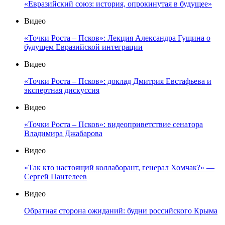
«Евразийский союз: история, опрокинутая в будущее»
Видео
«Точки Роста – Псков»: Лекция Александра Гущина о
будущем Евразийской интеграции
Видео
«Точки Роста – Псков»: доклад Дмитрия Евстафьева и
экспертная дискуссия
Видео
«Точки Роста – Псков»: видеоприветствие сенатора
Владимира Джабарова
Видео
«Так кто настоящий коллаборант, генерал Хомчак?» —
Сергей Пантелеев
Видео
Обратная сторона ожиданий: будни российского Крыма