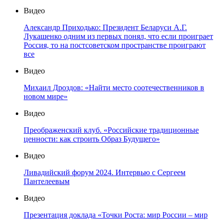
Видео
Александр Приходько: Президент Беларуси А.Г.
Лукашенко одним из первых понял, что если проиграет
Россия, то на постсоветском пространстве проиграют
все
Видео
Михаил Дроздов: «Найти место соотечественников в
новом мире»
Видео
Преображенский клуб. «Российские традиционные
ценности: как строить Образ Будущего»
Видео
Ливадийский форум 2024. Интервью с Сергеем
Пантелеевым
Видео
Презентация доклада «Точки Роста: мир России – мир