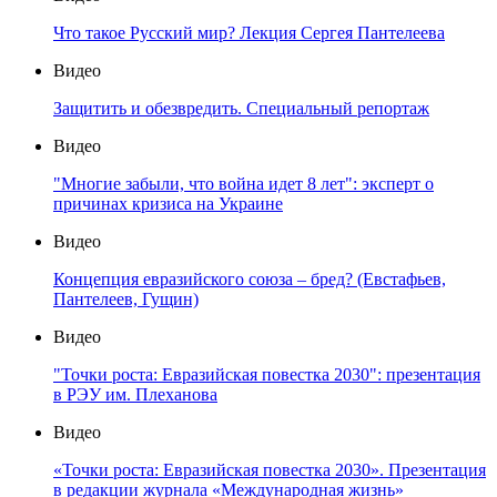
Что такое Русский мир? Лекция Сергея Пантелеева
Видео
Защитить и обезвредить. Специальный репортаж
Видео
"Многие забыли, что война идет 8 лет": эксперт о
причинах кризиса на Украине
Видео
Концепция евразийского союза – бред? (Евстафьев,
Пантелеев, Гущин)
Видео
"Точки роста: Евразийская повестка 2030": презентация
в РЭУ им. Плеханова
Видео
«Точки роста: Евразийская повестка 2030». Презентация
в редакции журнала «Международная жизнь»