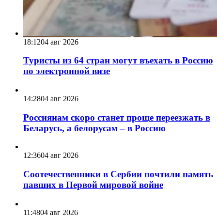
18:12
04 авг 2026
Туристы из 64 стран могут въехать в Россию
по электронной визе
14:28
04 авг 2026
Россиянам скоро станет проще переезжать в
Беларусь, а белорусам – в Россию
12:36
04 авг 2026
Соотечественники в Сербии почтили память
павших в Первой мировой войне
11:48
04 авг 2026