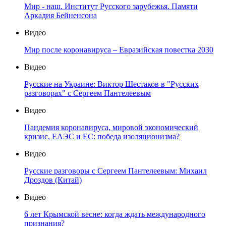
Мир - наш. Институт Русского зарубежья. Памяти
Аркадия Бейненсона
Видео
Мир после коронавируса – Евразийская повестка 2030
Видео
Русские на Украине: Виктор Шестаков в "Русских
разговорах" с Сергеем Пантелеевым
Видео
Пандемия коронавируса, мировой экономический
кризис, ЕАЭС и ЕС: победа изоляционизма?
Видео
Русские разговоры с Сергеем Пантелеевым: Михаил
Дроздов (Китай)
Видео
6 лет Крымской весне: когда ждать международного
признания?