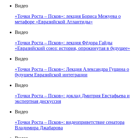
Видео
«Точки Роста – Псков»: лекция Бориса Межуева о
метафоре «Евразийской Атлантиды»
Видео
«Точки Роста – Псков»: лекция Фёдора Гайды
«Евразийский союз: история, опрокинутая в будущее»
Видео
«Точки Роста – Псков»: Лекция Александра Гущина о
будущем Евразийской интеграции
Видео
«Точки Роста – Псков»: доклад Дмитрия Евстафьева и
экспертная дискуссия
Видео
«Точки Роста – Псков»: видеоприветствие сенатора
Владимира Джабарова