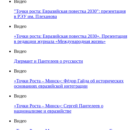
Видео
"Точки роста: Евразийская повестка 2030": презентация
в РЭУ им. Плеханова
Видео
«Точки роста: Евразийская повестка 2030». Презентация
в редакции журнала «Международная жизнь»
Видео
Дзермант и Пантелеев о русскости
Видео
«Точки Роста – Минск»: Фёдор Гайда об исторических
основаниях евразийской интеграции
Видео
«Точки Роста – Минск»: Сергей Пантелеев о
национализме и евразийстве
Видео