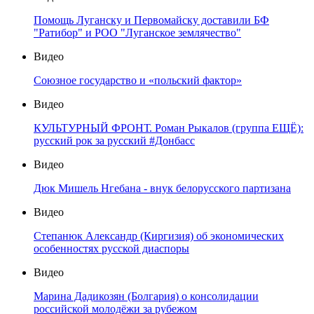
Помощь Луганску и Первомайску доставили БФ
"Ратибор" и РОО "Луганское землячество"
Видео
Союзное государство и «польский фактор»
Видео
КУЛЬТУРНЫЙ ФРОНТ. Роман Рыкалов (группа ЕЩЁ):
русский рок за русский #Донбасс
Видео
Дюк Мишель Нгебана - внук белорусского партизана
Видео
Степанюк Александр (Киргизия) об экономических
особенностях русской диаспоры
Видео
Марина Дадикозян (Болгария) о консолидации
российской молодёжи за рубежом