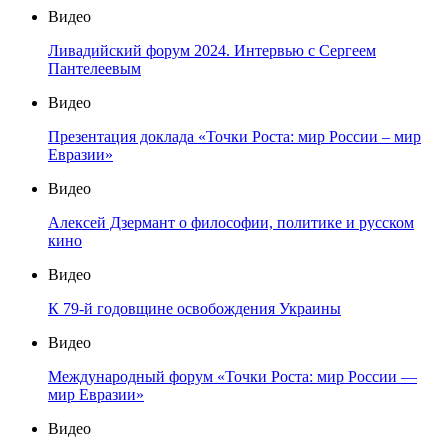
Видео
Ливадийский форум 2024. Интервью с Сергеем
Пантелеевым
Видео
Презентация доклада «Точки Роста: мир России – мир
Евразии»
Видео
Алексей Дзермант о философии, политике и русском
кино
Видео
К 79-й годовщине освобождения Украины
Видео
Международный форум «Точки Роста: мир России —
мир Евразии»
Видео