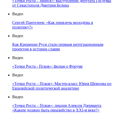
«Точки Роста – Минск»: выступление депутата Госдумы
от Севастополя Дмитрия Белика
Видео
Сергей Пантелеев: «Как привлечь молодёжь в
политику?»
Видео
Как Крещение Руси стало первым интеграционным
проектом в истории славян
Видео
«Точки Роста - Псков»: фильм о Форуме
Видео
«Точки Роста – Псков»: Мастер-класс Юрия Шевцова по
Евразийской политической аналитике
Видео
«Точки Роста – Псков»: лекция Алексея Дзерманта
«Каким должно быть евразийство в XXI-м веке?»