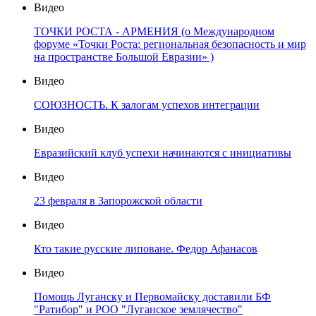
Видео
ТОЧКИ РОСТА - АРМЕНИЯ (о Международном
форуме «Точки Роста: региональная безопасность и мир
на пространстве Большой Евразии» )
Видео
СОЮЗНОСТЬ. К залогам успехов интеграции
Видео
Евразийский клуб успехи начинаются с инициативы
Видео
23 февраля в Запорожской области
Видео
Кто такие русские липоване. Федор Афанасов
Видео
Помощь Луганску и Первомайску доставили БФ
"Ратибор" и РОО "Луганское землячество"