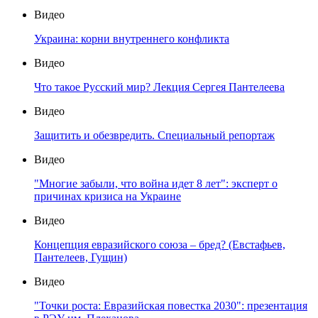
Видео
Украина: корни внутреннего конфликта
Видео
Что такое Русский мир? Лекция Сергея Пантелеева
Видео
Защитить и обезвредить. Специальный репортаж
Видео
"Многие забыли, что война идет 8 лет": эксперт о
причинах кризиса на Украине
Видео
Концепция евразийского союза – бред? (Евстафьев,
Пантелеев, Гущин)
Видео
"Точки роста: Евразийская повестка 2030": презентация