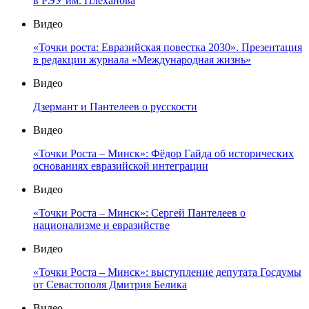
в РЭУ им. Плеханова
Видео
«Точки роста: Евразийская повестка 2030». Презентация
в редакции журнала «Международная жизнь»
Видео
Дзермант и Пантелеев о русскости
Видео
«Точки Роста – Минск»: Фёдор Гайда об исторических
основаниях евразийской интеграции
Видео
«Точки Роста – Минск»: Сергей Пантелеев о
национализме и евразийстве
Видео
«Точки Роста – Минск»: выступление депутата Госдумы
от Севастополя Дмитрия Белика
Видео