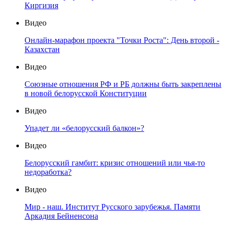
Киргизия
Видео
Онлайн-марафон проекта "Точки Роста": День второй -
Казахстан
Видео
Союзные отношения РФ и РБ должны быть закреплены
в новой белорусской Конституции
Видео
Упадет ли «белорусский балкон»?
Видео
Белорусский гамбит: кризис отношений или чья-то
недоработка?
Видео
Мир - наш. Институт Русского зарубежья. Памяти
Аркадия Бейненсона