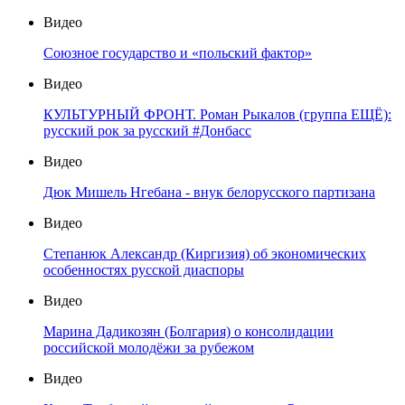
Видео
Союзное государство и «польский фактор»
Видео
КУЛЬТУРНЫЙ ФРОНТ. Роман Рыкалов (группа ЕЩЁ):
русский рок за русский #Донбасс
Видео
Дюк Мишель Нгебана - внук белорусского партизана
Видео
Степанюк Александр (Киргизия) об экономических
особенностях русской диаспоры
Видео
Марина Дадикозян (Болгария) о консолидации
российской молодёжи за рубежом
Видео