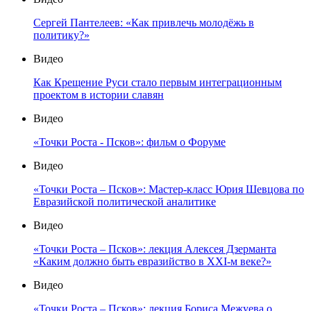
Сергей Пантелеев: «Как привлечь молодёжь в
политику?»
Видео
Как Крещение Руси стало первым интеграционным
проектом в истории славян
Видео
«Точки Роста - Псков»: фильм о Форуме
Видео
«Точки Роста – Псков»: Мастер-класс Юрия Шевцова по
Евразийской политической аналитике
Видео
«Точки Роста – Псков»: лекция Алексея Дзерманта
«Каким должно быть евразийство в XXI-м веке?»
Видео
«Точки Роста – Псков»: лекция Бориса Межуева о