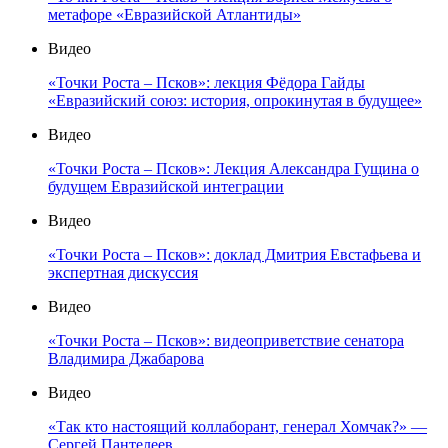
метафоре «Евразийской Атлантиды»
Видео
«Точки Роста – Псков»: лекция Фёдора Гайды
«Евразийский союз: история, опрокинутая в будущее»
Видео
«Точки Роста – Псков»: Лекция Александра Гущина о
будущем Евразийской интеграции
Видео
«Точки Роста – Псков»: доклад Дмитрия Евстафьева и
экспертная дискуссия
Видео
«Точки Роста – Псков»: видеоприветствие сенатора
Владимира Джабарова
Видео
«Так кто настоящий коллаборант, генерал Хомчак?» —
Сергей Пантелеев