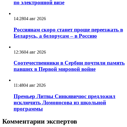
по электронной визе
14:28
04 авг 2026
Россиянам скоро станет проще переезжать в
Беларусь, а белорусам – в Россию
12:36
04 авг 2026
Соотечественники в Сербии почтили память
павших в Первой мировой войне
11:48
04 авг 2026
Премьер Литвы Синкявичюс предложил
исключить Ломоносова из школьной
программы
Комментарии экспертов