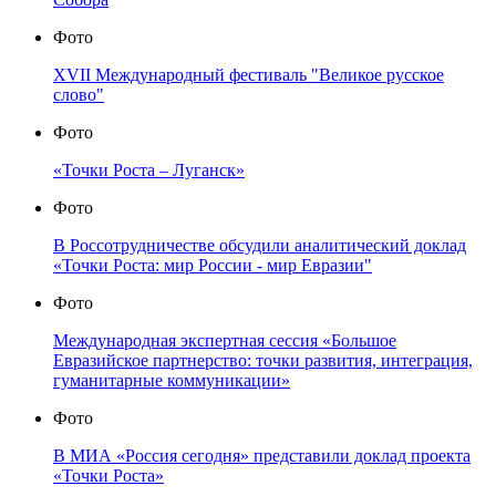
Фото
XVII Международный фестиваль "Великое русское
слово"
Фото
«Точки Роста – Луганск»
Фото
В Россотрудничестве обсудили аналитический доклад
«Точки Роста: мир России - мир Евразии"
Фото
Международная экспертная сессия «Большое
Евразийское партнерство: точки развития, интеграция,
гуманитарные коммуникации»
Фото
В МИА «Россия сегодня» представили доклад проекта
«Точки Роста»