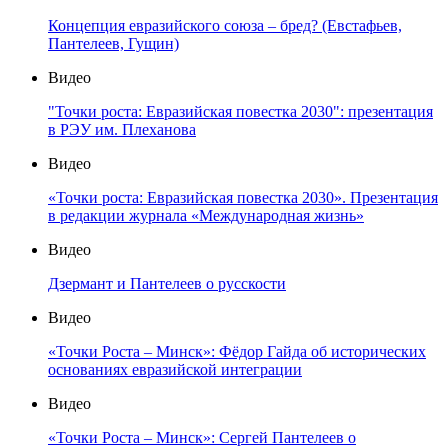
Концепция евразийского союза – бред? (Евстафьев,
Пантелеев, Гущин)
Видео
"Точки роста: Евразийская повестка 2030": презентация
в РЭУ им. Плеханова
Видео
«Точки роста: Евразийская повестка 2030». Презентация
в редакции журнала «Международная жизнь»
Видео
Дзермант и Пантелеев о русскости
Видео
«Точки Роста – Минск»: Фёдор Гайда об исторических
основаниях евразийской интеграции
Видео
«Точки Роста – Минск»: Сергей Пантелеев о