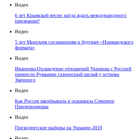
Видео
6 лет Крымской весне: когда ждать международного
признания?
Видео
5 лет Минским соглашениям и будущее «Нормандского
формата»
Видео
Иваненко:Охлаждение отношений Украины с Россией
принесло Румынии газоносный шельф у острова
Змеиного
Видео
Как Россия завоёвывала и осваивала Северное
Причерноморье
Видео
Президентские выборы на Украине-2019
Видео