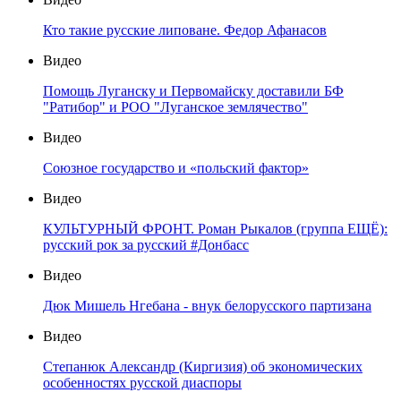
Кто такие русские липоване. Федор Афанасов
Видео
Помощь Луганску и Первомайску доставили БФ
"Ратибор" и РОО "Луганское землячество"
Видео
Союзное государство и «польский фактор»
Видео
КУЛЬТУРНЫЙ ФРОНТ. Роман Рыкалов (группа ЕЩЁ):
русский рок за русский #Донбасс
Видео
Дюк Мишель Нгебана - внук белорусского партизана
Видео
Степанюк Александр (Киргизия) об экономических
особенностях русской диаспоры