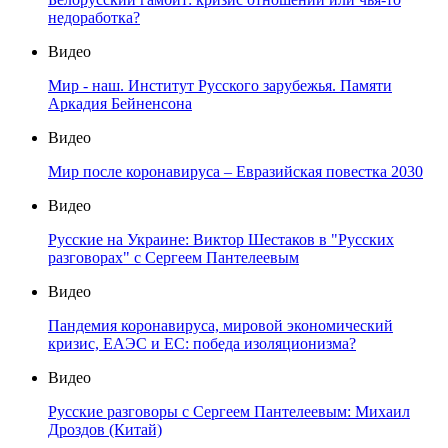
недоработка?
Видео
Мир - наш. Институт Русского зарубежья. Памяти
Аркадия Бейненсона
Видео
Мир после коронавируса – Евразийская повестка 2030
Видео
Русские на Украине: Виктор Шестаков в "Русских
разговорах" с Сергеем Пантелеевым
Видео
Пандемия коронавируса, мировой экономический
кризис, ЕАЭС и ЕС: победа изоляционизма?
Видео
Русские разговоры с Сергеем Пантелеевым: Михаил
Дроздов (Китай)