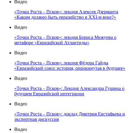
Видео
«Точки Роста – Псков»: лекция Алексея Дзерманта
«Каким должно быть евразийство в XXI-м веке?»
Видео
«Точки Роста – Псков»: лекция Бориса Межуева о
метафоре «Евразийской Атлантиды»
Видео
«Точки Роста – Псков»: лекция Фёдора Гайды
«Евразийский союз: история, опрокинутая в будущее»
Видео
«Точки Роста – Псков»: Лекция Александра Гущина о
будущем Евразийской интеграции
Видео
«Точки Роста – Псков»: доклад Дмитрия Евстафьева и
экспертная дискуссия
Видео