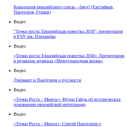
Концепция евразийского союза – бред? (Евстафьев,
Пантелеев, Гущин)
Видео
"Точки роста: Евразийская повестка 2030": презентация
в РЭУ им. Плеханова
Видео
«Точки роста: Евразийская повестка 2030». Презентация
в редакции журнала «Международная жизнь»
Видео
Дзермант и Пантелеев о русскости
Видео
«Точки Роста – Минск»: Фёдор Гайда об исторических
основаниях евразийской интеграции
Видео
«Точки Роста – Минск»: Сергей Пантелеев о