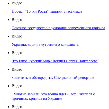
Видео
Проект "Точки Роста" глазами участников
Видео
Союзное государство в условиях современного кризиса
Видео
Украина: корни внутреннего конфликта
Видео
Что такое Русский мир? Лекция Сергея Пантелеева
Видео
Защитить и обезвредить. Специальный репортаж
Видео
"Многие забыли, что война идет 8 лет": эксперт о
причинах кризиса на Украине
Видео