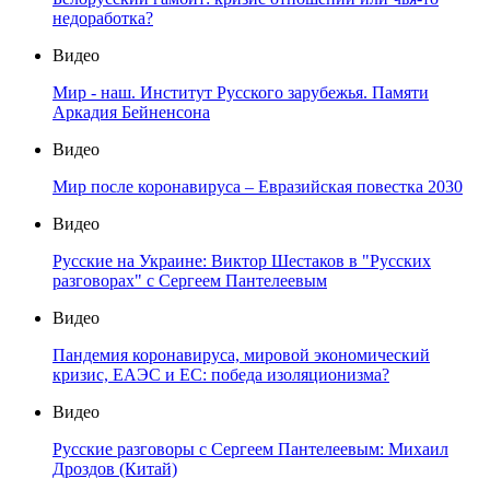
недоработка?
Видео
Мир - наш. Институт Русского зарубежья. Памяти
Аркадия Бейненсона
Видео
Мир после коронавируса – Евразийская повестка 2030
Видео
Русские на Украине: Виктор Шестаков в "Русских
разговорах" с Сергеем Пантелеевым
Видео
Пандемия коронавируса, мировой экономический
кризис, ЕАЭС и ЕС: победа изоляционизма?
Видео
Русские разговоры с Сергеем Пантелеевым: Михаил
Дроздов (Китай)