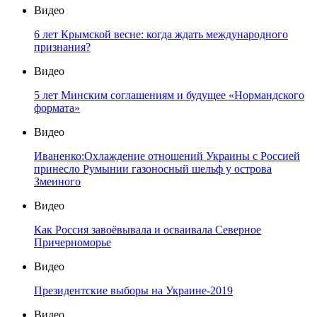
Видео
6 лет Крымской весне: когда ждать международного
признания?
Видео
5 лет Минским соглашениям и будущее «Нормандского
формата»
Видео
Иваненко:Охлаждение отношений Украины с Россией
принесло Румынии газоносный шельф у острова
Змеиного
Видео
Как Россия завоёвывала и осваивала Северное
Причерноморье
Видео
Президентские выборы на Украине-2019
Видео