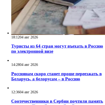
18:12
04 авг 2026
Туристы из 64 стран могут въехать в Россию
по электронной визе
14:28
04 авг 2026
Россиянам скоро станет проще переезжать в
Беларусь, а белорусам – в Россию
12:36
04 авг 2026
Соотечественники в Сербии почтили память