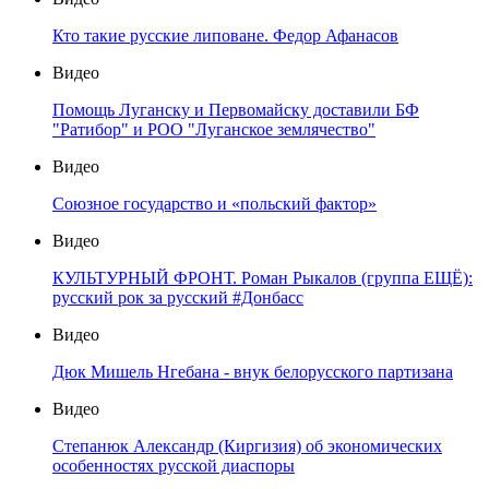
Кто такие русские липоване. Федор Афанасов
Видео
Помощь Луганску и Первомайску доставили БФ
"Ратибор" и РОО "Луганское землячество"
Видео
Союзное государство и «польский фактор»
Видео
КУЛЬТУРНЫЙ ФРОНТ. Роман Рыкалов (группа ЕЩЁ):
русский рок за русский #Донбасс
Видео
Дюк Мишель Нгебана - внук белорусского партизана
Видео
Степанюк Александр (Киргизия) об экономических
особенностях русской диаспоры