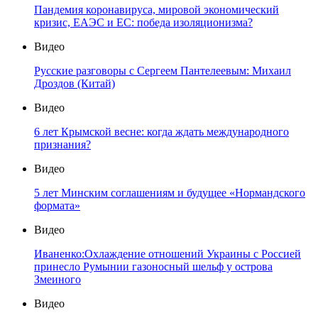
Пандемия коронавируса, мировой экономический
кризис, ЕАЭС и ЕС: победа изоляционизма?
Видео
Русские разговоры с Сергеем Пантелеевым: Михаил
Дроздов (Китай)
Видео
6 лет Крымской весне: когда ждать международного
признания?
Видео
5 лет Минским соглашениям и будущее «Нормандского
формата»
Видео
Иваненко:Охлаждение отношений Украины с Россией
принесло Румынии газоносный шельф у острова
Змеиного
Видео