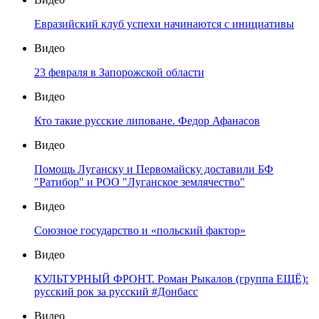
Евразийский клуб успехи начинаются с инициативы
Видео
23 февраля в Запорожской области
Видео
Кто такие русские липоване. Федор Афанасов
Видео
Помощь Луганску и Первомайску доставили БФ
"Ратибор" и РОО "Луганское землячество"
Видео
Союзное государство и «польский фактор»
Видео
КУЛЬТУРНЫЙ ФРОНТ. Роман Рыкалов (группа ЕЩЁ):
русский рок за русский #Донбасс
Видео