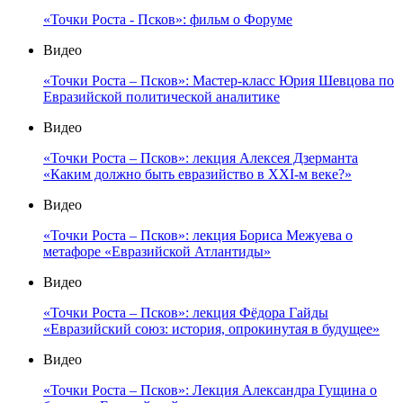
«Точки Роста - Псков»: фильм о Форуме
Видео
«Точки Роста – Псков»: Мастер-класс Юрия Шевцова по
Евразийской политической аналитике
Видео
«Точки Роста – Псков»: лекция Алексея Дзерманта
«Каким должно быть евразийство в XXI-м веке?»
Видео
«Точки Роста – Псков»: лекция Бориса Межуева о
метафоре «Евразийской Атлантиды»
Видео
«Точки Роста – Псков»: лекция Фёдора Гайды
«Евразийский союз: история, опрокинутая в будущее»
Видео
«Точки Роста – Псков»: Лекция Александра Гущина о