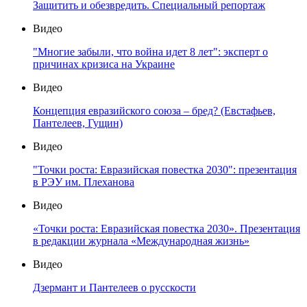
Защитить и обезвредить. Специальный репортаж
Видео
"Многие забыли, что война идет 8 лет": эксперт о
причинах кризиса на Украине
Видео
Концепция евразийского союза – бред? (Евстафьев,
Пантелеев, Гущин)
Видео
"Точки роста: Евразийская повестка 2030": презентация
в РЭУ им. Плеханова
Видео
«Точки роста: Евразийская повестка 2030». Презентация
в редакции журнала «Международная жизнь»
Видео
Дзермант и Пантелеев о русскости