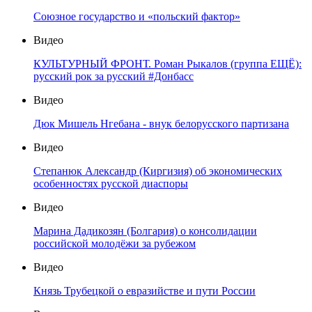
Союзное государство и «польский фактор»
Видео
КУЛЬТУРНЫЙ ФРОНТ. Роман Рыкалов (группа ЕЩЁ):
русский рок за русский #Донбасс
Видео
Дюк Мишель Нгебана - внук белорусского партизана
Видео
Степанюк Александр (Киргизия) об экономических
особенностях русской диаспоры
Видео
Марина Дадикозян (Болгария) о консолидации
российской молодёжи за рубежом
Видео
Князь Трубецкой о евразийстве и пути России