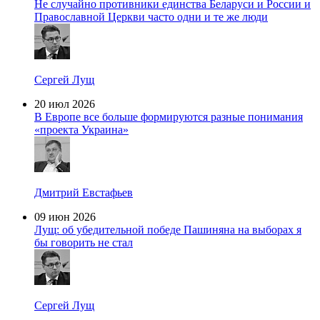
Не случайно противники единства Беларуси и России и
Православной Церкви часто одни и те же люди
Сергей Лущ
20 июл 2026
В Европе все больше формируются разные понимания
«проекта Украина»
Дмитрий Евстафьев
09 июн 2026
Лущ: об убедительной победе Пашиняна на выборах я
бы говорить не стал
Сергей Лущ