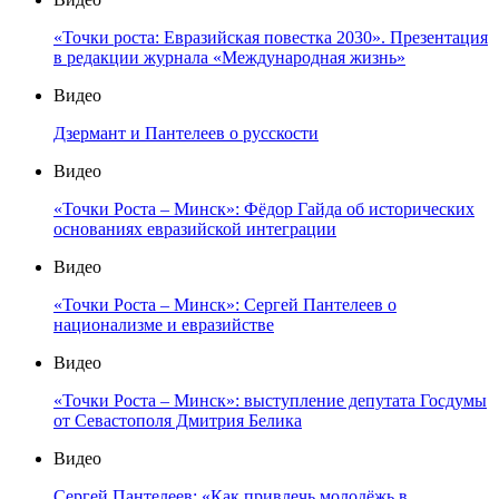
«Точки роста: Евразийская повестка 2030». Презентация
в редакции журнала «Международная жизнь»
Видео
Дзермант и Пантелеев о русскости
Видео
«Точки Роста – Минск»: Фёдор Гайда об исторических
основаниях евразийской интеграции
Видео
«Точки Роста – Минск»: Сергей Пантелеев о
национализме и евразийстве
Видео
«Точки Роста – Минск»: выступление депутата Госдумы
от Севастополя Дмитрия Белика
Видео
Сергей Пантелеев: «Как привлечь молодёжь в