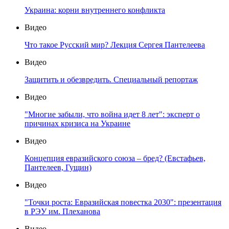
Украина: корни внутреннего конфликта
Видео
Что такое Русский мир? Лекция Сергея Пантелеева
Видео
Защитить и обезвредить. Специальный репортаж
Видео
"Многие забыли, что война идет 8 лет": эксперт о
причинах кризиса на Украине
Видео
Концепция евразийского союза – бред? (Евстафьев,
Пантелеев, Гущин)
Видео
"Точки роста: Евразийская повестка 2030": презентация
в РЭУ им. Плеханова
Видео