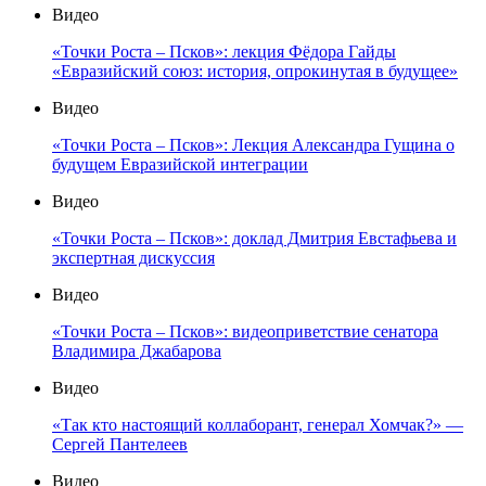
Видео
«Точки Роста – Псков»: лекция Фёдора Гайды
«Евразийский союз: история, опрокинутая в будущее»
Видео
«Точки Роста – Псков»: Лекция Александра Гущина о
будущем Евразийской интеграции
Видео
«Точки Роста – Псков»: доклад Дмитрия Евстафьева и
экспертная дискуссия
Видео
«Точки Роста – Псков»: видеоприветствие сенатора
Владимира Джабарова
Видео
«Так кто настоящий коллаборант, генерал Хомчак?» —
Сергей Пантелеев
Видео