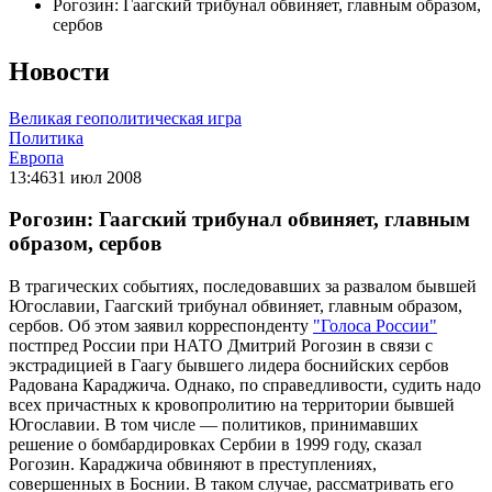
Рогозин: Гаагский трибунал обвиняет, главным образом,
сербов
Новости
Великая геополитическая игра
Политика
Европа
13:46
31 июл 2008
Рогозин: Гаагский трибунал обвиняет, главным
образом, сербов
В трагических событиях, последовавших за развалом бывшей
Югославии, Гаагский трибунал обвиняет, главным образом,
сербов. Об этом заявил корреспонденту
"Голоса России"
постпред России при НАТО Дмитрий Рогозин в связи с
экстрадицией в Гаагу бывшего лидера боснийских сербов
Радована Караджича. Однако, по справедливости, судить надо
всех причастных к кровопролитию на территории бывшей
Югославии. В том числе — политиков, принимавших
решение о бомбардировках Сербии в 1999 году, сказал
Рогозин. Караджича обвиняют в преступлениях,
совершенных в Боснии. В таком случае, рассматривать его