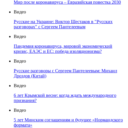
Мир после коронавируса – Евразийская повестка 2030
Видео
Русские на Украине: Виктор Шестаков в "Русских
разговорах" с Сергеем Пантелеевым
Видео
Пандемия коронавируса, мировой экономический
кризис, ЕАЭС и ЕС: победа изоляционизма?
Видео
Русские разговоры с Сергеем Пантелеевым: Михаил
Дроздов (Китай)
Видео
6 лет Крымской весне: когда ждать международного
признания?
Видео
5 лет Минским соглашениям и будущее «Нормандского
формата»